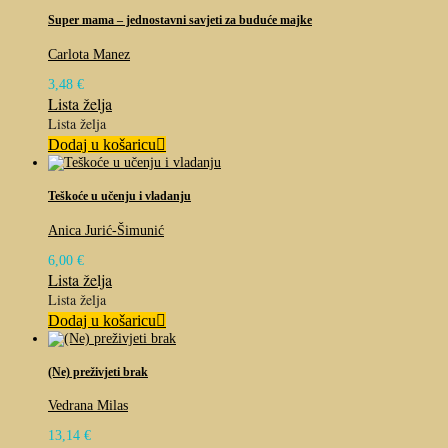
Super mama – jednostavni savjeti za buduće majke
Carlota Manez
3,48
€
Lista želja
Lista želja
Dodaj u košaricu
Teškoće u učenju i vladanju
Anica Jurić-Šimunić
6,00
€
Lista želja
Lista želja
Dodaj u košaricu
(Ne) preživjeti brak
Vedrana Milas
13,14
€