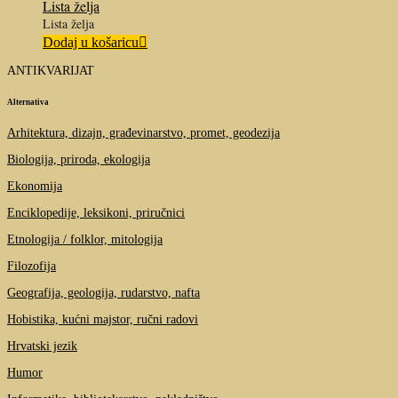
Lista želja
Lista želja
Dodaj u košaricu
ANTIKVARIJAT
Alternativa
Arhitektura, dizajn, građevinarstvo, promet, geodezija
Biologija, priroda, ekologija
Ekonomija
Enciklopedije, leksikoni, priručnici
Etnologija / folklor, mitologija
Filozofija
Geografija, geologija, rudarstvo, nafta
Hobistika, kućni majstor, ručni radovi
Hrvatski jezik
Humor