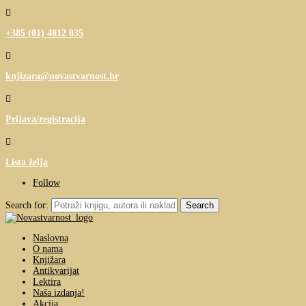

+385 (01) 4812 035

knjizara@novastvarnost.hr

Prijava/registracija

Lista želja
Follow
Search for:
Naslovna
O nama
Knjižara
Antikvarijat
Lektira
Naša izdanja!
Akcija