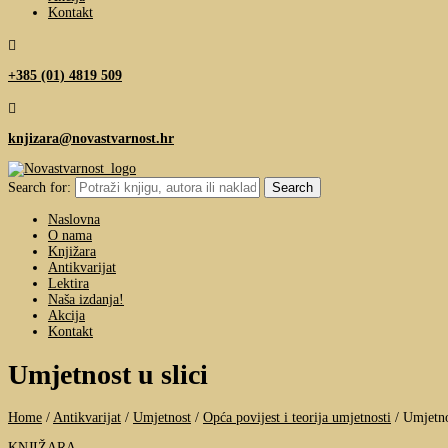
Kontakt

+385 (01) 4819 509

knjizara@novastvarnost.hr
Search for:
Naslovna
O nama
Knjižara
Antikvarijat
Lektira
Naša izdanja!
Akcija
Kontakt
Umjetnost u slici
Home
/
Antikvarijat
/
Umjetnost
/
Opća povijest i teorija umjetnosti
/
Umjetno
KNJIŽARA