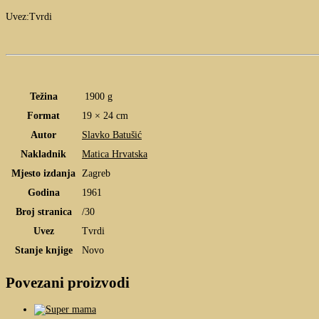
Uvez:Tvrdi
Težina
1900 g
Format
19 × 24 cm
Autor
Slavko Batušić
Nakladnik
Matica Hrvatska
Mjesto izdanja
Zagreb
Godina
1961
Broj stranica
/30
Uvez
Tvrdi
Stanje knjige
Novo
Povezani proizvodi