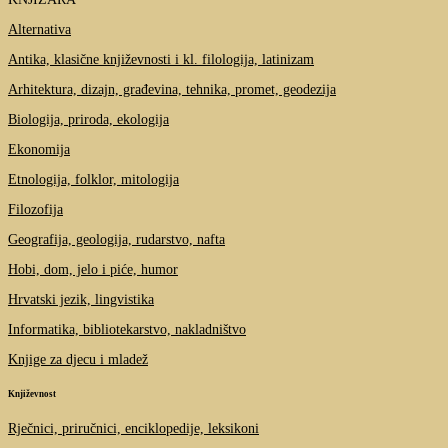
Alternativa
Antika, klasične književnosti i kl. filologija, latinizam
Arhitektura, dizajn, građevina, tehnika, promet, geodezija
Biologija, priroda, ekologija
Ekonomija
Etnologija, folklor, mitologija
Filozofija
Geografija, geologija, rudarstvo, nafta
Hobi, dom, jelo i piće, humor
Hrvatski jezik, lingvistika
Informatika, bibliotekarstvo, nakladništvo
Knjige za djecu i mladež
Književnost
Rječnici, priručnici, enciklopedije, leksikoni