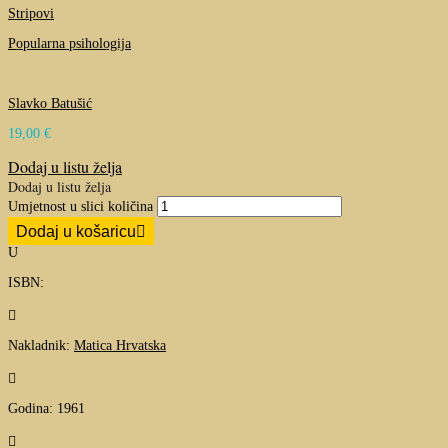
Stripovi
Popularna psihologija
Slavko Batušić
19,00
€
Dodaj u listu želja
Dodaj u listu želja
Umjetnost u slici količina
Dodaj u košaricu
U
ISBN:

Nakladnik:
Matica Hrvatska

Godina: 1961
