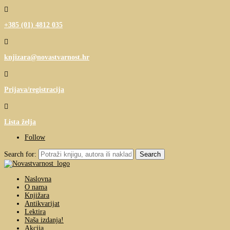

+385 (01) 4812 035

knjizara@novastvarnost.hr

Prijava/registracija

Lista želja
Follow
Search for:
Naslovna
O nama
Knjižara
Antikvarijat
Lektira
Naša izdanja!
Akcija