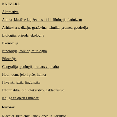
KNJIŽARA
Alternativa
Antika, klasične književnosti i kl. filologija, latinizam
Arhitektura, dizajn, građevina, tehnika, promet, geodezija
Biologija, priroda, ekologija
Ekonomija
Etnologija, folklor, mitologija
Filozofija
Geografija, geologija, rudarstvo, nafta
Hobi, dom, jelo i piće, humor
Hrvatski jezik, lingvistika
Informatika, bibliotekarstvo, nakladništvo
Knjige za djecu i mladež
Književnost
Rječnici, priručnici, enciklopedije, leksikoni