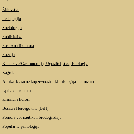
Židovstvo
Pedagogija
Sociologija
Publicistika
Poslovna literatura
Poezija
Kuharstvo/Gastronomija, Ugostiteljstvo, Enologija
Zagreb
Antika, klasične književnosti i kl. filologija, latinizam
Ljubavni romani
Krimići i horori
Bosna i Hercegovina (BiH)
Pomorstvo, nautika i brodogradnja
Popularna psihologija