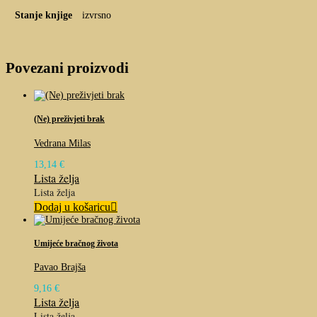
Stanje knjige
izvrsno
Povezani proizvodi
(Ne) preživjeti brak
Vedrana Milas
13,14
€
Lista želja
Lista želja
Dodaj u košaricu
Umijeće bračnog života
Pavao Brajša
9,16
€
Lista želja
Lista želja