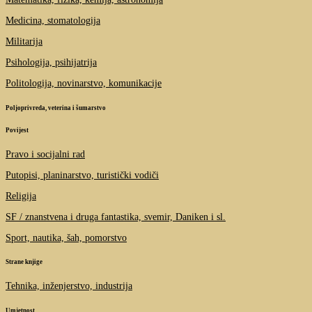
Medicina, stomatologija
Militarija
Psihologija, psihijatrija
Politologija, novinarstvo, komunikacije
Poljoprivreda, veterina i šumarstvo
Povijest
Pravo i socijalni rad
Putopisi, planinarstvo, turistički vodiči
Religija
SF / znanstvena i druga fantastika, svemir, Daniken i sl.
Sport, nautika, šah, pomorstvo
Strane knjige
Tehnika, inženjerstvo, industrija
Umjetnost