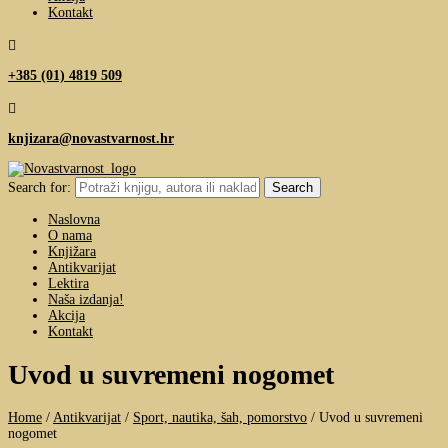
Kontakt

+385 (01) 4819 509

knjizara@novastvarnost.hr
Search for:
Naslovna
O nama
Knjižara
Antikvarijat
Lektira
Naša izdanja!
Akcija
Kontakt
Uvod u suvremeni nogomet
Home
/
Antikvarijat
/
Sport, nautika, šah, pomorstvo
/
Uvod u suvremeni
nogomet