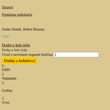
Stripovi
Popularna psihologija
Zlatko Hodak, Robert Botunac
9,90
€
Dodaj u listu želja
Dodaj u listu želja
Uvod u suvremeni nogomet količina
Dodaj u košaricu
U
ISBN:

Nakladnik:

Godina:

Uvez: