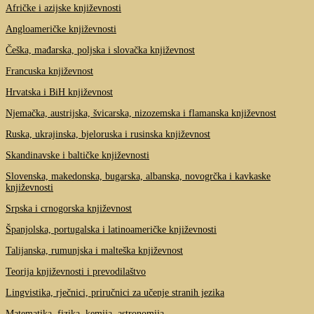
Afričke i azijske književnosti
Angloameričke književnosti
Češka, mađarska, poljska i slovačka književnost
Francuska književnost
Hrvatska i BiH književnost
Njemačka, austrijska, švicarska, nizozemska i flamanska književnost
Ruska, ukrajinska, bjeloruska i rusinska književnost
Skandinavske i baltičke književnosti
Slovenska, makedonska, bugarska, albanska, novogrčka i kavkaske
književnosti
Srpska i crnogorska književnost
Španjolska, portugalska i latinoameričke književnosti
Talijanska, rumunjska i malteška književnost
Teorija književnosti i prevodilaštvo
Lingvistika, rječnici, priručnici za učenje stranih jezika
Matematika, fizika, kemija, astronomija