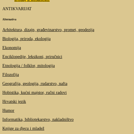
ANTIKVARIJAT
Alternativa
Arhitektura, dizajn, građevinarstvo, promet, geodezija
Biologija, priroda, ekologija
Ekonomija
Enciklopedije, leksikoni, priručnici
Etnologija / folklor, mitologija
Filozofija
Geografija, geologija, rudarstvo, nafta
Hobistika, kućni majstor, ručni radovi
Hrvatski jezik
Humor
Informatika, bibliotekarstvo, nakladništvo
Knjige za djecu i mladež