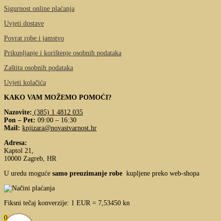
Sigurnost online plaćanja
Uvjeti dostave
Povrat robe i jamstvo
Prikupljanje i korištenje osobnih podataka
Zaštita osobnih podataka
Uvjeti kolačića
KAKO VAM MOŽEMO POMOĆI?
Nazovite:
(385) 1 4812 035
Pon – Pet:
09:00 – 16:30
Mail:
knjizara@novastvarnost.hr
Adresa:
Kaptol 21,
10000 Zagreb, HR
U uredu moguće
samo preuzimanje robe
kupljene preko web-shopa
Fiksni tečaj konverzije: 1 EUR = 7,53450 kn
0