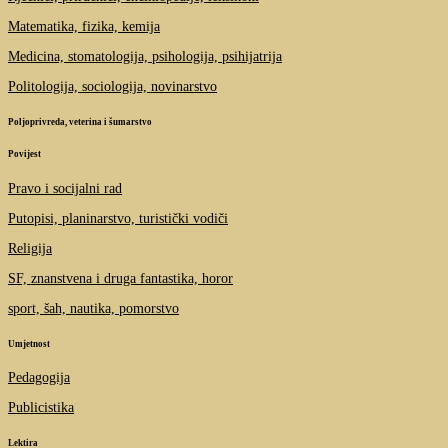
Matematika, fizika, kemija
Medicina, stomatologija, psihologija, psihijatrija
Politologija, sociologija, novinarstvo
Poljoprivreda, veterina i šumarstvo
Povijest
Pravo i socijalni rad
Putopisi, planinarstvo, turistički vodiči
Religija
SF, znanstvena i druga fantastika, horor
sport, šah, nautika, pomorstvo
Umjetnost
Pedagogija
Publicistika
Lektira