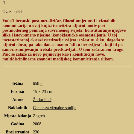

Uvez: meki
Vodeći hrvatski post-metafizičar, filozof umjetnosti i vizualnih
komunikacija u ovoj knjizi temetizira ključni motiv post-
postmodernog poimanja suvremenog svijeta: konstituiranje njegove
slike i istovremeno njezino ikonoklastičko osamostaljenje. U toj
metastaziranoj ekstazi estetizacije svijeta u vlastitu sliku, događa se
ključni obrat, pa tako danas imamo "sliku bez svijeta", koji bi po
samorazumijevanju trebala predstavljati. U tom začaranom krugu
Paić se zalaže za novo pojmovlje kao i konstituciju nove,
multidisciplinarne znanosti medijskog komuniciranja slikom.
Težina
650 g
Format
15 × 23 cm
Autor
Žarko Paić
Nakladnik
Centar za vizualne studije
Mjesto izdanja
Zagreb
Godina
2008.
Broj stranica
236