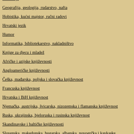
Geografija, geologija, rudarstvo, nafta
Hobistika, kućni majstor, ručni radovi
Hrvatski jezik
Humor
Informatika, bibliotekarstvo, nakladništvo
Knjige za djecu i mladež
Afričke i azijske književnosti
Angloameričke književnosti
Češka, mađarska, poljska i slovačka književnost
Francuska književnost
Hrvatska i BiH književnost
Njemačka, austrijska, švicarska, nizozemska i flamanska književnost
Ruska, ukrajinska, bjeloruska i rusinska književnost
Skandinavske i baltičke književnosti
Slovenska, makedonska, bugarska, albanska, novogrčka i kavkaske