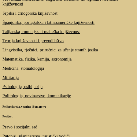
književnosti
Srpska i crnogorska književnost
Španjolska, portugalska i latinoameričke književnosti
Talijanska, rumunjska i malteška književnost
Teorija književnosti i prevodilaštvo
Lingvistika, rječnici, priručnici za učenje stranih jezika
Matematika, fizika, kemija, astronomija
Medicina, stomatologija
Militarija
Psihologija, psihijatrija
Politologija, novinarstvo, komunikacije
Poljoprivreda, veterina i šumarstvo
Povijest
Pravo i socijalni rad
Putopisi, planinarstvo, turistički vodiči