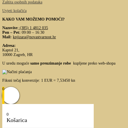
Zaštita osobnih podataka
Uvjeti kolačića
KAKO VAM MOŽEMO POMOĆI?
Nazovite:
(385) 1 4812 035
Pon – Pet:
09:00 – 16:30
Mail:
knjizara@novastvarnost.hr
Adresa:
Kaptol 21,
10000 Zagreb, HR
U uredu moguće
samo preuzimanje robe
kupljene preko web-shopa
Fiksni tečaj konverzije: 1 EUR = 7,53450 kn
0
0
Košarica