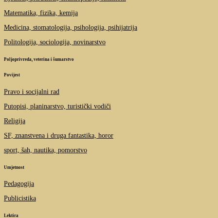
Matematika, fizika, kemija
Medicina, stomatologija, psihologija, psihijatrija
Politologija, sociologija, novinarstvo
Poljoprivreda, veterina i šumarstvo
Povijest
Pravo i socijalni rad
Putopisi, planinarstvo, turistički vodiči
Religija
SF, znanstvena i druga fantastika, horor
sport, šah, nautika, pomorstvo
Umjetnost
Pedagogija
Publicistika
Lektira