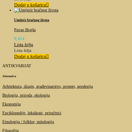
Dodaj u košaricu
Umijeće bračnog života
Pavao Brajša
9,16
€
Lista želja
Lista želja
Dodaj u košaricu
ANTIKVARIJAT
Alternativa
Arhitektura, dizajn, građevinarstvo, promet, geodezija
Biologija, priroda, ekologija
Ekonomija
Enciklopedije, leksikoni, priručnici
Etnologija / folklor, mitologija
Filozofija