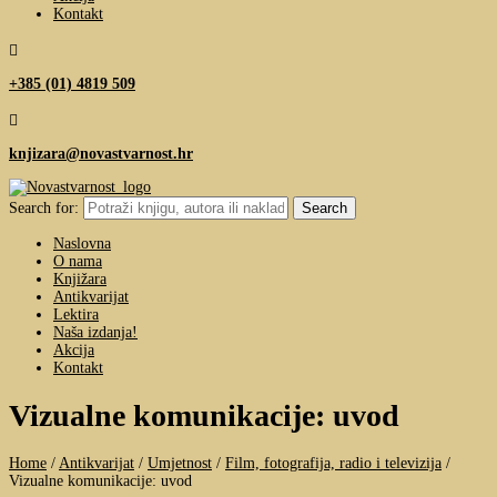
Kontakt

+385 (01) 4819 509

knjizara@novastvarnost.hr
Search for:
Naslovna
O nama
Knjižara
Antikvarijat
Lektira
Naša izdanja!
Akcija
Kontakt
Vizualne komunikacije: uvod
Home
/
Antikvarijat
/
Umjetnost
/
Film, fotografija, radio i televizija
/
Vizualne komunikacije: uvod