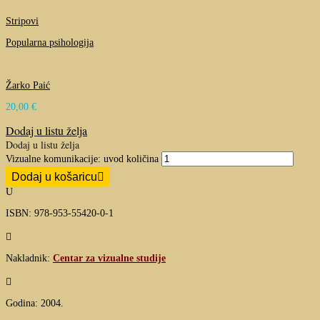
Stripovi
Popularna psihologija
Žarko Paić
20,00
€
Dodaj u listu želja
Dodaj u listu želja
Vizualne komunikacije: uvod količina
Dodaj u košaricu
U
ISBN: 978-953-55420-0-1

Nakladnik:
Centar za vizualne studije

Godina: 2004.