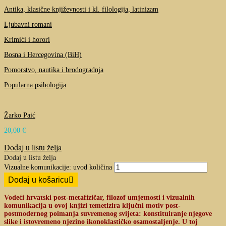
Antika, klasične književnosti i kl. filologija, latinizam
Ljubavni romani
Krimići i horori
Bosna i Hercegovina (BiH)
Pomorstvo, nautika i brodogradnja
Popularna psihologija
Žarko Paić
20,00
€
Dodaj u listu želja
Dodaj u listu želja
Vizualne komunikacije: uvod količina
Dodaj u košaricu
Vodeći hrvatski post-metafizičar, filozof umjetnosti i vizualnih
komunikacija u ovoj knjizi temetizira ključni motiv post-
postmodernog poimanja suvremenog svijeta: konstituiranje njegove
slike i istovremeno njezino ikonoklastičko osamostaljenje. U toj