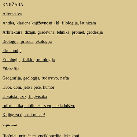
KNJIŽARA
Alternativa
Antika, klasične književnosti i kl. filologija, latinizam
Arhitektura, dizajn, građevina, tehnika, promet, geodezija
Biologija, priroda, ekologija
Ekonomija
Etnologija, folklor, mitologija
Filozofija
Geografija, geologija, rudarstvo, nafta
Hobi, dom, jelo i piće, humor
Hrvatski jezik, lingvistika
Informatika, bibliotekarstvo, nakladništvo
Knjige za djecu i mladež
Književnost
Rječnici, priručnici, enciklopedije, leksikoni