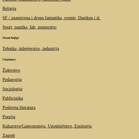
Religija
SF / znanstvena i druga fantastika, svemir, Daniken i sl.
Sport, nautika, šah, pomorstvo
Strane knjige
Tehnika, inženjerstvo, industrija
Umjetnost
Židovstvo
Pedagogija
Sociologija
Publicistika
Poslovna literatura
Poezija
Kuharstvo/Gastronomija, Ugostiteljstvo, Enologija
Zagreb