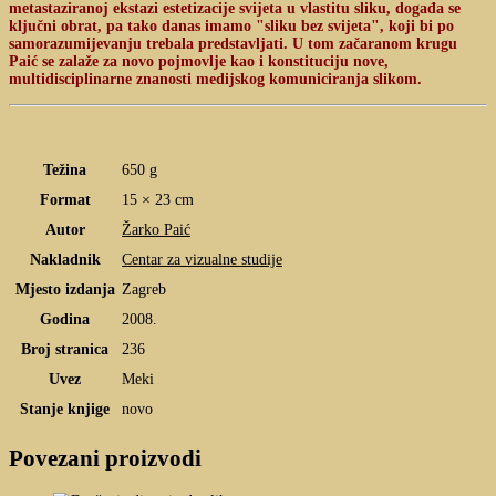
metastaziranoj ekstazi estetizacije svijeta u vlastitu sliku, događa se
ključni obrat, pa tako danas imamo "sliku bez svijeta", koji bi po
samorazumijevanju trebala predstavljati. U tom začaranom krugu
Paić se zalaže za novo pojmovlje kao i konstituciju nove,
multidisciplinarne znanosti medijskog komuniciranja slikom.
Težina
650 g
Format
15 × 23 cm
Autor
Žarko Paić
Nakladnik
Centar za vizualne studije
Mjesto izdanja
Zagreb
Godina
2008.
Broj stranica
236
Uvez
Meki
Stanje knjige
novo
Povezani proizvodi