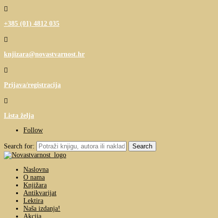

+385 (01) 4812 035

knjizara@novastvarnost.hr

Prijava/registracija

Lista želja
Follow
Search for:
Naslovna
O nama
Knjižara
Antikvarijat
Lektira
Naša izdanja!
Akcija