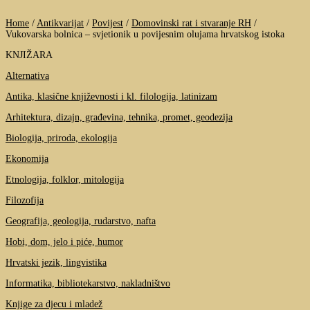
Home
/
Antikvarijat
/
Povijest
/
Domovinski rat i stvaranje RH
/
Vukovarska bolnica – svjetionik u povijesnim olujama hrvatskog istoka
KNJIŽARA
Alternativa
Antika, klasične književnosti i kl. filologija, latinizam
Arhitektura, dizajn, građevina, tehnika, promet, geodezija
Biologija, priroda, ekologija
Ekonomija
Etnologija, folklor, mitologija
Filozofija
Geografija, geologija, rudarstvo, nafta
Hobi, dom, jelo i piće, humor
Hrvatski jezik, lingvistika
Informatika, bibliotekarstvo, nakladništvo
Knjige za djecu i mladež