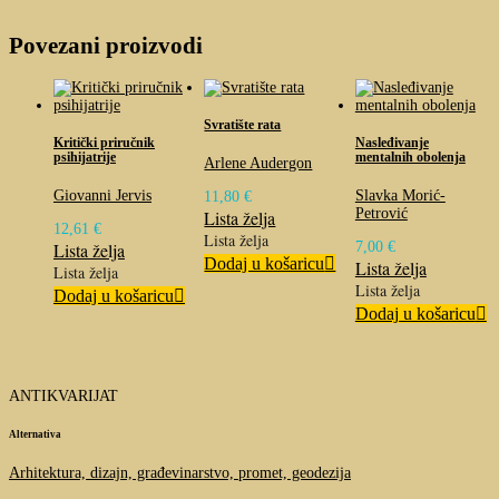
Povezani proizvodi
Svratište rata
Kritički priručnik
Nasleđivanje
psihijatrije
mentalnih obolenja
Arlene Audergon
Giovanni Jervis
Slavka Morić-
11,80
€
Petrović
Lista želja
12,61
€
Lista želja
Lista želja
7,00
€
Dodaj u košaricu
Lista želja
Lista želja
Lista želja
Dodaj u košaricu
Dodaj u košaricu
ANTIKVARIJAT
Alternativa
Arhitektura, dizajn, građevinarstvo, promet, geodezija