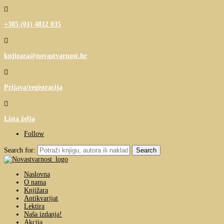

+385 (01) 4812 035

knjizara@novastvarnost.hr

Prijava/registracija

Lista želja
Follow
Search for:
Naslovna
O nama
Knjižara
Antikvarijat
Lektira
Naša izdanja!
Akcija