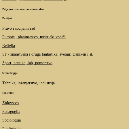
Poljoprivreda, veterina i šumarstvo
Povijest
Pravo i socijalni rad
Putopisi, planinarstvo, turistički vodiči
Religija
SF / znanstvena i druga fantastika, svemir, Daniken i sl.
Sport, nautika, šah, pomorstvo
Strane knjige
Tehnika, inženjerstvo, industrija
Umjetnost
Židovstvo
Pedagogija
Sociologija
Publicistika