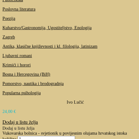
Poslovna literatura
Poezija
Kuharstvo/Gastronomija, Ugostiteljstvo, Enologija
Zagreb
Antika, klasične književnosti i kl. filologija, latinizam
Ljubavni romani
Krimići i horori
Bosna i Hercegovina (BiH)
Pomorstvo, nautika i brodogradnja
Popularna psihologija
Ivo Lučić
24,00
€
Dodaj u listu želja
Dodaj u listu želja
Vukovarska bolnica - svjetionik u povijesnim olujama hrvatskog istoka