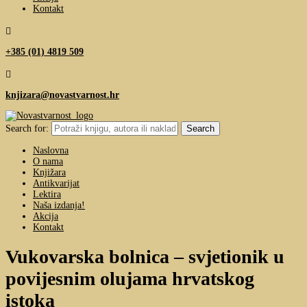
Kontakt

+385 (01) 4819 509

knjizara@novastvarnost.hr
Search for:
Naslovna
O nama
Knjižara
Antikvarijat
Lektira
Naša izdanja!
Akcija
Kontakt
Vukovarska bolnica – svjetionik u
povijesnim olujama hrvatskog
istoka