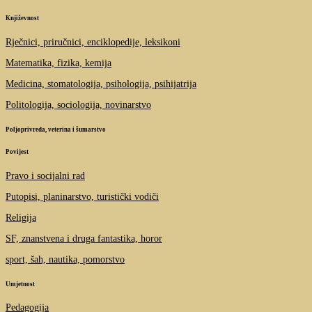
Književnost
Rječnici, priručnici, enciklopedije, leksikoni
Matematika, fizika, kemija
Medicina, stomatologija, psihologija, psihijatrija
Politologija, sociologija, novinarstvo
Poljoprivreda, veterina i šumarstvo
Povijest
Pravo i socijalni rad
Putopisi, planinarstvo, turistički vodiči
Religija
SF, znanstvena i druga fantastika, horor
sport, šah, nautika, pomorstvo
Umjetnost
Pedagogija