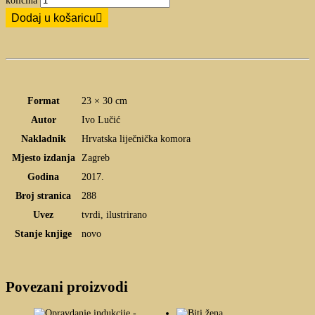
količina
Dodaj u košaricu
Format
23 × 30 cm
Autor
Ivo Lučić
Nakladnik
Hrvatska liječnička komora
Mjesto izdanja
Zagreb
Godina
2017.
Broj stranica
288
Uvez
tvrdi, ilustrirano
Stanje knjige
novo
Povezani proizvodi