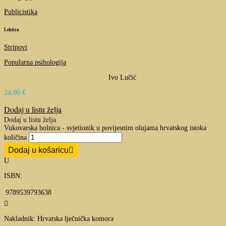
Publicistika
Lektira
Stripovi
Popularna psihologija
Ivo Lučić
24,00
€
Dodaj u listu želja
Dodaj u listu želja
Vukovarska bolnica - svjetionik u povijesnim olujama hrvatskog istoka
količina
Dodaj u košaricu
U
ISBN:
9789539793638

Nakladnik: Hrvatska lječnička komora