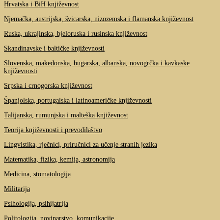
Hrvatska i BiH književnost
Njemačka, austrijska, švicarska, nizozemska i flamanska književnost
Ruska, ukrajinska, bjeloruska i rusinska književnost
Skandinavske i baltičke književnosti
Slovenska, makedonska, bugarska, albanska, novogrčka i kavkaske
književnosti
Srpska i crnogorska književnost
Španjolska, portugalska i latinoameričke književnosti
Talijanska, rumunjska i malteška književnost
Teorija književnosti i prevodilaštvo
Lingvistika, rječnici, priručnici za učenje stranih jezika
Matematika, fizika, kemija, astronomija
Medicina, stomatologija
Militarija
Psihologija, psihijatrija
Politologija, novinarstvo, komunikacije