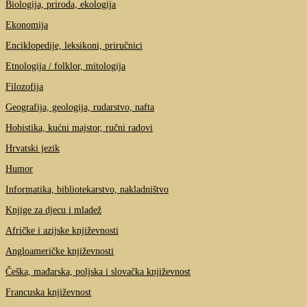
Biologija, priroda, ekologija
Ekonomija
Enciklopedije, leksikoni, priručnici
Etnologija / folklor, mitologija
Filozofija
Geografija, geologija, rudarstvo, nafta
Hobistika, kućni majstor, ručni radovi
Hrvatski jezik
Humor
Informatika, bibliotekarstvo, nakladništvo
Knjige za djecu i mladež
Afričke i azijske književnosti
Angloameričke književnosti
Češka, mađarska, poljska i slovačka književnost
Francuska književnost