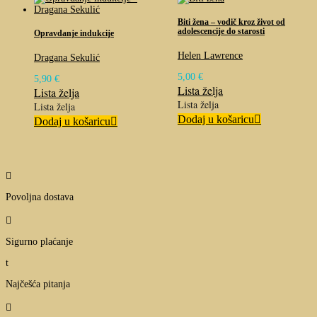
Biti žena – vodič kroz život od
adolescencije do starosti
Opravdanje indukcije
Helen Lawrence
Dragana Sekulić
5,00
€
5,90
€
Lista želja
Lista želja
Lista želja
Lista želja
Dodaj u košaricu
Dodaj u košaricu

Povoljna dostava

Sigurno plaćanje
t
Najčešća pitanja
