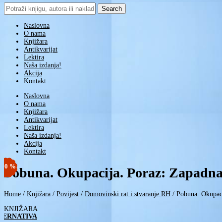
Search
for:
Naslovna
O nama
Knjižara
Antikvarijat
Lektira
Naša izdanja!
Akcija
Kontakt
Naslovna
O nama
Knjižara
Antikvarijat
Lektira
Naša izdanja!
Akcija
Kontakt
-10 %
-10 %
Pobuna. Okupacija. Poraz: Zapadna 
Home
/
Knjižara
/
Povijest
/
Domovinski rat i stvaranje RH
/
Pobuna. Okupaci
KNJIŽARA
TERNATIVA