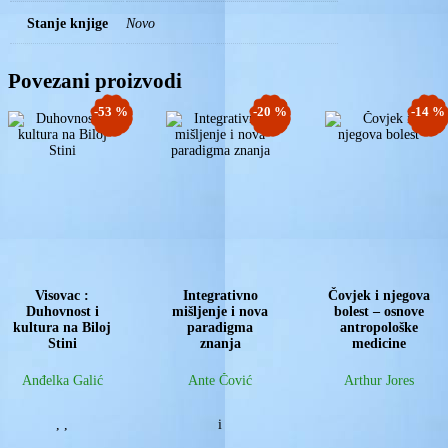
Stanje knjige
Novo
Povezani proizvodi
-53 %
-20 %
-14 %
Visovac :
Integrativno
Čovjek i njegova
Duhovnost i
mišljenje i nova
bolest – osnove
kultura na Biloj
paradigma
antropološke
Stini
znanja
medicine
Anđelka Galić
Ante Čović
Arthur Jores
,
,
i