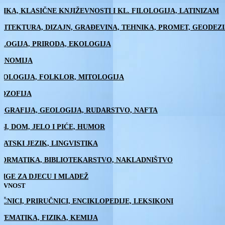
TIKA, KLASIČNE KNJIŽEVNOSTI I KL. FILOLOGIJA, LATINIZAM
HITEKTURA, DIZAJN, GRAĐEVINA, TEHNIKA, PROMET, GEODEZI
OLOGIJA, PRIRODA, EKOLOGIJA
ONOMIJA
NOLOGIJA, FOLKLOR, MITOLOGIJA
LOZOFIJA
OGRAFIJA, GEOLOGIJA, RUDARSTVO, NAFTA
BI, DOM, JELO I PIĆE, HUMOR
VATSKI JEZIK, LINGVISTIKA
FORMATIKA, BIBLIOTEKARSTVO, NAKLADNIŠTVO
JIGE ZA DJECU I MLADEŽ
ŽEVNOST
EČNICI, PRIRUČNICI, ENCIKLOPEDIJE, LEKSIKONI
TEMATIKA, FIZIKA, KEMIJA