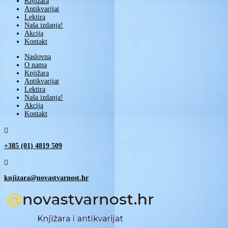
Knjižara
Antikvarijat
Lektira
Naša izdanja!
Akcija
Kontakt
Naslovna
O nama
Knjižara
Antikvarijat
Lektira
Naša izdanja!
Akcija
Kontakt

+385 (01) 4819 509

knjizara@novastvarnost.hr