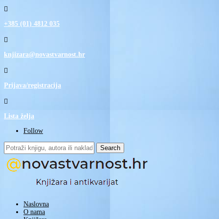

+385 (01) 4812 035

knjizara@novastvarnost.hr

Prijava/registracija

Lista želja
Follow
Search
for:
Naslovna
O nama