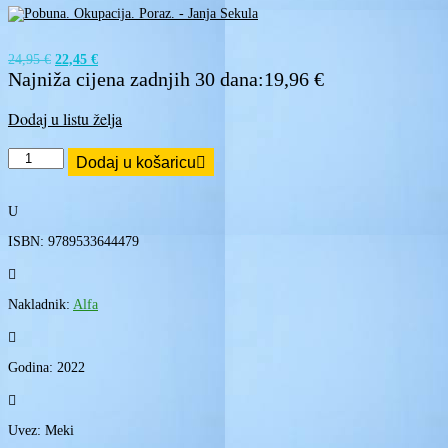
Izvorna
Trenutna
24,95
€
22,45
€
cijena
cijena
Najniža cijena zadnjih 30 dana:
19,96
€
bila
je:
je:
22,45 €.
Dodaj u listu želja
24,95 €.
Pobuna.
Dodaj u košaricu
Okupacija.
Poraz:
Zapadna
U
Slavonija
1990.
ISBN: 9789533644479
-
1991.

količina
Nakladnik:
Alfa

Godina: 2022

Uvez: Meki