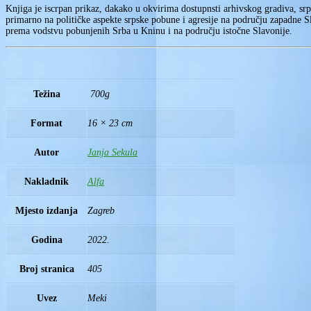
Knjiga je iscrpan prikaz, dakako u okvirima dostupnsti arhivskog gradiva, s
primarno na političke aspekte srpske pobune i agresije na području zapadne Sla
prema vodstvu pobunjenih Srba u Kninu i na području istočne Slavonije.
Težina
700g
Format
16 × 23 cm
Autor
Janja Sekula
Nakladnik
Alfa
Mjesto izdanja
Zagreb
Godina
2022.
Broj stranica
405
Uvez
Meki