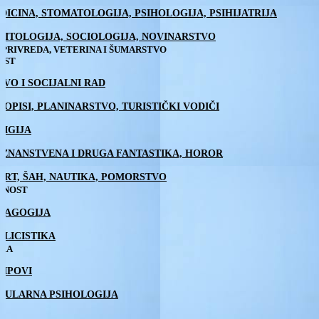
DICINA, STOMATOLOGIJA, PSIHOLOGIJA, PSIHIJATRIJA
LITOLOGIJA, SOCIOLOGIJA, NOVINARSTVO
PRIVREDA, VETERINA I ŠUMARSTVO
EST
AVO I SOCIJALNI RAD
TOPISI, PLANINARSTVO, TURISTIČKI VODIČI
LIGIJA
, ZNANSTVENA I DRUGA FANTASTIKA, HOROR
ORT, ŠAH, NAUTIKA, POMORSTVO
TNOST
DAGOGIJA
BLICISTIKA
IRA
RIPOVI
PULARNA PSIHOLOGIJA