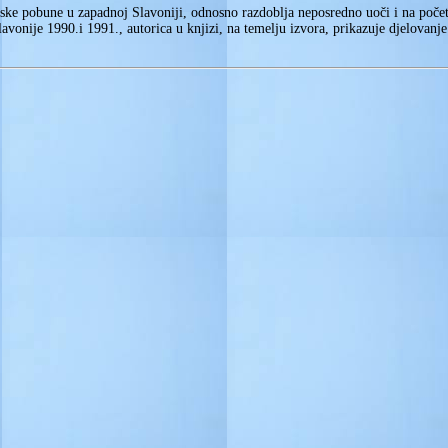
rpske pobune u zapadnoj Slavoniji, odnosno razdoblja neposredno uoči i na poč
vonije 1990.i 1991., autorica u knjizi, na temelju izvora, prikazuje djelovanje l