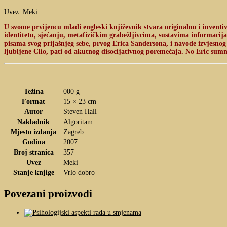
Uvez: Meki
U svome prvijencu mladi engleski književnik stvara originalnu i inventi
identitetu, sjećanju, metafizičkim grabežljivcima, sustavima informacija i
pisama svog prijašnjeg sebe, prvog Erica Sandersona, i navode izvjesnog
ljubljene Clio, pati od akutnog disocijativnog poremećaja. No Eric sumnja d
Težina
000 g
Format
15 × 23 cm
Autor
Steven Hall
Nakladnik
Algoritam
Mjesto izdanja
Zagreb
Godina
2007.
Broj stranica
357
Uvez
Meki
Stanje knjige
Vrlo dobro
Povezani proizvodi