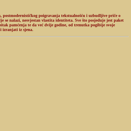
a, postmodernističkog poigravanja tekstualnošću i uzbudljive priče o
 se nalazi, nesvjestan vlastita identiteta. Sve što posjeduje jest paket
itak pamćenja te da već dvije godine, od trenutka pogibije svoje
 izranjati iz sjena.