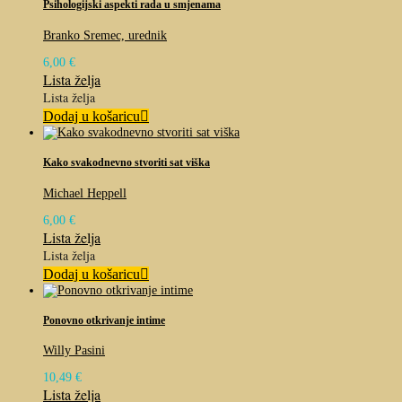
Psihologijski aspekti rada u smjenama
Branko Sremec, urednik
6,00
€
Lista želja
Lista želja
Dodaj u košaricu
Kako svakodnevno stvoriti sat viška
Michael Heppell
6,00
€
Lista želja
Lista želja
Dodaj u košaricu
Ponovno otkrivanje intime
Willy Pasini
10,49
€
Lista želja