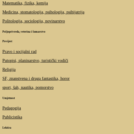
Matematika, fizika, kemija
Medicina, stomatologija, psihologija, psihijatrija
Politologija, sociologija, novinarstvo
Poljoprivreda, veterina i šumarstvo
Povijest
Pravo i socijalni rad
Putopisi, planinarstvo, turistički vodiči
Religija
SF, znanstvena i druga fantastika, horor
sport, šah, nautika, pomorstvo
Umjetnost
Pedagogija
Publicistika
Lektira