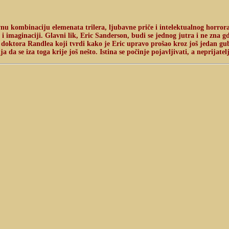
vnu kombinaciju elemenata trilera, ljubavne priče i intelektualnog horror
 imaginaciji. Glavni lik, Eric Sanderson, budi se jednog jutra i ne zna gdje
 doktora Randlea koji tvrdi kako je Eric upravo prošao kroz još jedan gub
a se iza toga krije još nešto. Istina se počinje pojavljivati, a neprijatelji