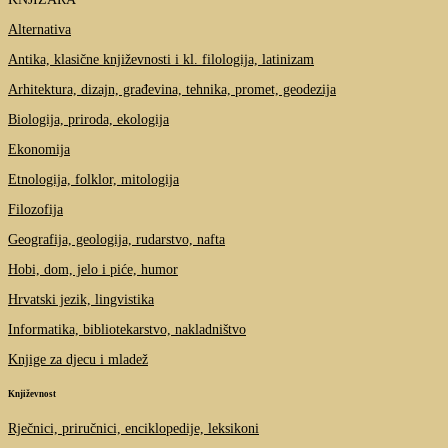
Alternativa
Antika, klasične književnosti i kl. filologija, latinizam
Arhitektura, dizajn, građevina, tehnika, promet, geodezija
Biologija, priroda, ekologija
Ekonomija
Etnologija, folklor, mitologija
Filozofija
Geografija, geologija, rudarstvo, nafta
Hobi, dom, jelo i piće, humor
Hrvatski jezik, lingvistika
Informatika, bibliotekarstvo, nakladništvo
Knjige za djecu i mladež
Književnost
Rječnici, priručnici, enciklopedije, leksikoni