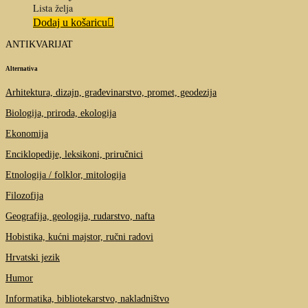
Lista želja
Dodaj u košaricu
ANTIKVARIJAT
Alternativa
Arhitektura, dizajn, građevinarstvo, promet, geodezija
Biologija, priroda, ekologija
Ekonomija
Enciklopedije, leksikoni, priručnici
Etnologija / folklor, mitologija
Filozofija
Geografija, geologija, rudarstvo, nafta
Hobistika, kućni majstor, ručni radovi
Hrvatski jezik
Humor
Informatika, bibliotekarstvo, nakladništvo