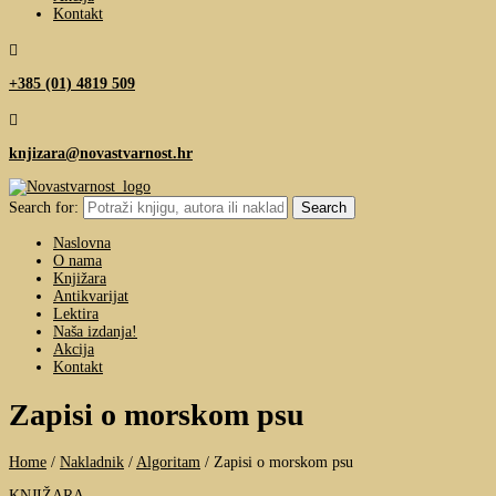
Kontakt

+385 (01) 4819 509

knjizara@novastvarnost.hr
Search for:
Naslovna
O nama
Knjižara
Antikvarijat
Lektira
Naša izdanja!
Akcija
Kontakt
Zapisi o morskom psu
Home
/
Nakladnik
/
Algoritam
/
Zapisi o morskom psu
KNJIŽARA