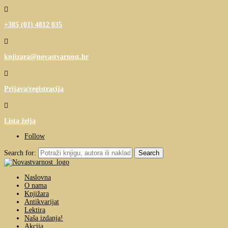

+385 (01) 4812 035

knjizara@novastvarnost.hr

Prijava/registracija

Lista želja
Follow
Search for:
Naslovna
O nama
Knjižara
Antikvarijat
Lektira
Naša izdanja!
Akcija