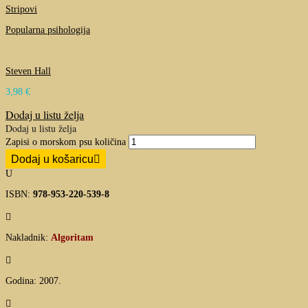
Stripovi
Popularna psihologija
Steven Hall
3,98
€
Dodaj u listu želja
Dodaj u listu želja
Zapisi o morskom psu količina
Dodaj u košaricu
U
ISBN:
978-953-220-539-8

Nakladnik:
Algoritam

Godina: 2007.
