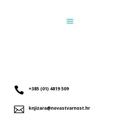

+385 (01) 4819 509

knjizara@novastvarnost.hr