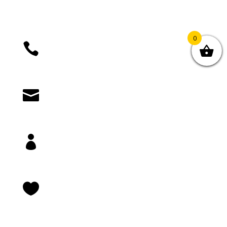
0

+385 (01) 4812 035

knjizara@novastvarnost.hr

Prijava/registracija

Lista želja