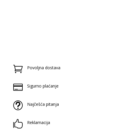

Povoljna dostava

Sigurno plaćanje
t
Najčešća pitanja

Reklamacija