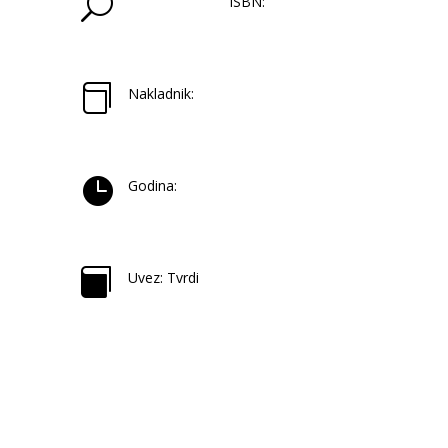
U
ISBN:

Nakladnik:

Godina:

Uvez: Tvrdi