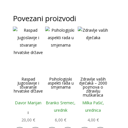
Povezani proizvodi
Raspad
Psihologijski
Zdravlje vaših
Jugoslavije i
aspekti rada u
dječaka – 2000
stvaranje
smjenama
pojmova o
hrvatske države
zdravlju
muškaraca
Davor Marijan
Branko Sremec,
Milka Pašić,
urednik
urednica
i
20,00
€
6,00
€
4,00
€