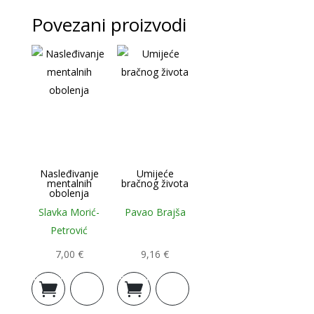
Povezani proizvodi
Nasleđivanje
Umijeće
mentalnih
bračnog života
obolenja
Slavka Morić-
Pavao Brajša
Petrović
7,00
€
9,16
€
Dodaj u
Dodaj u
košaricu
košaricu