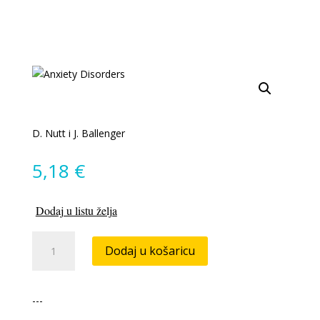
D. Nutt i J. Ballenger
5,18
€
Dodaj u listu želja
Anxiety
Dodaj u košaricu
Disorders
količina
---