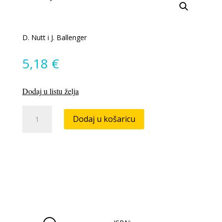
D. Nutt i J. Ballenger
5,18
€
Dodaj u listu želja
Anxiety
Dodaj u košaricu
Disorders
količina