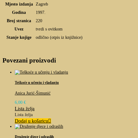
Mjesto izdanja
Zagreb
Godina
1997.
Broj stranica
220
Uvez
tvrdi s ovitkom
Stanje knjige
odlično (otpis iz knjižnice)
Povezani proizvodi
Teškoće u učenju i vladanju
Anica Jurić-Šimunić
6,00
€
Lista želja
Lista želja
Dodaj u košaricu
Druženje djece i odraslih