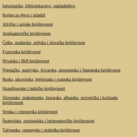
Informatika, bibliotekarstvo, nakladništvo
Knjige za djecu i mladež
Afričke i azijske književnosti
Angloameričke književnosti
Češka, mađarska, poljska i slovačka književnost
Francuska književnost
Hrvatska i BiH književnost
Njemačka, austrijska, švicarska, nizozemska i flamanska književnost
Ruska, ukrajinska, bjeloruska i rusinska književnost
Skandinavske i baltičke književnosti
Slovenska, makedonska, bugarska, albanska, novogrčka i kavkaske
književnosti
Srpska i crnogorska književnost
Španjolska, portugalska i latinoameričke književnosti
Talijanska, rumunjska i malteška književnost