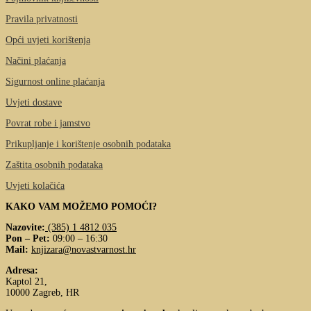
Pravila privatnosti
Opći uvjeti korištenja
Načini plaćanja
Sigurnost online plaćanja
Uvjeti dostave
Povrat robe i jamstvo
Prikupljanje i korištenje osobnih podataka
Zaštita osobnih podataka
Uvjeti kolačića
KAKO VAM MOŽEMO POMOĆI?
Nazovite:
(385) 1 4812 035
Pon – Pet:
09:00 – 16:30
Mail:
knjizara@novastvarnost.hr
Adresa:
Kaptol 21,
10000 Zagreb, HR