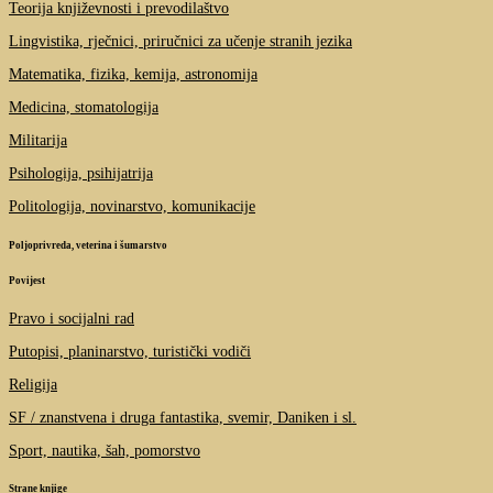
Teorija književnosti i prevodilaštvo
Lingvistika, rječnici, priručnici za učenje stranih jezika
Matematika, fizika, kemija, astronomija
Medicina, stomatologija
Militarija
Psihologija, psihijatrija
Politologija, novinarstvo, komunikacije
Poljoprivreda, veterina i šumarstvo
Povijest
Pravo i socijalni rad
Putopisi, planinarstvo, turistički vodiči
Religija
SF / znanstvena i druga fantastika, svemir, Daniken i sl.
Sport, nautika, šah, pomorstvo
Strane knjige