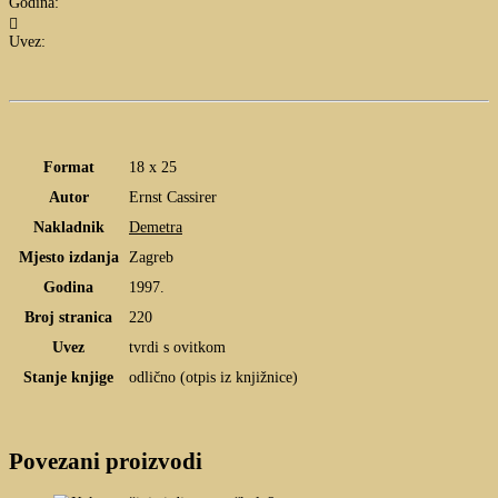
Godina:

Uvez:
Format
18 x 25
Autor
Ernst Cassirer
Nakladnik
Demetra
Mjesto izdanja
Zagreb
Godina
1997.
Broj stranica
220
Uvez
tvrdi s ovitkom
Stanje knjige
odlično (otpis iz knjižnice)
Povezani proizvodi