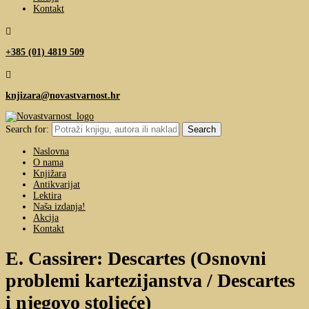
Kontakt

+385 (01) 4819 509

knjizara@novastvarnost.hr
Search for:
Naslovna
O nama
Knjižara
Antikvarijat
Lektira
Naša izdanja!
Akcija
Kontakt
E. Cassirer: Descartes (Osnovni
problemi kartezijanstva / Descartes
i njegovo stoljeće)