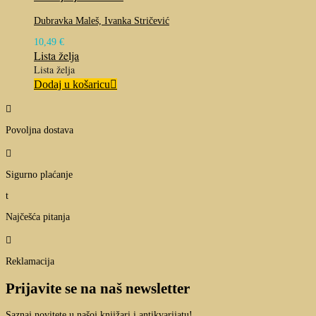
Dubravka Maleš, Ivanka Stričević
10,49
€
Lista želja
Lista želja
Dodaj u košaricu

Povoljna dostava

Sigurno plaćanje
t
Najčešća pitanja

Reklamacija
Prijavite se na naš newsletter
Saznaj novitete u našoj knjižari i antikvarijatu!