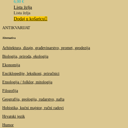
6,00
€
Lista želja
Lista želja
Dodaj u košaricu
ANTIKVARIJAT
Alternativa
Arhitektura, dizajn, građevinarstvo, promet, geodezija
Biologija, priroda, ekologija
Ekonomija
Enciklopedije, leksikoni, priručnici
Etnologija / folklor, mitologija
Filozofija
Geografija, geologija, rudarstvo, nafta
Hobistika, kućni majstor, ručni radovi
Hrvatski jezik
Humor