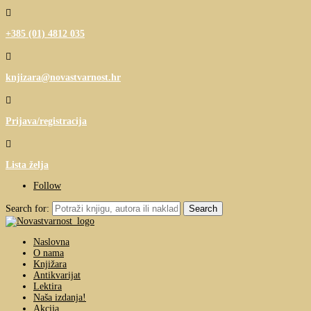

+385 (01) 4812 035

knjizara@novastvarnost.hr

Prijava/registracija

Lista želja
Follow
Search for:
Naslovna
O nama
Knjižara
Antikvarijat
Lektira
Naša izdanja!
Akcija