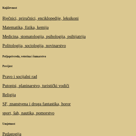
Književnost
Rječnici, priručnici, enciklopedije, leksikoni
Matematika, fizika, kemija
Medicina, stomatologija, psihologija, psihijatrija
Politologija, sociologija, novinarstvo
Poljoprivreda, veterina i šumarstvo
Povijest
Pravo i socijalni rad
Putopisi, planinarstvo, turistički vodiči
Religija
SF, znanstvena i druga fantastika, horor
sport, šah, nautika, pomorstvo
Umjetnost
Pedagogija