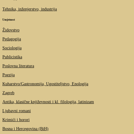
Tehnika, inženjerstvo, industrija
Umjetnost
Židovstvo
Pedagogija
Sociologija
Publicistika
Poslovna literatura
Poezija
Kuharstvo/Gastronomija, Ugostiteljstvo, Enologija
Zagreb
Antika, klasične književnosti i kl. filologija, latinizam
Ljubavni romani
Krimići i horori
Bosna i Hercegovina (BiH)