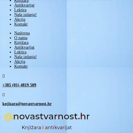
Knjižara
Antikvarijat
Lektira
Naša izdanja!
Akcija
Kontakt
Naslovna
O nama
Knjižara
Antikvarijat
Lektira
Naša izdanja!
Akcija
Kontakt

+385 (01) 4819 509

knjizara@novastvarnost.hr