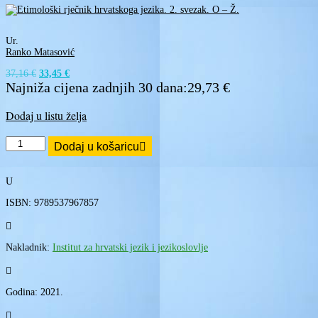
Ur.
Ranko Matasović
Izvorna
Trenutna
37,16
€
33,45
€
cijena
cijena
Najniža cijena zadnjih 30 dana:
29,73
€
bila
je:
je:
33,45 €.
Dodaj u listu želja
37,16 €.
Etimološki
Dodaj u košaricu
rječnik
hrvatskoga
jezika.
U
2.
svezak.
ISBN: 9789537967857
O
–

Ž.
količina
Nakladnik:
Institut za hrvatski jezik i jezikoslovlje

Godina: 2021.
