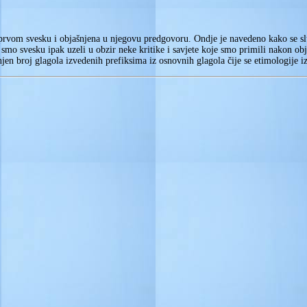
 prvom svesku i objašnjena u njegovu predgovoru. Ondje je navedeno kako se služ
smo svesku ipak uzeli u obzir neke kritike i savjete koje smo primili nakon obja
njen broj glagola izvedenih prefiksima iz osnovnih glagola čije se etimologije i