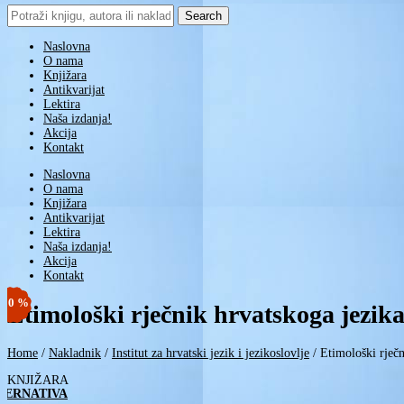
Search
for:
Naslovna
O nama
Knjižara
Antikvarijat
Lektira
Naša izdanja!
Akcija
Kontakt
Naslovna
O nama
Knjižara
Antikvarijat
Lektira
Naša izdanja!
Akcija
Kontakt
-10 %
-10 %
Etimološki rječnik hrvatskoga jezika.
Home
/
Nakladnik
/
Institut za hrvatski jezik i jezikoslovlje
/
Etimološki rječn
KNJIŽARA
TERNATIVA