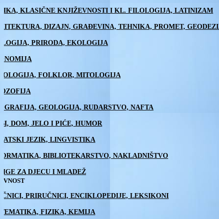
TIKA, KLASIČNE KNJIŽEVNOSTI I KL. FILOLOGIJA, LATINIZAM
HITEKTURA, DIZAJN, GRAĐEVINA, TEHNIKA, PROMET, GEODEZI
OLOGIJA, PRIRODA, EKOLOGIJA
ONOMIJA
NOLOGIJA, FOLKLOR, MITOLOGIJA
LOZOFIJA
OGRAFIJA, GEOLOGIJA, RUDARSTVO, NAFTA
BI, DOM, JELO I PIĆE, HUMOR
VATSKI JEZIK, LINGVISTIKA
FORMATIKA, BIBLIOTEKARSTVO, NAKLADNIŠTVO
JIGE ZA DJECU I MLADEŽ
ŽEVNOST
EČNICI, PRIRUČNICI, ENCIKLOPEDIJE, LEKSIKONI
TEMATIKA, FIZIKA, KEMIJA