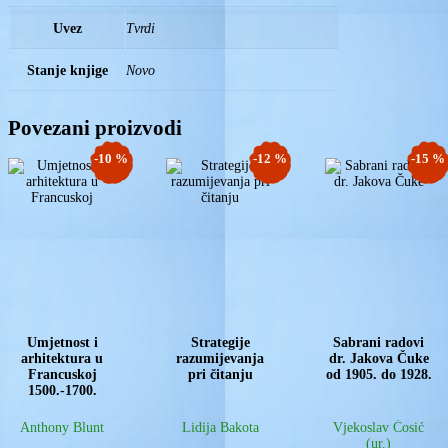
Uvez
Tvrdi
Stanje knjige
Novo
Povezani proizvodi
-10 %
-12 %
-15 %
Umjetnost i
Strategije
Sabrani radovi
arhitektura u
razumijevanja
dr. Jakova Čuke
Francuskoj
pri čitanju
od 1905. do 1928.
1500.-1700.
Anthony Blunt
Lidija Bakota
Vjekoslav Ćosić
(ur.)