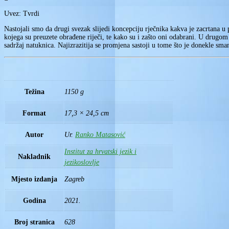
Uvez: Tvrdi
Nastojali smo da drugi svezak slijedi koncepciju rječnika kakva je zacrtana u
kojega su preuzete obrađene riječi, te kako su i zašto oni odabrani. U drugom 
sadržaj natuknica. Najizrazitija se promjena sastoji u tome što je donekle sma
Težina
1150 g
Format
17,3 × 24,5 cm
Autor
Ur.
Ranko Matasović
Institut za hrvatski jezik i
Nakladnik
jezikoslovlje
Mjesto izdanja
Zagreb
Godina
2021.
Broj stranica
628