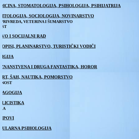
DICINA, STOMATOLOGIJA, PSIHOLOGIJA, PSIHIJATRIJA
LITOLOGIJA, SOCIOLOGIJA, NOVINARSTVO
PRIVREDA, VETERINA I ŠUMARSTVO
EST
AVO I SOCIJALNI RAD
TOPISI, PLANINARSTVO, TURISTIČKI VODIČI
LIGIJA
, ZNANSTVENA I DRUGA FANTASTIKA, HOROR
ORT, ŠAH, NAUTIKA, POMORSTVO
TNOST
DAGOGIJA
BLICISTIKA
IRA
RIPOVI
PULARNA PSIHOLOGIJA