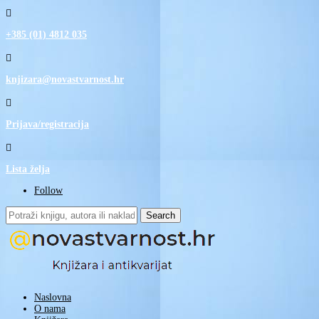

+385 (01) 4812 035

knjizara@novastvarnost.hr

Prijava/registracija

Lista želja
Follow
Search
for:
Naslovna
O nama