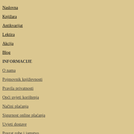
Naslovna
Knjižara
Antikvarijat
Lektira
Akcija
Blog
INFORMACIJE
O nama
Pojmovnik književnosti
Pravila privatnosti
Opći uvjeti korištenja
Načini plaćanja
Sigurnost online plaćanja
Uvjeti dostave
Povrat robe i jamstvo