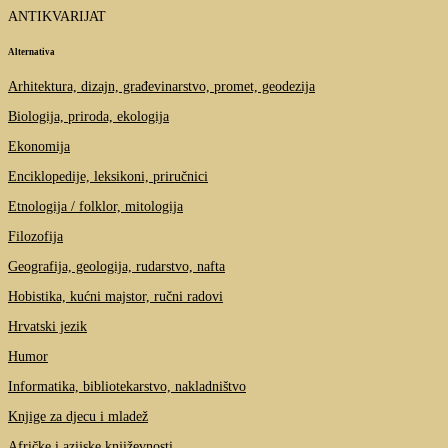
ANTIKVARIJAT
Alternativa
Arhitektura, dizajn, građevinarstvo, promet, geodezija
Biologija, priroda, ekologija
Ekonomija
Enciklopedije, leksikoni, priručnici
Etnologija / folklor, mitologija
Filozofija
Geografija, geologija, rudarstvo, nafta
Hobistika, kućni majstor, ručni radovi
Hrvatski jezik
Humor
Informatika, bibliotekarstvo, nakladništvo
Knjige za djecu i mladež
Afričke i azijske književnosti