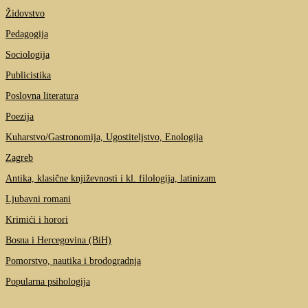
Židovstvo
Pedagogija
Sociologija
Publicistika
Poslovna literatura
Poezija
Kuharstvo/Gastronomija, Ugostiteljstvo, Enologija
Zagreb
Antika, klasične književnosti i kl. filologija, latinizam
Ljubavni romani
Krimići i horori
Bosna i Hercegovina (BiH)
Pomorstvo, nautika i brodogradnja
Popularna psihologija