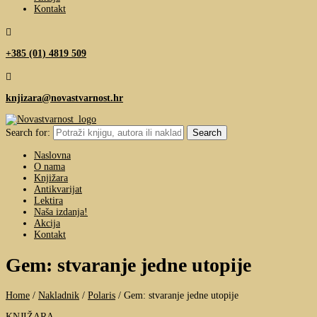
Kontakt

+385 (01) 4819 509

knjizara@novastvarnost.hr
Search for:
Naslovna
O nama
Knjižara
Antikvarijat
Lektira
Naša izdanja!
Akcija
Kontakt
Gem: stvaranje jedne utopije
Home
/
Nakladnik
/
Polaris
/
Gem: stvaranje jedne utopije
KNJIŽARA