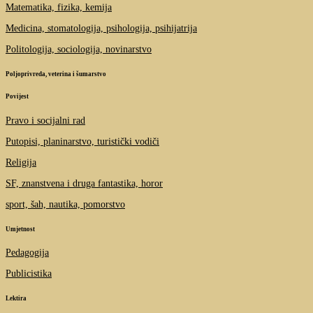
Matematika, fizika, kemija
Medicina, stomatologija, psihologija, psihijatrija
Politologija, sociologija, novinarstvo
Poljoprivreda, veterina i šumarstvo
Povijest
Pravo i socijalni rad
Putopisi, planinarstvo, turistički vodiči
Religija
SF, znanstvena i druga fantastika, horor
sport, šah, nautika, pomorstvo
Umjetnost
Pedagogija
Publicistika
Lektira