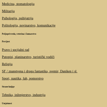
Medicina, stomatologija
Militarija
Psihologija, psihijatrija
Politologija, novinarstvo, komunikacije
Poljoprivreda, veterina i šumarstvo
Povijest
Pravo i socijalni rad
Putopisi, planinarstvo, turistički vodiči
Religija
SF / znanstvena i druga fantastika, svemir, Daniken i sl.
Sport, nautika, šah, pomorstvo
Strane knjige
Tehnika, inženjerstvo, industrija
Umjetnost