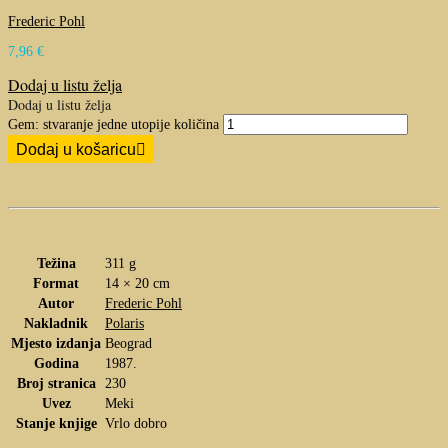
Frederic Pohl
7,96
€
Dodaj u listu želja
Dodaj u listu želja
Gem: stvaranje jedne utopije količina
Dodaj u košaricu
Težina
311 g
Format
14 × 20 cm
Autor
Frederic Pohl
Nakladnik
Polaris
Mjesto izdanja
Beograd
Godina
1987.
Broj stranica
230
Uvez
Meki
Stanje knjige
Vrlo dobro