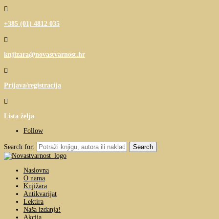

+385 (01) 4812 035

knjizara@novastvarnost.hr

Prijava/registracija

Lista želja
Follow
Search for:
Naslovna
O nama
Knjižara
Antikvarijat
Lektira
Naša izdanja!
Akcija