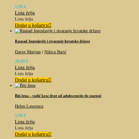
5,90
€
Lista želja
Lista želja
Dodaj u košaricu
Raspad Jugoslavije i stvaranje hrvatske države
Davor Marijan
i
Nikica Barić
20,00
€
Lista želja
Lista želja
Dodaj u košaricu
Biti žena – vodič kroz život od adolescencije do starosti
Helen Lawrence
5,00
€
Lista želja
Lista želja
Dodaj u košaricu