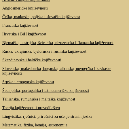
Angloameričke književnosti
Češka, mađarska, poljska i slovačka književnost
Francuska književnost
Hrvatska i BiH književnost
Njemačka, austrijska, švicarska, nizozemska i flamanska književnost
Ruska, ukrajinska, bjeloruska i rusinska književnost
Skandinavske i baltičke književnosti
Slovenska, makedonska, bugarska, albanska, novogrčka i kavkaske
književnosti
Srpska i crnogorska književnost
Španjolska, portugalska i latinoameričke književnosti
Talijanska, rumunjska i malteška književnost
Teorija književnosti i prevodilaštvo
Lingvistika, rječnici, priručnici za učenje stranih jezika
Matematika, fizika, kemija, astronomija