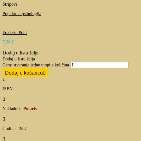
Stripovi
Popularna psihologija
Frederic Pohl
7,96
€
Dodaj u listu želja
Dodaj u listu želja
Gem: stvaranje jedne utopije količina
Dodaj u košaricu
U
ISBN:

Nakladnik:
Polaris

Godina: 1987.
