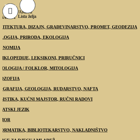
Dodaj u
Dodaj u
Dodaj u
ANTIKVARIJAT
košaricu
košaricu
košaricu
Lista želja
Lista želja
Lista želja
NATIVA
HITEKTURA, DIZAJN, GRAĐEVINARSTVO, PROMET, GEODEZIJA
OLOGIJA, PRIRODA, EKOLOGIJA
ONOMIJA
CIKLOPEDIJE, LEKSIKONI, PRIRUČNICI
NOLOGIJA / FOLKLOR, MITOLOGIJA
LOZOFIJA
OGRAFIJA, GEOLOGIJA, RUDARSTVO, NAFTA
BISTIKA, KUĆNI MAJSTOR, RUČNI RADOVI
VATSKI JEZIK
MOR
FORMATIKA, BIBLIOTEKARSTVO, NAKLADNIŠTVO