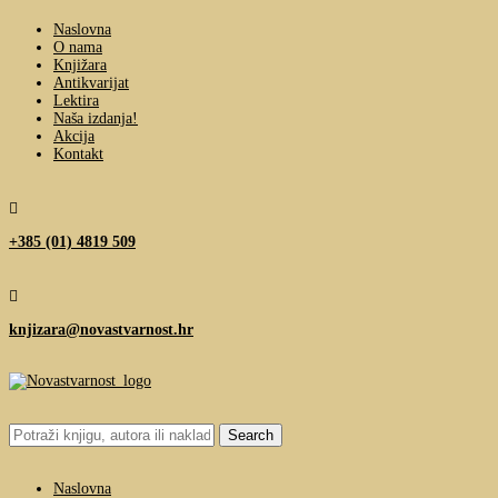
Naslovna
O nama
Knjižara
Antikvarijat
Lektira
Naša izdanja!
Akcija
Kontakt

+385 (01) 4819 509

knjizara@novastvarnost.hr
Search
for:
Naslovna