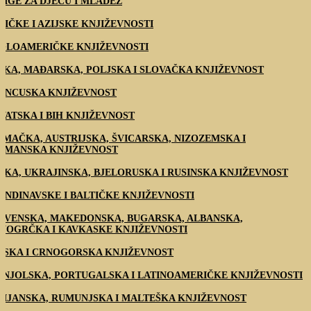
JIGE ZA DJECU I MLADEŽ
RIČKE I AZIJSKE KNJIŽEVNOSTI
GLOAMERIČKE KNJIŽEVNOSTI
ŠKA, MAĐARSKA, POLJSKA I SLOVAČKA KNJIŽEVNOST
ANCUSKA KNJIŽEVNOST
VATSKA I BIH KNJIŽEVNOST
EMAČKA, AUSTRIJSKA, ŠVICARSKA, NIZOZEMSKA I
AMANSKA KNJIŽEVNOST
SKA, UKRAJINSKA, BJELORUSKA I RUSINSKA KNJIŽEVNOST
ANDINAVSKE I BALTIČKE KNJIŽEVNOSTI
OVENSKA, MAKEDONSKA, BUGARSKA, ALBANSKA,
VOGRČKA I KAVKASKE KNJIŽEVNOSTI
PSKA I CRNOGORSKA KNJIŽEVNOST
ANJOLSKA, PORTUGALSKA I LATINOAMERIČKE KNJIŽEVNOSTI
LIJANSKA, RUMUNJSKA I MALTEŠKA KNJIŽEVNOST