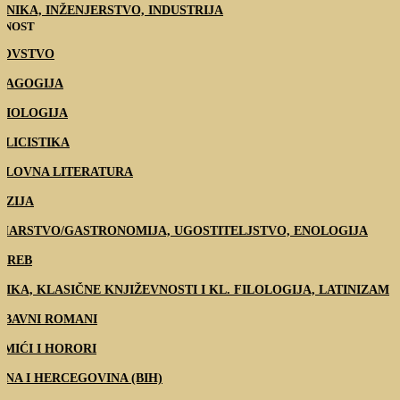
HNIKA, INŽENJERSTVO, INDUSTRIJA
TNOST
DOVSTVO
DAGOGIJA
CIOLOGIJA
BLICISTIKA
SLOVNA LITERATURA
EZIJA
HARSTVO/GASTRONOMIJA, UGOSTITELJSTVO, ENOLOGIJA
GREB
TIKA, KLASIČNE KNJIŽEVNOSTI I KL. FILOLOGIJA, LATINIZAM
UBAVNI ROMANI
IMIĆI I HORORI
SNA I HERCEGOVINA (BIH)