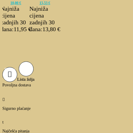
10,00
€
15,53
€
Najniža
Najniža
cijena
cijena
zadnjih 30
zadnjih 30
dana:
11,95
€
dana:
13,80
€
Izvorna
Trenutna
Izvorna
Trenutna
cijena
cijena
cijena
cijena
bila
je:
bila
je:
je:
10,00 €.
je:
15,53 €.
13,27 €.
17,25 €.
Dodaj u
Dodaj u
košaricu
košaricu

Lista želja
Lista želja
Povoljna dostava

Sigurno plaćanje
t
Najčešća pitanja