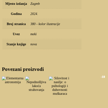
Mjesto izdanja
Zagreb
Godina
2024.
Broj stranica
380 - kolor ilustracije
Uvez
meki
Stanje knjige
nova
Povezani proizvodi
-10 
-13 
-10 