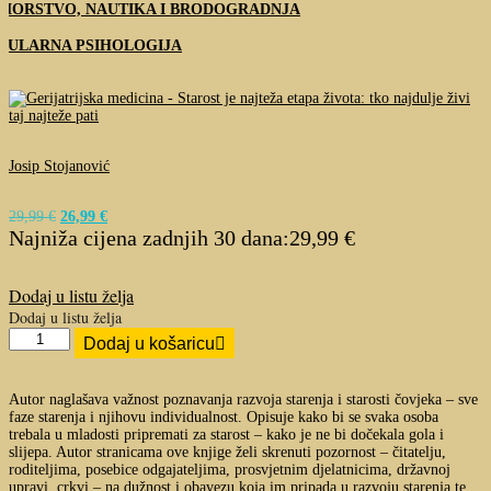
MORSTVO, NAUTIKA I BRODOGRADNJA
PULARNA PSIHOLOGIJA
Josip Stojanović
29,99
€
Izvorna
26,99
€
Trenutna
Najniža cijena zadnjih 30 dana:
cijena
cijena
29,99
€
bila
je:
je:
26,99 €.
29,99 €.
Dodaj u listu želja
Dodaj u listu želja
Gerijatrijska
Dodaj u košaricu
medicina
-
Starost
Autor naglašava važnost poznavanja razvoja starenja i starosti čovjeka – sve
je
faze starenja i njihovu individualnost. Opisuje kako bi se svaka osoba
najteža
trebala u mladosti pripremati za starost – kako je ne bi dočekala gola i
etapa
slijepa. Autor stranicama ove knjige želi skrenuti pozornost – čitatelju,
života:
roditeljima, posebice odgajateljima, prosvjetnim djelatnicima, državnoj
tko
upravi, crkvi – na dužnost i obavezu koja im pripada u razvoju starenja te