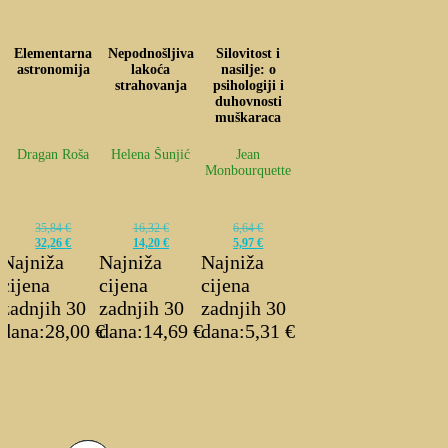
Elementarna
Nepodnošljiva
Silovitost i
astronomija
lakoća
nasilje: o
strahovanja
psihologiji i
duhovnosti
muškaraca
Dragan Roša
Helena Šunjić
Jean
Monbourquette
35,84
€
16,32
€
6,64
€
32,26
€
14,20
€
5,97
€
Najniža
Najniža
Najniža
cijena
cijena
cijena
zadnjih 30
zadnjih 30
zadnjih 30
dana:
28,00
€
dana:
14,69
€
dana:
5,31
€
Izvorna
Trenutna
Izvorna
Trenutna
Izvorna
Trenutna
cijena
cijena
cijena
cijena
cijena
cijena
bila
je:
bila
je:
bila
je:
je:
32,26 €.
je:
14,20 €.
je:
5,97 €.
35,84 €.
16,32 €.
6,64 €.