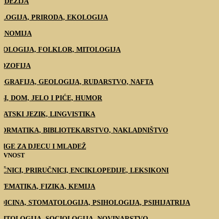
ODEZIJA
OLOGIJA, PRIRODA, EKOLOGIJA
ONOMIJA
NOLOGIJA, FOLKLOR, MITOLOGIJA
LOZOFIJA
OGRAFIJA, GEOLOGIJA, RUDARSTVO, NAFTA
BI, DOM, JELO I PIĆE, HUMOR
VATSKI JEZIK, LINGVISTIKA
FORMATIKA, BIBLIOTEKARSTVO, NAKLADNIŠTVO
JIGE ZA DJECU I MLADEŽ
ŽEVNOST
EČNICI, PRIRUČNICI, ENCIKLOPEDIJE, LEKSIKONI
TEMATIKA, FIZIKA, KEMIJA
DICINA, STOMATOLOGIJA, PSIHOLOGIJA, PSIHIJATRIJA
LITOLOGIJA, SOCIOLOGIJA, NOVINARSTVO