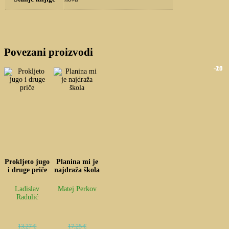
Povezani proizvodi
-25 
-10 
Prokljeto jugo
Planina mi je
i druge priče
najdraža škola
Ladislav
Matej Perkov
Radulić
13,27
€
17,25
€