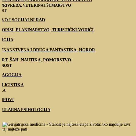
PRIVREDA, VETERINA I ŠUMARSTVO
EST
AVO I SOCIJALNI RAD
TOPISI, PLANINARSTVO, TURISTIČKI VODIČI
LIGIJA
, ZNANSTVENA I DRUGA FANTASTIKA, HOROR
ORT, ŠAH, NAUTIKA, POMORSTVO
TNOST
DAGOGIJA
BLICISTIKA
IRA
RIPOVI
PULARNA PSIHOLOGIJA