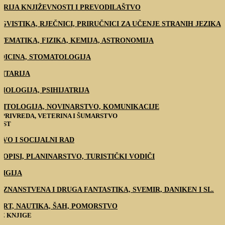
ORIJA KNJIŽEVNOSTI I PREVODILAŠTVO
NGVISTIKA, RJEČNICI, PRIRUČNICI ZA UČENJE STRANIH JEZIKA
TEMATIKA, FIZIKA, KEMIJA, ASTRONOMIJA
DICINA, STOMATOLOGIJA
LITARIJA
IHOLOGIJA, PSIHIJATRIJA
LITOLOGIJA, NOVINARSTVO, KOMUNIKACIJE
PRIVREDA, VETERINA I ŠUMARSTVO
EST
AVO I SOCIJALNI RAD
TOPISI, PLANINARSTVO, TURISTIČKI VODIČI
LIGIJA
 / ZNANSTVENA I DRUGA FANTASTIKA, SVEMIR, DANIKEN I SL.
ORT, NAUTIKA, ŠAH, POMORSTVO
E KNJIGE