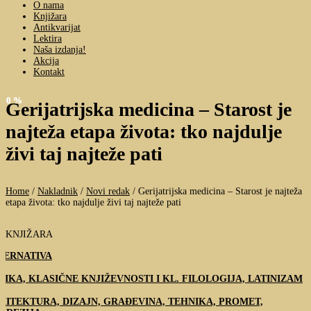
O nama
Knjižara
Antikvarijat
Lektira
Naša izdanja!
Akcija
Kontakt
-10 %
-10 %
Gerijatrijska medicina – Starost je
najteža etapa života: tko najdulje
živi taj najteže pati
Home
/
Nakladnik
/
Novi redak
/
Gerijatrijska medicina – Starost je najteža
etapa života: tko najdulje živi taj najteže pati
KNJIŽARA
TERNATIVA
TIKA, KLASIČNE KNJIŽEVNOSTI I KL. FILOLOGIJA, LATINIZAM
HITEKTURA, DIZAJN, GRAĐEVINA, TEHNIKA, PROMET,