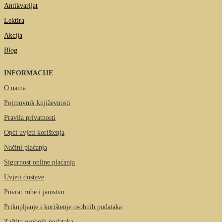
Antikvarijat
Lektira
Akcija
Blog
INFORMACIJE
O nama
Pojmovnik književnosti
Pravila privatnosti
Opći uvjeti korištenja
Načini plaćanja
Sigurnost online plaćanja
Uvjeti dostave
Povrat robe i jamstvo
Prikupljanje i korištenje osobnih podataka
Zaštita osobnih podataka