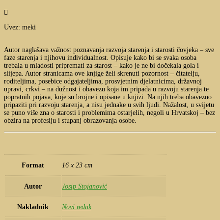

Uvez: meki
Autor naglašava važnost poznavanja razvoja starenja i starosti čovjeka – sve
faze starenja i njihovu individualnost. Opisuje kako bi se svaka osoba
trebala u mladosti pripremati za starost – kako je ne bi dočekala gola i
slijepa. Autor stranicama ove knjige želi skrenuti pozornost – čitatelju,
roditeljima, posebice odgajateljima, prosvjetnim djelatnicima, državnoj
upravi, crkvi – na dužnost i obavezu koja im pripada u razvoju starenja te
popratnih pojava, koje su brojne i opisane u knjizi. Na njih treba obavezno
pripaziti pri razvoju starenja, a nisu jednake u svih ljudi. Nažalost, u svijetu
se puno više zna o starosti i problemima ostarjelih, negoli u Hrvatskoj – bez
obzira na profesiju i stupanj obrazovanja osobe.
Format
16 x 23 cm
Autor
Josip Stojanović
Nakladnik
Novi redak