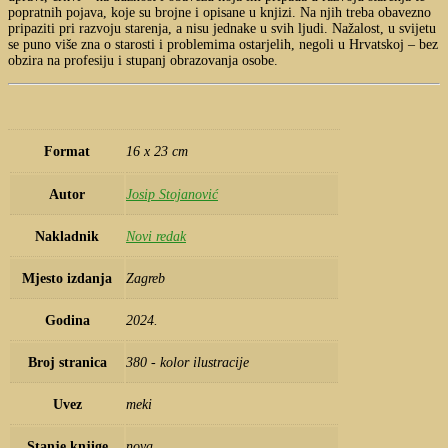
najdulje
popratnih pojava, koje su brojne i opisane u knjizi. Na njih treba obavezno
živi
pripaziti pri razvoju starenja, a nisu jednake u svih ljudi. Nažalost, u svijetu
taj
se puno više zna o starosti i problemima ostarjelih, negoli u Hrvatskoj – bez
najteže
obzira na profesiju i stupanj obrazovanja osobe.
pati
količina
Format
16 x 23 cm
Autor
Josip Stojanović
Nakladnik
Novi redak
Mjesto izdanja
Zagreb
Godina
2024.
Broj stranica
380 - kolor ilustracije
Uvez
meki
Stanje knjige
nova