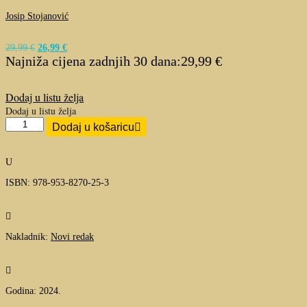
Josip Stojanović
29,99
€
Izvorna
26,99
€
Trenutna
Najniža cijena zadnjih 30 dana:
cijena
cijena
29,99
€
bila
je:
je:
26,99 €.
29,99 €.
Dodaj u listu želja
Dodaj u listu želja
Gerijatrijska
Dodaj u košaricu
medicina
-
Starost
U
je
najteža
ISBN: 978-953-8270-25-3
etapa
života:
tko

najdulje
živi
Nakladnik:
Novi redak
taj
najteže
pati

količina
Godina: 2024.