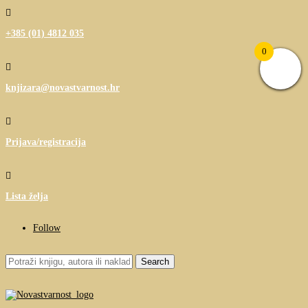

+385 (01) 4812 035
0

knjizara@novastvarnost.hr

Prijava/registracija

Lista želja
Follow
Search
for: