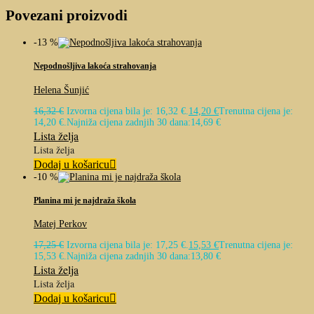
Povezani proizvodi
-13 %
Nepodnošljiva lakoća strahovanja
Helena Šunjić
16,32
€
Izvorna cijena bila je: 16,32 €.
14,20
€
Trenutna cijena je:
14,20 €.
Najniža cijena zadnjih 30 dana:
14,69
€
Lista želja
Lista želja
Dodaj u košaricu
-10 %
Planina mi je najdraža škola
Matej Perkov
17,25
€
Izvorna cijena bila je: 17,25 €.
15,53
€
Trenutna cijena je:
15,53 €.
Najniža cijena zadnjih 30 dana:
13,80
€
Lista želja
Lista želja
Dodaj u košaricu