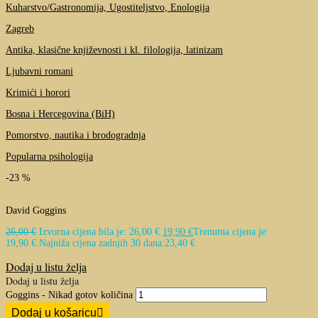
Kuharstvo/Gastronomija, Ugostiteljstvo, Enologija
Zagreb
Antika, klasične književnosti i kl. filologija, latinizam
Ljubavni romani
Krimići i horori
Bosna i Hercegovina (BiH)
Pomorstvo, nautika i brodogradnja
Popularna psihologija
-23 %
David Goggins
26,00
€
Izvorna cijena bila je: 26,00 €.
19,90
€
Trenutna cijena je:
19,90 €.
Najniža cijena zadnjih 30 dana:
23,40
€
Dodaj u listu želja
Dodaj u listu želja
Goggins - Nikad gotov količina
Dodaj u košaricu