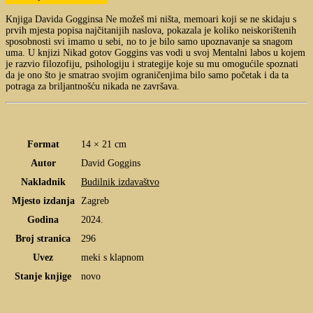
Knjiga Davida Gogginsa Ne možeš mi ništa, memoari koji se ne skidaju s
prvih mjesta popisa najčitanijih naslova, pokazala je koliko neiskorištenih
sposobnosti svi imamo u sebi, no to je bilo samo upoznavanje sa snagom
uma. U knjizi Nikad gotov Goggins vas vodi u svoj Mentalni labos u kojem
je razvio filozofiju, psihologiju i strategije koje su mu omogućile spoznati
da je ono što je smatrao svojim ograničenjima bilo samo početak i da ta
potraga za briljantnošću nikada ne završava.
Format
14 × 21 cm
Autor
David Goggins
Nakladnik
Budilnik izdavaštvo
Mjesto izdanja
Zagreb
Godina
2024.
Broj stranica
296
Uvez
meki s klapnom
Stanje knjige
novo