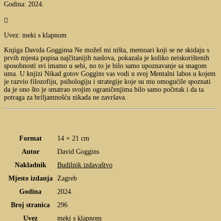
Godina: 2024.

Uvez: meki s klapnom
Knjiga Davida Gogginsa Ne možeš mi ništa, memoari koji se ne skidaju s
prvih mjesta popisa najčitanijih naslova, pokazala je koliko neiskorištenih
sposobnosti svi imamo u sebi, no to je bilo samo upoznavanje sa snagom
uma. U knjizi Nikad gotov Goggins vas vodi u svoj Mentalni labos u kojem
je razvio filozofiju, psihologiju i strategije koje su mu omogućile spoznati
da je ono što je smatrao svojim ograničenjima bilo samo početak i da ta
potraga za briljantnošću nikada ne završava.
Format
14 × 21 cm
Autor
David Goggins
Nakladnik
Budilnik izdavaštvo
Mjesto izdanja
Zagreb
Godina
2024.
Broj stranica
296
Uvez
meki s klapnom