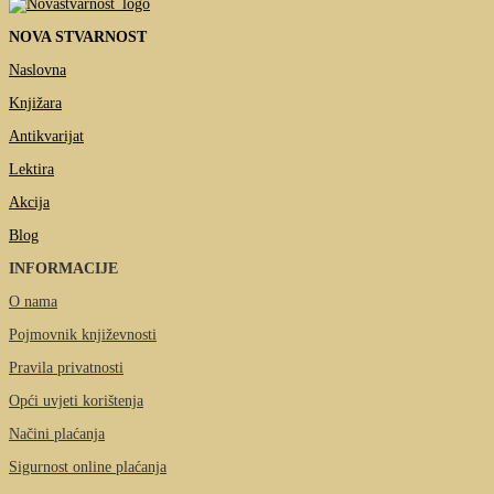
NOVA STVARNOST
Naslovna
Knjižara
Antikvarijat
Lektira
Akcija
Blog
INFORMACIJE
O nama
Pojmovnik književnosti
Pravila privatnosti
Opći uvjeti korištenja
Načini plaćanja
Sigurnost online plaćanja