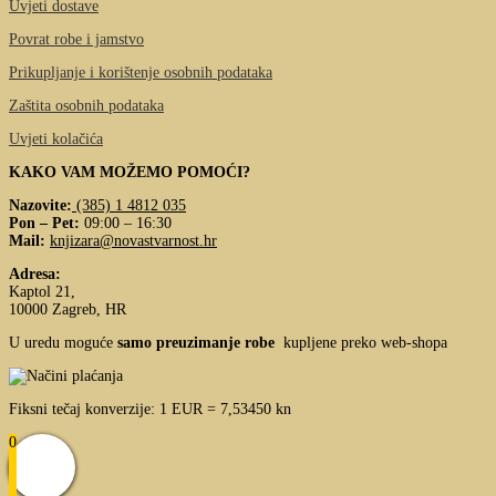
Uvjeti dostave
Povrat robe i jamstvo
Prikupljanje i korištenje osobnih podataka
Zaštita osobnih podataka
Uvjeti kolačića
KAKO VAM MOŽEMO POMOĆI?
Nazovite:
(385) 1 4812 035
Pon – Pet:
09:00 – 16:30
Mail:
knjizara@novastvarnost.hr
Adresa:
Kaptol 21,
10000 Zagreb, HR
U uredu moguće
samo preuzimanje robe
kupljene preko web-shopa
Fiksni tečaj konverzije: 1 EUR = 7,53450 kn
0