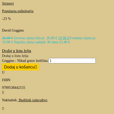
Stripovi
Popularna psihologija
-23 %
David Goggins
26,00
€
Izvorna cijena bila je: 26,00 €.
19,90
€
Trenutna cijena je:
19,90 €.
Najniža cijena zadnjih 30 dana:
23,40
€
Dodaj u listu želja
Dodaj u listu želja
Goggins - Nikad gotov količina
Dodaj u košaricu
U
ISBN:
9789538442155

Nakladnik:
Budilnik izdavaštvo
