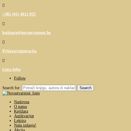

+385 (01) 4812 035

knjizara@novastvarnost.hr

Prijava/registracija

Lista želja
Follow
Search for:
Naslovna
O nama
Knjižara
Antikvarijat
Lektira
Naša izdanja!
Akcija