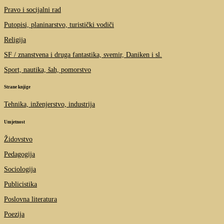
Pravo i socijalni rad
Putopisi, planinarstvo, turistički vodiči
Religija
SF / znanstvena i druga fantastika, svemir, Daniken i sl.
Sport, nautika, šah, pomorstvo
Strane knjige
Tehnika, inženjerstvo, industrija
Umjetnost
Židovstvo
Pedagogija
Sociologija
Publicistika
Poslovna literatura
Poezija