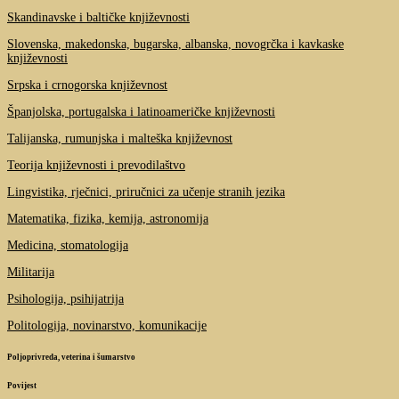
Skandinavske i baltičke književnosti
Slovenska, makedonska, bugarska, albanska, novogrčka i kavkaske
književnosti
Srpska i crnogorska književnost
Španjolska, portugalska i latinoameričke književnosti
Talijanska, rumunjska i malteška književnost
Teorija književnosti i prevodilaštvo
Lingvistika, rječnici, priručnici za učenje stranih jezika
Matematika, fizika, kemija, astronomija
Medicina, stomatologija
Militarija
Psihologija, psihijatrija
Politologija, novinarstvo, komunikacije
Poljoprivreda, veterina i šumarstvo
Povijest