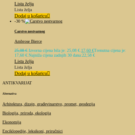
Lista želja
Lista želja
Dodaj u košaricu
-30 %
Carstvo nestvarnog
Ambrose Bierce
25,08
€
Izvorna cijena bila je: 25,08 €.
17,60
€
Trenutna cijena je:
17,60 €.
Najniža cijena zadnjih 30 dana:
22,58
€
Lista želja
Lista želja
Dodaj u košaricu
ANTIKVARIJAT
Alternativa
Arhitektura, dizajn, građevinarstvo, promet, geodezija
Biologija, priroda, ekologija
Ekonomija
Enciklopedije, leksikoni, priručnici