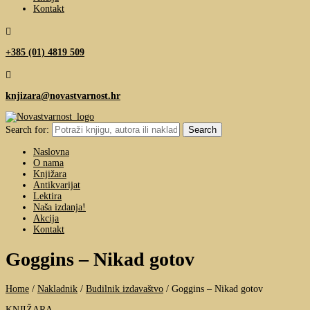
Kontakt

+385 (01) 4819 509

knjizara@novastvarnost.hr
Search for:
Naslovna
O nama
Knjižara
Antikvarijat
Lektira
Naša izdanja!
Akcija
Kontakt
Goggins – Nikad gotov
Home
/
Nakladnik
/
Budilnik izdavaštvo
/
Goggins – Nikad gotov
KNJIŽARA