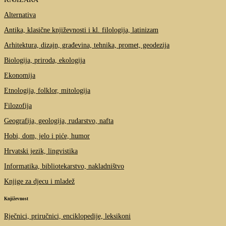
Alternativa
Antika, klasične književnosti i kl. filologija, latinizam
Arhitektura, dizajn, građevina, tehnika, promet, geodezija
Biologija, priroda, ekologija
Ekonomija
Etnologija, folklor, mitologija
Filozofija
Geografija, geologija, rudarstvo, nafta
Hobi, dom, jelo i piće, humor
Hrvatski jezik, lingvistika
Informatika, bibliotekarstvo, nakladništvo
Knjige za djecu i mladež
Književnost
Rječnici, priručnici, enciklopedije, leksikoni