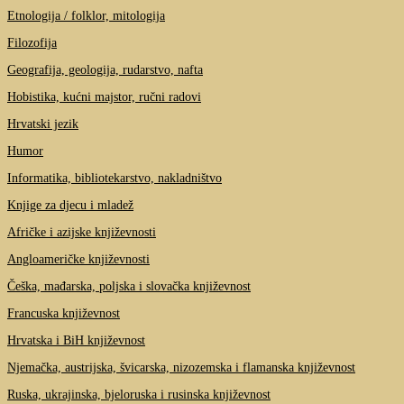
Etnologija / folklor, mitologija
Filozofija
Geografija, geologija, rudarstvo, nafta
Hobistika, kućni majstor, ručni radovi
Hrvatski jezik
Humor
Informatika, bibliotekarstvo, nakladništvo
Knjige za djecu i mladež
Afričke i azijske književnosti
Angloameričke književnosti
Češka, mađarska, poljska i slovačka književnost
Francuska književnost
Hrvatska i BiH književnost
Njemačka, austrijska, švicarska, nizozemska i flamanska književnost
Ruska, ukrajinska, bjeloruska i rusinska književnost