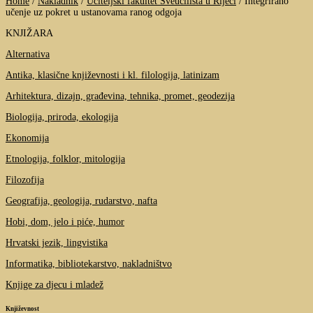
Home
/
Nakladnik
/
Učiteljski fakultet Sveučilišta u Rijeci
/
Integrirano
učenje uz pokret u ustanovama ranog odgoja
KNJIŽARA
Alternativa
Antika, klasične književnosti i kl. filologija, latinizam
Arhitektura, dizajn, građevina, tehnika, promet, geodezija
Biologija, priroda, ekologija
Ekonomija
Etnologija, folklor, mitologija
Filozofija
Geografija, geologija, rudarstvo, nafta
Hobi, dom, jelo i piće, humor
Hrvatski jezik, lingvistika
Informatika, bibliotekarstvo, nakladništvo
Knjige za djecu i mladež
Književnost