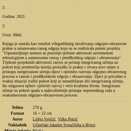

Godina: 2021.

Uvez: Meki
Knjiga je nastala kao rezultat višegodišnjeg istraživanja odgojno-obrazovne
prakse u ustanovama ranog odgoja koja su se realizirala putem projekta
"
Uspostavljanje sustava za praćenje tjelesne aktivnosti suvremenom
tehnologijom u ustanovama ranog i predškolskog odgoja i obrazovanja
".
Tijekom projektnih aktivnosti razvio se pristup integriranog učenja uz
pokret koji predstavlja teoriju proizašlu iz prakse i otvara novi smjer u
pristupu integriranom učenju djece i općenito razvoju odgojno-obrazovnog
procesa u ranom i predškolskom odgoju i obrazovanju. Djeci je prirodno u
svakoj situaciji tražiti pokret koji je nezaobilazan dio integriranog učenja,
što osigurava njihov cjeloviti razvoj i veću kvalitetu života. Integrirano
učenje uz pokret spada u najkvalitetnije pristupe neposrednog rada u
svakodnevnom odgojno-obrazovnom procesu.
Težina
270 g
Format
16 × 22 cm
Autor
Lidija Vujičić
,
Vilko Petrić
Nakladnik
Učiteljski fakultet Sveučilišta u Rijeci
Mjesto izdanja
Rijeka