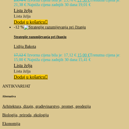
23,76
€
Izvorna cijena bila je: 23,76 €.
21,38
€
Trenutna cijena je:
21,38 €.
Najniža cijena zadnjih 30 dana:
19,01
€
Lista želja
Lista želja
Dodaj u košaricu
-12 %
Strategije razumijevanja pri čitanju
Lidija Bakota
17,12
€
Izvorna cijena bila je: 17,12 €.
15,00
€
Trenutna cijena je:
15,00 €.
Najniža cijena zadnjih 30 dana:
15,41
€
Lista želja
Lista želja
Dodaj u košaricu
ANTIKVARIJAT
Alternativa
Arhitektura, dizajn, građevinarstvo, promet, geodezija
Biologija, priroda, ekologija
Ekonomija