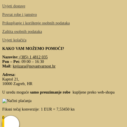
Uvjeti dostave
Povrat robe i jamstvo
Prikupljanje i korištenje osobnih podataka
Zaštita osobnih podataka
Uvjeti kolačića
KAKO VAM MOŽEMO POMOĆI?
Nazovite:
(385) 1 4812 035
Pon – Pet:
09:00 – 16:30
Mail:
knjizara@novastvarnost.hr
Adresa:
Kaptol 21,
10000 Zagreb, HR
U uredu moguće
samo preuzimanje robe
kupljene preko web-shopa
Fiksni tečaj konverzije: 1 EUR = 7,53450 kn
0