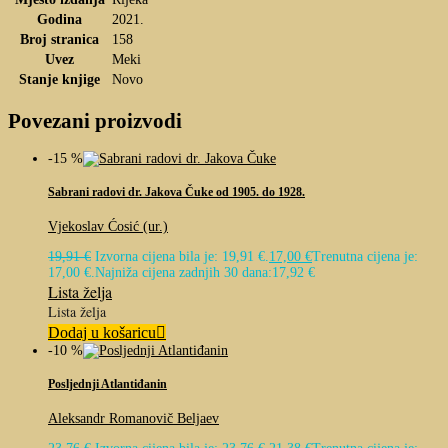
Godina
2021.
Broj stranica
158
Uvez
Meki
Stanje knjige
Novo
Povezani proizvodi
-15 %
Sabrani radovi dr. Jakova Čuke od 1905. do 1928.
Vjekoslav Ćosić (ur.)
19,91
€
Izvorna cijena bila je: 19,91 €.
17,00
€
Trenutna cijena je:
17,00 €.
Najniža cijena zadnjih 30 dana:
17,92
€
Lista želja
Lista želja
Dodaj u košaricu
-10 %
Posljednji Atlantiđanin
Aleksandr Romanovič Beljaev