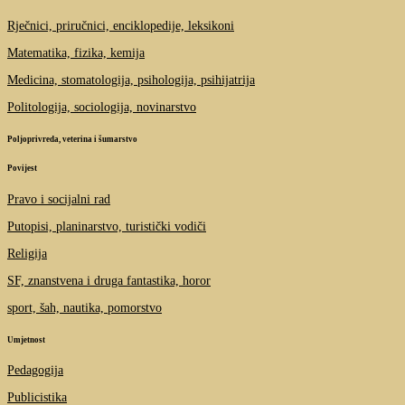
Rječnici, priručnici, enciklopedije, leksikoni
Matematika, fizika, kemija
Medicina, stomatologija, psihologija, psihijatrija
Politologija, sociologija, novinarstvo
Poljoprivreda, veterina i šumarstvo
Povijest
Pravo i socijalni rad
Putopisi, planinarstvo, turistički vodiči
Religija
SF, znanstvena i druga fantastika, horor
sport, šah, nautika, pomorstvo
Umjetnost
Pedagogija
Publicistika