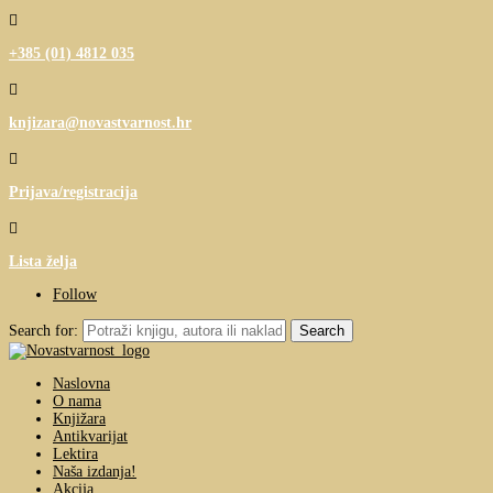

+385 (01) 4812 035

knjizara@novastvarnost.hr

Prijava/registracija

Lista želja
Follow
Search for:
Naslovna
O nama
Knjižara
Antikvarijat
Lektira
Naša izdanja!
Akcija