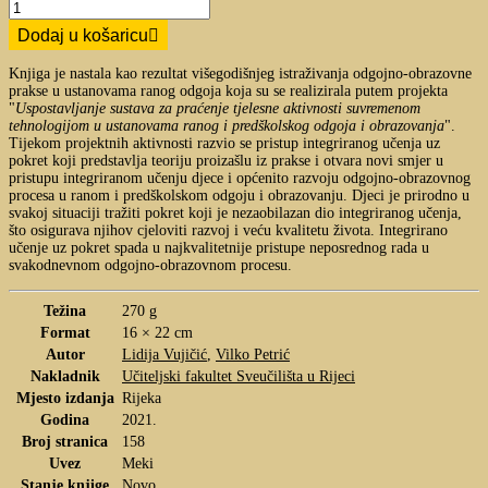
Dodaj u košaricu
Knjiga je nastala kao rezultat višegodišnjeg istraživanja odgojno-obrazovne
prakse u ustanovama ranog odgoja koja su se realizirala putem projekta
"
Uspostavljanje sustava za praćenje tjelesne aktivnosti suvremenom
tehnologijom u ustanovama ranog i predškolskog odgoja i obrazovanja
".
Tijekom projektnih aktivnosti razvio se pristup integriranog učenja uz
pokret koji predstavlja teoriju proizašlu iz prakse i otvara novi smjer u
pristupu integriranom učenju djece i općenito razvoju odgojno-obrazovnog
procesa u ranom i predškolskom odgoju i obrazovanju. Djeci je prirodno u
svakoj situaciji tražiti pokret koji je nezaobilazan dio integriranog učenja,
što osigurava njihov cjeloviti razvoj i veću kvalitetu života. Integrirano
učenje uz pokret spada u najkvalitetnije pristupe neposrednog rada u
svakodnevnom odgojno-obrazovnom procesu.
Težina
270 g
Format
16 × 22 cm
Autor
Lidija Vujičić
,
Vilko Petrić
Nakladnik
Učiteljski fakultet Sveučilišta u Rijeci
Mjesto izdanja
Rijeka
Godina
2021.
Broj stranica
158
Uvez
Meki
Stanje knjige
Novo