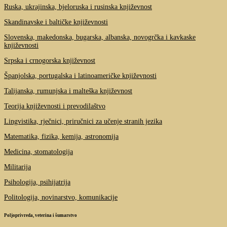
Ruska, ukrajinska, bjeloruska i rusinska književnost
Skandinavske i baltičke književnosti
Slovenska, makedonska, bugarska, albanska, novogrčka i kavkaske
književnosti
Srpska i crnogorska književnost
Španjolska, portugalska i latinoameričke književnosti
Talijanska, rumunjska i malteška književnost
Teorija književnosti i prevodilaštvo
Lingvistika, rječnici, priručnici za učenje stranih jezika
Matematika, fizika, kemija, astronomija
Medicina, stomatologija
Militarija
Psihologija, psihijatrija
Politologija, novinarstvo, komunikacije
Poljoprivreda, veterina i šumarstvo