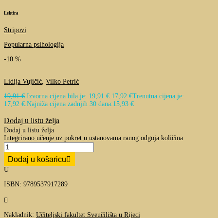
Lektira
Stripovi
Popularna psihologija
-10 %
Lidija Vujičić
,
Vilko Petrić
19,91
€
Izvorna cijena bila je: 19,91 €.
17,92
€
Trenutna cijena je:
17,92 €.
Najniža cijena zadnjih 30 dana:
15,93
€
Dodaj u listu želja
Dodaj u listu želja
Integrirano učenje uz pokret u ustanovama ranog odgoja količina
Dodaj u košaricu
U
ISBN: 9789537917289

Nakladnik:
Učiteljski fakultet Sveučilišta u Rijeci