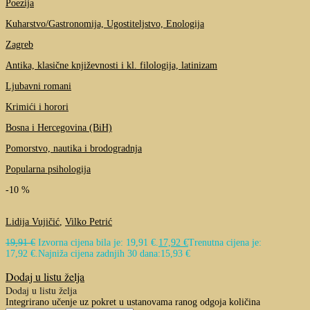
Poezija
Kuharstvo/Gastronomija, Ugostiteljstvo, Enologija
Zagreb
Antika, klasične književnosti i kl. filologija, latinizam
Ljubavni romani
Krimići i horori
Bosna i Hercegovina (BiH)
Pomorstvo, nautika i brodogradnja
Popularna psihologija
-10 %
Lidija Vujičić
,
Vilko Petrić
19,91
€
Izvorna cijena bila je: 19,91 €.
17,92
€
Trenutna cijena je:
17,92 €.
Najniža cijena zadnjih 30 dana:
15,93
€
Dodaj u listu želja
Dodaj u listu želja
Integrirano učenje uz pokret u ustanovama ranog odgoja količina