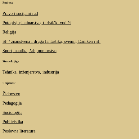
Povijest
Pravo i socijalni rad
Putopisi, planinarstvo, turistički vodiči
Religija
SF / znanstvena i druga fantastika, svemir, Daniken i sl.
Sport, nautika, šah, pomorstvo
Strane knjige
Tehnika, inženjerstvo, industrija
Umjetnost
Židovstvo
Pedagogija
Sociologija
Publicistika
Poslovna literatura