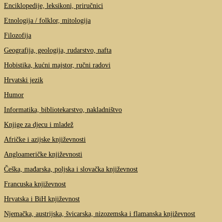
Enciklopedije, leksikoni, priručnici
Etnologija / folklor, mitologija
Filozofija
Geografija, geologija, rudarstvo, nafta
Hobistika, kućni majstor, ručni radovi
Hrvatski jezik
Humor
Informatika, bibliotekarstvo, nakladništvo
Knjige za djecu i mladež
Afričke i azijske književnosti
Angloameričke književnosti
Češka, mađarska, poljska i slovačka književnost
Francuska književnost
Hrvatska i BiH književnost
Njemačka, austrijska, švicarska, nizozemska i flamanska književnost