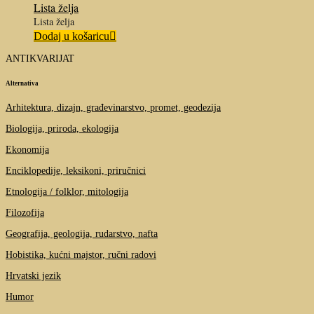
Lista želja
Lista želja
Dodaj u košaricu
ANTIKVARIJAT
Alternativa
Arhitektura, dizajn, građevinarstvo, promet, geodezija
Biologija, priroda, ekologija
Ekonomija
Enciklopedije, leksikoni, priručnici
Etnologija / folklor, mitologija
Filozofija
Geografija, geologija, rudarstvo, nafta
Hobistika, kućni majstor, ručni radovi
Hrvatski jezik
Humor