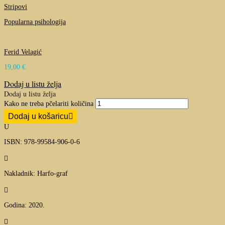
Stripovi
Popularna psihologija
Ferid Velagić
19,00
€
Dodaj u listu želja
Dodaj u listu želja
Kako ne treba pčelariti količina
Dodaj u košaricu
U
ISBN: 978-99584-906-0-6

Nakladnik: Harfo-graf

Godina: 2020.
