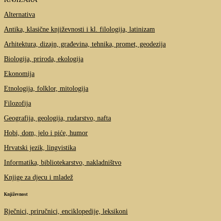
Alternativa
Antika, klasične književnosti i kl. filologija, latinizam
Arhitektura, dizajn, građevina, tehnika, promet, geodezija
Biologija, priroda, ekologija
Ekonomija
Etnologija, folklor, mitologija
Filozofija
Geografija, geologija, rudarstvo, nafta
Hobi, dom, jelo i piće, humor
Hrvatski jezik, lingvistika
Informatika, bibliotekarstvo, nakladništvo
Knjige za djecu i mladež
Književnost
Rječnici, priručnici, enciklopedije, leksikoni