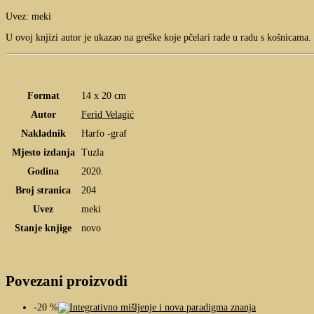
Uvez: meki
U ovoj knjizi autor je ukazao na greške koje pčelari rade u radu s košnicama.
Format
14 x 20 cm
Autor
Ferid Velagić
Nakladnik
Harfo -graf
Mjesto izdanja
Tuzla
Godina
2020.
Broj stranica
204
Uvez
meki
Stanje knjige
novo
Povezani proizvodi
-20 %