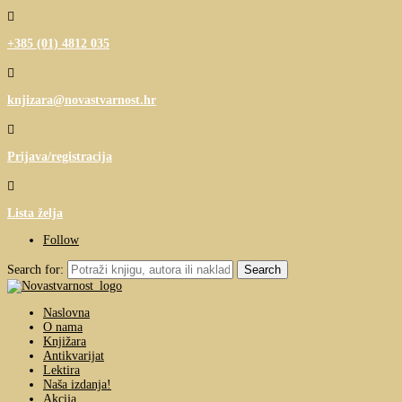

+385 (01) 4812 035

knjizara@novastvarnost.hr

Prijava/registracija

Lista želja
Follow
Search for:
Naslovna
O nama
Knjižara
Antikvarijat
Lektira
Naša izdanja!
Akcija