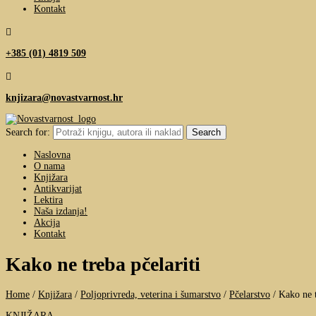
Kontakt

+385 (01) 4819 509

knjizara@novastvarnost.hr
Search for:
Naslovna
O nama
Knjižara
Antikvarijat
Lektira
Naša izdanja!
Akcija
Kontakt
Kako ne treba pčelariti
Home
/
Knjižara
/
Poljoprivreda, veterina i šumarstvo
/
Pčelarstvo
/
Kako ne t
KNJIŽARA