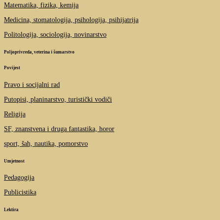
Matematika, fizika, kemija
Medicina, stomatologija, psihologija, psihijatrija
Politologija, sociologija, novinarstvo
Poljoprivreda, veterina i šumarstvo
Povijest
Pravo i socijalni rad
Putopisi, planinarstvo, turistički vodiči
Religija
SF, znanstvena i druga fantastika, horor
sport, šah, nautika, pomorstvo
Umjetnost
Pedagogija
Publicistika
Lektira