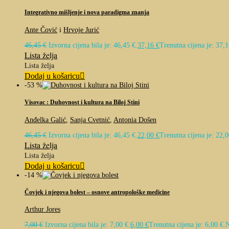
Integrativno mišljenje i nova paradigma znanja
Ante Čović
i
Hrvoje Jurić
46,45
€
Izvorna cijena bila je: 46,45 €.
37,16
€
Trenutna cijena je: 37,1
Lista želja
Lista želja
Dodaj u košaricu
-53 %
Visovac : Duhovnost i kultura na Biloj Stini
Anđelka Galić
,
Sanja Cvetnić
,
Antonia Došen
46,45
€
Izvorna cijena bila je: 46,45 €.
22,00
€
Trenutna cijena je: 22,0
Lista želja
Lista želja
Dodaj u košaricu
-14 %
Čovjek i njegova bolest – osnove antropološke medicine
Arthur Jores
7,00
€
Izvorna cijena bila je: 7,00 €.
6,00
€
Trenutna cijena je: 6,00 €.
N