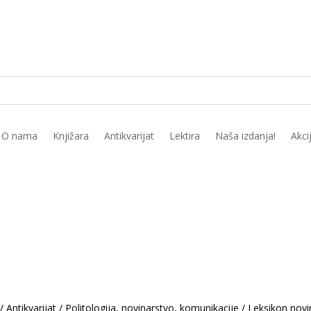
O nama
Knjižara
Antikvarijat
Lektira
Naša izdanja!
Akci
/
Antikvarijat
/
Politologija, novinarstvo, komunikacije
/
Leksikon novi