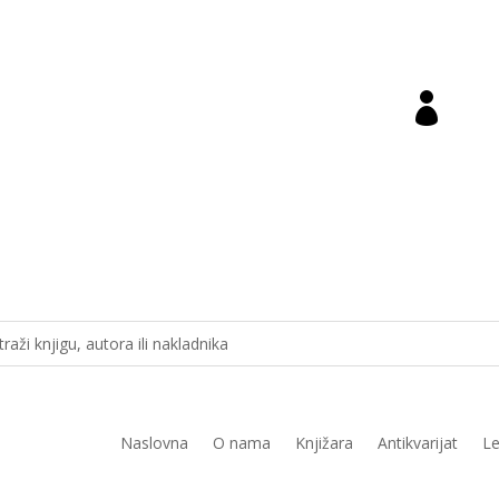

ara@novastvarnost.hr
Prij
Naslovna
O nama
Knjižara
Antikvarijat
Le