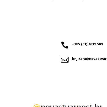

+385 (01) 4819 509

knjizara@novastvar