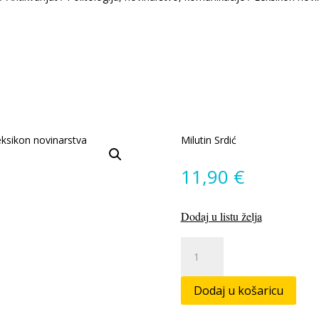
Milutin Srdić
11,90
€
Dodaj u listu želja
Leksikon
novinarstva
količina
Dodaj u košaricu