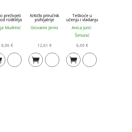
o preživjeti
Kritički priručnik
Teškoće u
od roditelja
psihijatrije
učenju i vladanju
ja Mudrinić
Giovanni Jervis
Anica Jurić-
Šimunić
6,00
€
12,61
€
6,00
€
j u
Dodaj u
Dodaj u
icu
košaricu
košaricu