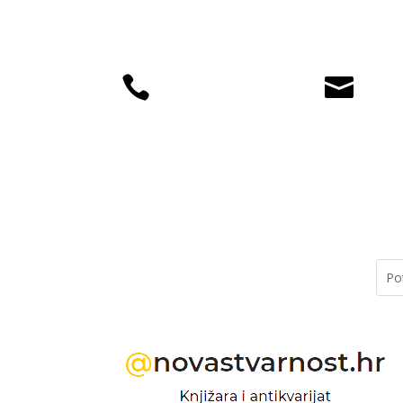


+385 (01) 4812
knjiz
035