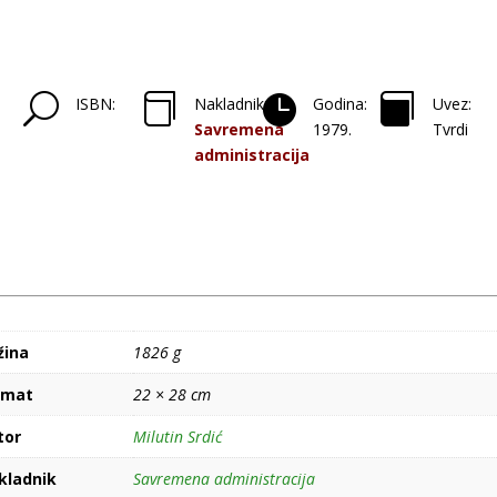
U



ISBN:
Nakladnik:
Godina:
Uvez:
Savremena
1979.
Tvrdi
administracija
žina
1826 g
rmat
22 × 28 cm
tor
Milutin Srdić
kladnik
Savremena administracija