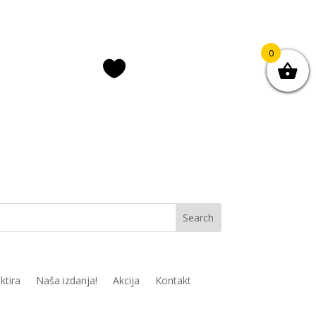
0

ava/registracija
Lista želja
ktira
Naša izdanja!
Akcija
Kontakt