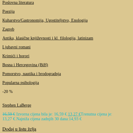
Poslovna literatura
Poezija
Kuharstvo/Gastronomija, Ugostiteljstvo, Enologija
Zagreb
Antika, klasične književnosti i kl. filologija, latinizam
Ljubavni romani
Krimići i horori
Bosna i Hercegovina (BiH)
Pomorstvo, nautika i brodogradnja
Popularna psihologija
-20 %
Stephen LaBerge
16,59
€
Izvorna cijena bila je: 16,59 €.
13,27
€
Trenutna cijena je:
13,27 €.
Najniža cijena zadnjih 30 dana:
14,93
€
Dodaj u listu želja