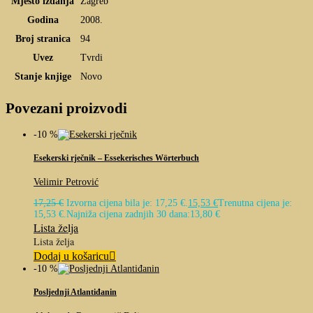
Mjesto izdanja
Zagreb
Godina
2008.
Broj stranica
94
Uvez
Tvrdi
Stanje knjige
Novo
Povezani proizvodi
-10 %
Esekerski rječnik – Essekerisches Wörterbuch
Velimir Petrović
17,25
€
Izvorna cijena bila je: 17,25 €.
15,53
€
Trenutna cijena je:
15,53 €.
Najniža cijena zadnjih 30 dana:
13,80
€
Lista želja
Lista želja
Dodaj u košaricu
-10 %
Posljednji Atlantiđanin