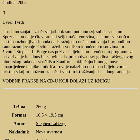
Godina: 2008.

Uvez: Tvrdi
"Lucidno sanjati" znači sanjati dok smo potpuno svjesni da sanjamo.
Spoznajemo da je čitav sanjani svijet naša tvorevina, a s tom svjesnošću
nastupa uzbudljiva sloboda da istražujemo noćna putovanja i probudimo
samorazumjevanje. Ovim "sažetim vodičem k buđenju u snovima i u
životu" Stephen LaBerge nas poziva sudjelujemo u vođenom programu za
ostvarivanje lucidnosti u snovima. Iz preko dvadeset godina LaBergeovog
pionirskog rada na sveučilištu Stanford - uključujući mnoge nove i
unaprijeđene tehnike i otkrića - ovdje nalazimo dostupan i djelotvoran
pristup s kojim možemo započeti vlastito istraživanje Lucidnog sanjanja.
VOĐENE PRAKSE NA CD-U KOJI DOLAZI UZ KNJIGU!
Težina
260 g
Format
16,5 × 19,5 cm
Autor
Stephen LaBerge
Nakladnik
Nova stvarnost