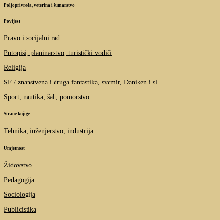
Poljoprivreda, veterina i šumarstvo
Povijest
Pravo i socijalni rad
Putopisi, planinarstvo, turistički vodiči
Religija
SF / znanstvena i druga fantastika, svemir, Daniken i sl.
Sport, nautika, šah, pomorstvo
Strane knjige
Tehnika, inženjerstvo, industrija
Umjetnost
Židovstvo
Pedagogija
Sociologija
Publicistika