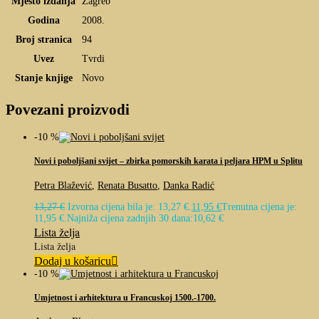
Mjesto izdanja
Zagreb
Godina
2008.
Broj stranica
94
Uvez
Tvrdi
Stanje knjige
Novo
Povezani proizvodi
-10 %
Novi i poboljšani svijet – zbirka pomorskih karata i peljara HPM u Splitu
Petra Blažević
,
Renata Busatto
,
Danka Radić
13,27
€
Izvorna cijena bila je: 13,27 €.
11,95
€
Trenutna cijena je:
11,95 €.
Najniža cijena zadnjih 30 dana:
10,62
€
Lista želja
Lista želja
Dodaj u košaricu
-10 %
Umjetnost i arhitektura u Francuskoj 1500.-1700.