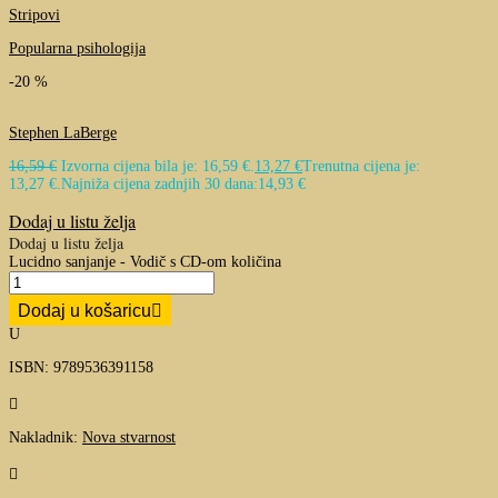
Stripovi
Popularna psihologija
-20 %
Stephen LaBerge
16,59
€
Izvorna cijena bila je: 16,59 €.
13,27
€
Trenutna cijena je:
13,27 €.
Najniža cijena zadnjih 30 dana:
14,93
€
Dodaj u listu želja
Dodaj u listu želja
Lucidno sanjanje - Vodič s CD-om količina
Dodaj u košaricu
U
ISBN: 9789536391158

Nakladnik:
Nova stvarnost
