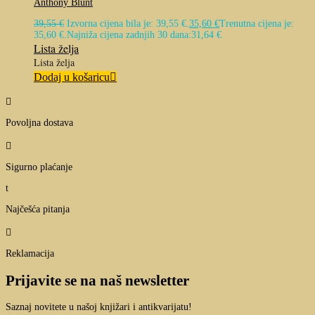
Anthony Blunt
39,55
€
Izvorna cijena bila je: 39,55 €.
35,60
€
Trenutna cijena je:
35,60 €.
Najniža cijena zadnjih 30 dana:
31,64
€
Lista želja
Lista želja
Dodaj u košaricu

Povoljna dostava

Sigurno plaćanje
t
Najčešća pitanja

Reklamacija
Prijavite se na naš newsletter
Saznaj novitete u našoj knjižari i antikvarijatu!