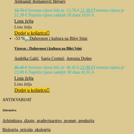
Aleksandr Romanovič Beljaev
23,76
€
Izvorna cijena bila je: 23,76 €.
21,38
€
Trenutna cijena je:
21,38 €.
Najniža cijena zadnjih 30 dana:
19,01
€
Lista želja
Lista želja
Dodaj u košaricu
-53 %
Visovac : Duhovnost i kultura na Biloj Stini
Anđelka Galić
,
Sanja Cvetnić
,
Antonia Došen
46,45
€
Izvorna cijena bila je: 46,45 €.
22,00
€
Trenutna cijena je:
22,00 €.
Najniža cijena zadnjih 30 dana:
41,81
€
Lista želja
Lista želja
Dodaj u košaricu
ANTIKVARIJAT
Alternativa
Arhitektura, dizajn, građevinarstvo, promet, geodezija
Biologija, priroda, ekologija