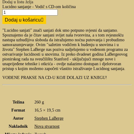
Dodaj u listu želja
Lucidno sanjanje - Vodič s CD-om količina
Dodaj u košaricu
"Lucidno sanjati" znači sanjati dok smo potpuno svjesni da sanjamo.
Spoznajemo da je čitav sanjani svijet naša tvorevina, a s tom svjesnošću
nastupa uzbudljiva sloboda da istražujemo noćna putovanja i probudimo
samorazumjevanje. Ovim "sažetim vodičem k buđenju u snovima i u
životu" Stephen LaBerge nas poziva sudjelujemo u vođenom programu za
ostvarivanje lucidnosti u snovima. Iz preko dvadeset godina LaBergeovog
pionirskog rada na sveučilištu Stanford - uključujući mnoge nove i
unaprijeđene tehnike i otkrića - ovdje nalazimo dostupan i djelotvoran
pristup s kojim možemo započeti vlastito istraživanje Lucidnog sanjanja.
VOĐENE PRAKSE NA CD-U KOJI DOLAZI UZ KNJIGU!
Težina
260 g
Format
16,5 × 19,5 cm
Autor
Stephen LaBerge
Nakladnik
Nova stvarnost