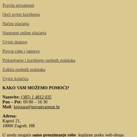
Pravila privatnosti
Opći uvjeti korištenja
Načini plaćanja
Sigurnost online plaćanja
Uvjeti dostave
Povrat robe i jamstvo
Prikupljanje i korištenje osobnih podataka
Zaštita osobnih podataka
Uvjeti kolačića
KAKO VAM MOŽEMO POMOĆI?
Nazovite:
(385) 1 4812 035
Pon – Pet:
09:00 – 16:30
Mail:
knjizara@novastvarnost.hr
Adresa:
Kaptol 21,
10000 Zagreb, HR
U uredu moguće
samo preuzimanje robe
kupljene preko web-shopa