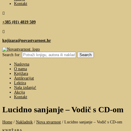
Kontakt

+385 (01) 4819 509

knjizara@novastvarnost.hr
Search for:
Naslovna
O nama
Knjižara
Antikvarijat
Lektira
Naša izdanja!
Akcija
Kontakt
Lucidno sanjanje – Vodič s CD-om
Home
/
Nakladnik
/
Nova stvarnost
/
Lucidno sanjanje – Vodič s CD-om
KNJIŽARA