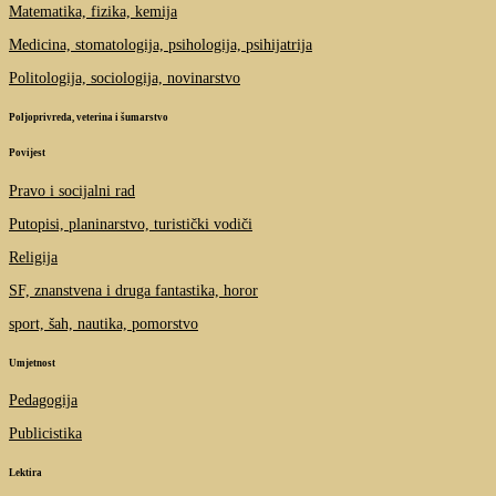
Matematika, fizika, kemija
Medicina, stomatologija, psihologija, psihijatrija
Politologija, sociologija, novinarstvo
Poljoprivreda, veterina i šumarstvo
Povijest
Pravo i socijalni rad
Putopisi, planinarstvo, turistički vodiči
Religija
SF, znanstvena i druga fantastika, horor
sport, šah, nautika, pomorstvo
Umjetnost
Pedagogija
Publicistika
Lektira