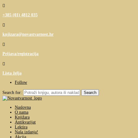

+385 (01) 4812 035

knjizara@novastvarnost.hr

Prijava/registracija

Lista želja
Follow
Search for:
Naslovna
O nama
Knjižara
Antikvarijat
Lektira
Naša izdanja!
Akcija