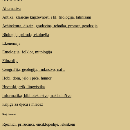
Alternativa
Antika, klasične književnosti i kl. filologija, latinizam
Arhitektura, dizajn, građevina, tehnika, promet, geodezija
Biologija, priroda, ekologija
Ekonomija
Etnologija, folklor, mitologija
Filozofija
Geografija, geologija, rudarstvo, nafta
Hobi, dom, jelo i piće, humor
Hrvatski jezik, lingvistika
Informatika, bibliotekarstvo, nakladništvo
Knjige za djecu i mladež
Književnost
Rječnici, priručnici, enciklopedije, leksikoni