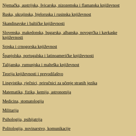
Njemačka, austrijska, švicarska, nizozemska i flamanska književnost
Ruska, ukrajinska, bjeloruska i rusinska književnost
Skandinavske i baltičke književnosti
Slovenska, makedonska, bugarska, albanska, novogrčka i kavkaske
književnosti
Srpska i crnogorska književnost
Španjolska, portugalska i latinoameričke književnosti
Talijanska, rumunjska i malteška književnost
Teorija književnosti i prevodilaštvo
Lingvistika, rječnici, priručnici za učenje stranih jezika
Matematika, fizika, kemija, astronomija
Medicina, stomatologija
Militarija
Psihologija, psihijatrija
Politologija, novinarstvo, komunikacije