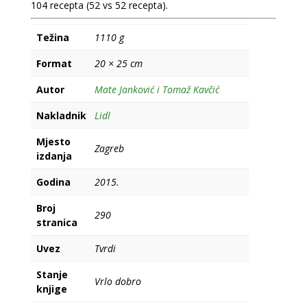
104 recepta (52 vs 52 recepta).
Težina
1110 g
Format
20 × 25 cm
Autor
Mate Janković i Tomaž Kavčić
Nakladnik
Lidl
Mjesto
Zagreb
izdanja
Godina
2015.
Broj
290
stranica
Uvez
Tvrdi
Stanje
Vrlo dobro
knjige