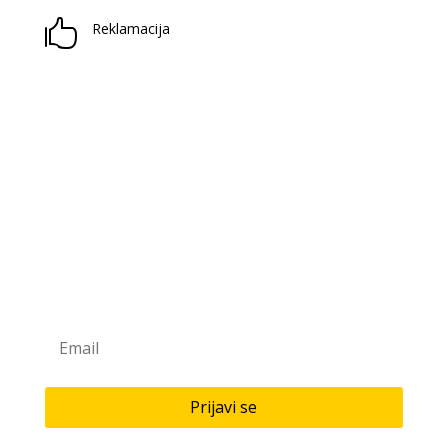

Reklamacija
Prijavite se na naš newsletter
Saznaj novitete u našoj knjižari i antikvarijatu!
Prijavi se