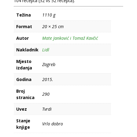
104 recepta (52 vs 52 recepta).
Težina
1110 g
Format
20 × 25 cm
Autor
Mate Janković i Tomaž Kavčić
Nakladnik
Lidl
Mjesto
Zagreb
izdanja
Godina
2015.
Broj
290
stranica
Uvez
Tvrdi
Stanje
Vrlo dobro
knjige