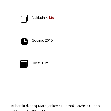

Nakladnik:
Lidl

Godina: 2015.

Uvez: Tvrdi
Kuharski dvoboj Mate Janković i Tomaž Kavčić. Ukupno