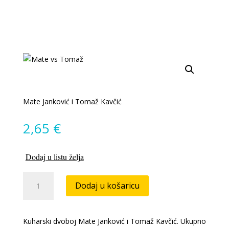
Mate Janković i Tomaž Kavčić
2,65
€
Dodaj u listu želja
Mate
Dodaj u košaricu
vs
Tomaž
količina
Kuharski dvoboj Mate Janković i Tomaž Kavčić. Ukupno