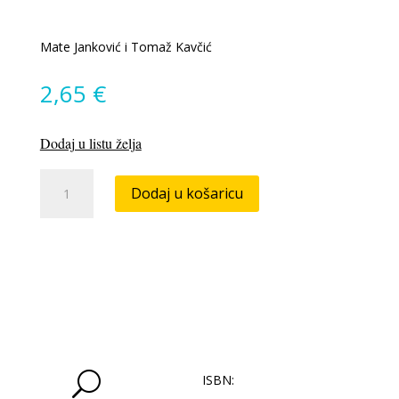
Mate Janković i Tomaž Kavčić
2,65
€
Dodaj u listu želja
Mate
Dodaj u košaricu
vs
Tomaž
količina
U
ISBN: