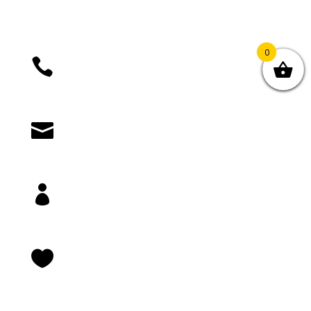
0

+385 (01) 4812 035

knjizara@novastvarnost.hr

Prijava/registracija

Lista želja