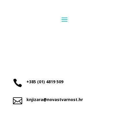

+385 (01) 4819 509

knjizara@novastvarnost.hr