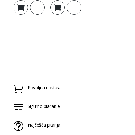
Dodaj u
Dodaj u
košaricu
košaricu

Povoljna dostava

Sigurno plaćanje
t
Najčešća pitanja