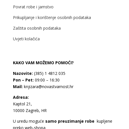
Povrat robe i jamstvo
Prikupljanje i korištenje osobnih podataka
Zaštita osobnih podataka
Uvjeti kolačića
KAKO VAM MOŽEMO POMOĆI?
Nazovite:
(385) 1 4812 035
Pon – Pet:
09:00 – 16:30
Mail:
knjizara@novastvarnost.hr
Adresa:
Kaptol 21,
10000 Zagreb, HR
U uredu moguće
samo preuzimanje robe
kupljene
preko web-shopa