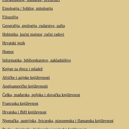
Etnologija / folklor, mitologija
Filozofija
Geografija, geologija, rudarstvo, nafta
Hobistika, kućni majstor, ručni radovi
Hrvatski jezik
Humor
Informatika, bibliotekarstvo, nakladništvo
Knjige za djecu i mladež
Afričke i azijske književnosti
Angloameričke književnosti
Češka, mađarska, poljska i slovačka književnost
Francuska književnost
Hrvatska i BiH književnost
Njemačka, austrijska, švicarska, nizozemska i flamanska književnost