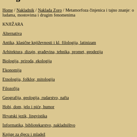
Home
/
Nakladnik
/
Naklada Zoro
/
Metamorfoza činjenica i tajno znanje: o
ludama, mostovima i drugim fenomenima
KNJIŽARA
Alternativa
Antika, klasične književnosti i kl. filologija, latinizam
Arhitektura, dizajn, građevina, tehnika, promet, geodezija
Biologija, priroda, ekologija
Ekonomija
Etnologija, folklor, mitologija
Filozofija
Geografija, geologija, rudarstvo, nafta
Hobi, dom, jelo i piće, humor
Hrvatski jezik, lingvistika
Informatika, bibliotekarstvo, nakladništvo
Knjige za djecu i mladež