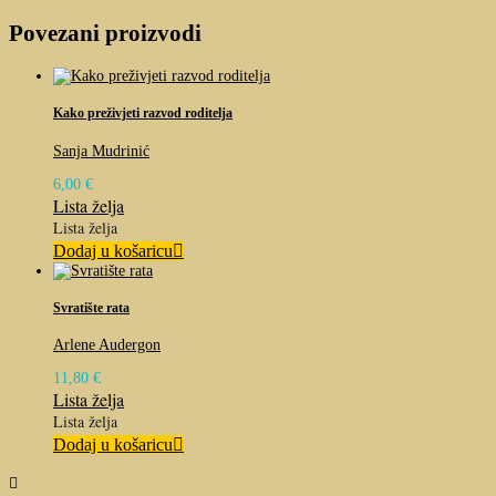
Povezani proizvodi
Kako preživjeti razvod roditelja
Sanja Mudrinić
6,00
€
Lista želja
Lista želja
Dodaj u košaricu
Svratište rata
Arlene Audergon
11,80
€
Lista želja
Lista želja
Dodaj u košaricu
