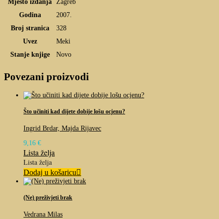
Mjesto izdanja
Zagreb
Godina
2007.
Broj stranica
328
Uvez
Meki
Stanje knjige
Novo
Povezani proizvodi
Što učiniti kad dijete dobije lošu ocjenu?
Ingrid Brdar, Majda Rijavec
9,16
€
Lista želja
Lista želja
Dodaj u košaricu
(Ne) preživjeti brak
Vedrana Milas