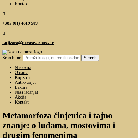
Kontakt

+385 (01) 4819 509

knjizara@novastvarnost.hr
Search for:
Naslovna
O nama
Knjižara
Antikvarijat
Lektira
Naša izdanja!
Akcija
Kontakt
Metamorfoza činjenica i tajno
znanje: o ludama, mostovima i
drugim fenomenima