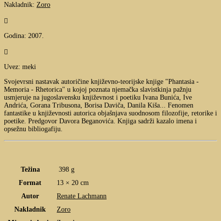
Nakladnik:
Zoro

Godina: 2007.

Uvez: meki
Svojevrsni nastavak autoričine književno-teorijske knjige "Phantasia -
Memoria - Rhetorica" u kojoj poznata njemačka slavistkinja pažnju
usmjeruje na jugoslavensku književnost i poetiku Ivana Bunića, Ive
Andrića, Gorana Tribusona, Borisa Daviča, Danila Kiša... Fenomen
fantastike u književnosti autorica objašnjava suodnosom filozofije, retorike i
poetike. Predgovor Davora Beganovića. Knjiga sadrži kazalo imena i
opsežnu bibliogafiju.
Težina
398 g
Format
13 × 20 cm
Autor
Renate Lachmann
Nakladnik
Zoro