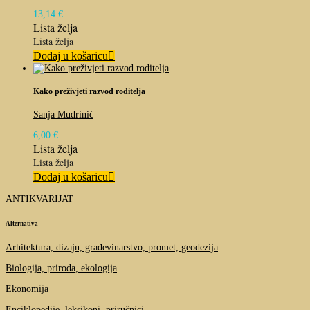
13,14
€
Lista želja
Lista želja
Dodaj u košaricu
Kako preživjeti razvod roditelja
Sanja Mudrinić
6,00
€
Lista želja
Lista želja
Dodaj u košaricu
ANTIKVARIJAT
Alternativa
Arhitektura, dizajn, građevinarstvo, promet, geodezija
Biologija, priroda, ekologija
Ekonomija
Enciklopedije, leksikoni, priručnici