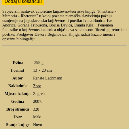
Dodaj u košaricu
Svojevrsni nastavak autoričine književno-teorijske knjige "Phantasia -
Memoria - Rhetorica" u kojoj poznata njemačka slavistkinja pažnju
usmjeruje na jugoslavensku književnost i poetiku Ivana Bunića, Ive
Andrića, Gorana Tribusona, Borisa Daviča, Danila Kiša... Fenomen
fantastike u književnosti autorica objašnjava suodnosom filozofije, retorike i
poetike. Predgovor Davora Beganovića. Knjiga sadrži kazalo imena i
opsežnu bibliogafiju.
Težina
398 g
Format
13 × 20 cm
Autor
Renate Lachmann
Nakladnik
Zoro
Mjesto izdanja
Zagreb
Godina
2007.
Broj stranica
328
Uvez
Meki
Stanje knjige
Novo