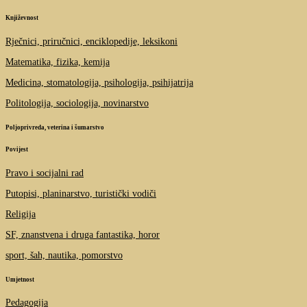
Književnost
Rječnici, priručnici, enciklopedije, leksikoni
Matematika, fizika, kemija
Medicina, stomatologija, psihologija, psihijatrija
Politologija, sociologija, novinarstvo
Poljoprivreda, veterina i šumarstvo
Povijest
Pravo i socijalni rad
Putopisi, planinarstvo, turistički vodiči
Religija
SF, znanstvena i druga fantastika, horor
sport, šah, nautika, pomorstvo
Umjetnost
Pedagogija