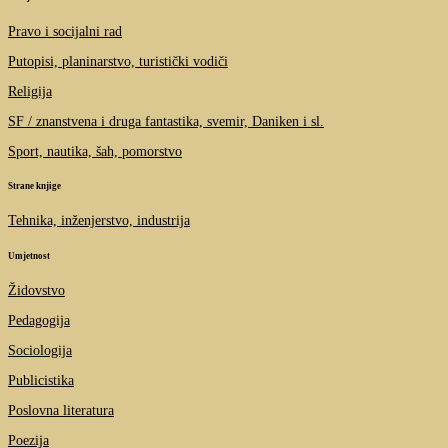
Pravo i socijalni rad
Putopisi, planinarstvo, turistički vodiči
Religija
SF / znanstvena i druga fantastika, svemir, Daniken i sl.
Sport, nautika, šah, pomorstvo
Strane knjige
Tehnika, inženjerstvo, industrija
Umjetnost
Židovstvo
Pedagogija
Sociologija
Publicistika
Poslovna literatura
Poezija