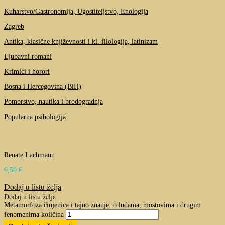
Kuharstvo/Gastronomija, Ugostiteljstvo, Enologija
Zagreb
Antika, klasične književnosti i kl. filologija, latinizam
Ljubavni romani
Krimići i horori
Bosna i Hercegovina (BiH)
Pomorstvo, nautika i brodogradnja
Popularna psihologija
Renate Lachmann
6,50
€
Dodaj u listu želja
Dodaj u listu želja
Metamorfoza činjenica i tajno znanje: o ludama, mostovima i drugim
fenomenima količina