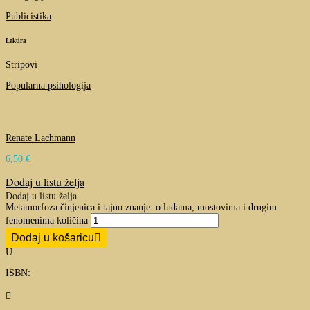
Publicistika
Lektira
Stripovi
Popularna psihologija
Renate Lachmann
6,50
€
Dodaj u listu želja
Dodaj u listu želja
Metamorfoza činjenica i tajno znanje: o ludama, mostovima i drugim
fenomenima količina
Dodaj u košaricu
U
ISBN:
