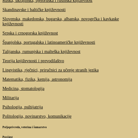
Ruska, ukrajinska, bjeloruska i rusinska književnost
Skandinavske i baltičke književnosti
Slovenska, makedonska, bugarska, albanska, novogrčka i kavkaske
književnosti
Srpska i crnogorska književnost
Španjolska, portugalska i latinoameričke književnosti
Talijanska, rumunjska i malteška književnost
Teorija književnosti i prevodilaštvo
Lingvistika, rječnici, priručnici za učenje stranih jezika
Matematika, fizika, kemija, astronomija
Medicina, stomatologija
Militarija
Psihologija, psihijatrija
Politologija, novinarstvo, komunikacije
Poljoprivreda, veterina i šumarstvo
Povijest