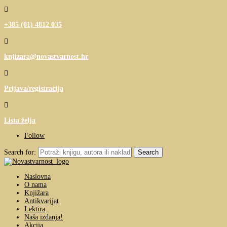

+385 (01) 4812 035

knjizara@novastvarnost.hr

Prijava/registracija

Lista želja
Follow
Search for:
Naslovna
O nama
Knjižara
Antikvarijat
Lektira
Naša izdanja!
Akcija