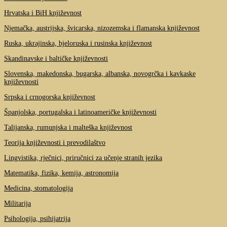
Hrvatska i BiH književnost
Njemačka, austrijska, švicarska, nizozemska i flamanska književnost
Ruska, ukrajinska, bjeloruska i rusinska književnost
Skandinavske i baltičke književnosti
Slovenska, makedonska, bugarska, albanska, novogrčka i kavkaske
književnosti
Srpska i crnogorska književnost
Španjolska, portugalska i latinoameričke književnosti
Talijanska, rumunjska i malteška književnost
Teorija književnosti i prevodilaštvo
Lingvistika, rječnici, priručnici za učenje stranih jezika
Matematika, fizika, kemija, astronomija
Medicina, stomatologija
Militarija
Psihologija, psihijatrija