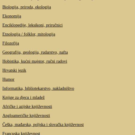
Biologija, priroda, ekologija
Ekonomija
Enciklopedije, leksikoni, priručnici
Etnologija / folklor, mitologija
Filozofija
Geografija, geologija, rudarstvo, nafta
Hobistika, kućni majstor, ručni radovi
Hrvatski jezik
Humor
Informatika, bibliotekarstvo, nakladništvo
Knjige za djecu i mladež
Afričke i azijske književnosti
Angloameričke književnosti
Češka, mađarska, poljska i slovačka književnost
Francuska književnost