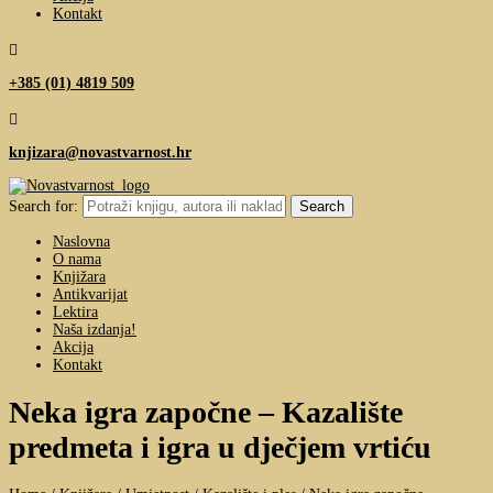
Kontakt

+385 (01) 4819 509

knjizara@novastvarnost.hr
Search for:
Naslovna
O nama
Knjižara
Antikvarijat
Lektira
Naša izdanja!
Akcija
Kontakt
Neka igra započne – Kazalište
predmeta i igra u dječjem vrtiću