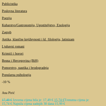
Publicistika
Poslovna literatura
Poezija
Kuharstvo/Gastronomija, Ugostiteljstvo, Enologija
Zagreb
Antika, klasične književnosti i kl. filologija, latinizam
Ljubavni romani
Krimići i horori
Bosna i Hercegovina (BiH)
Pomorstvo, nautika i brodogradnja
Popularna psihologija
-10 %
Ana Pirić
17,49
€
Izvorna cijena bila je: 17,49 €.
15,74
€
Trenutna cijena je:
15,74 €.
Najniža cijena zadnjih 30 dana:
15,99
€