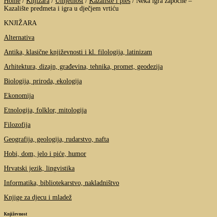
Home
/
Knjižara
/
Umjetnost
/
Kazalište i ples
/
Neka igra započne –
Kazalište predmeta i igra u dječjem vrtiću
KNJIŽARA
Alternativa
Antika, klasične književnosti i kl. filologija, latinizam
Arhitektura, dizajn, građevina, tehnika, promet, geodezija
Biologija, priroda, ekologija
Ekonomija
Etnologija, folklor, mitologija
Filozofija
Geografija, geologija, rudarstvo, nafta
Hobi, dom, jelo i piće, humor
Hrvatski jezik, lingvistika
Informatika, bibliotekarstvo, nakladništvo
Knjige za djecu i mladež
Književnost