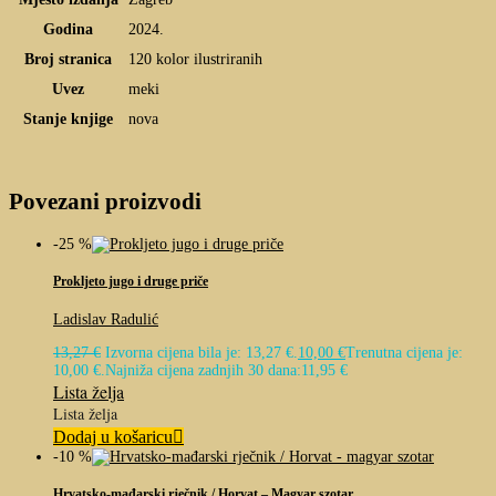
Godina
2024.
Broj stranica
120 kolor ilustriranih
Uvez
meki
Stanje knjige
nova
Povezani proizvodi
-25 %
Prokljeto jugo i druge priče
Ladislav Radulić
13,27
€
Izvorna cijena bila je: 13,27 €.
10,00
€
Trenutna cijena je:
10,00 €.
Najniža cijena zadnjih 30 dana:
11,95
€
Lista želja
Lista želja
Dodaj u košaricu
-10 %
Hrvatsko-mađarski rječnik / Horvat – Magyar szotar