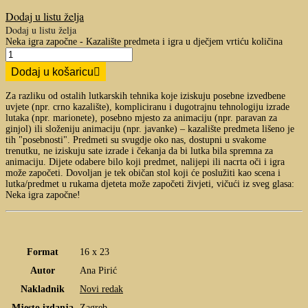
Dodaj u listu želja
Dodaj u listu želja
Neka igra započne - Kazalište predmeta i igra u dječjem vrtiću količina
Dodaj u košaricu
Za razliku od ostalih lutkarskih tehnika koje iziskuju posebne izvedbene
uvjete (npr. crno kazalište), kompliciranu i dugotrajnu tehnologiju izrade
lutaka (npr. marionete), posebno mjesto za animaciju (npr. paravan za
ginjol) ili složeniju animaciju (npr. javanke) – kazalište predmeta lišeno je
tih "posebnosti". Predmeti su svugdje oko nas, dostupni u svakome
trenutku, ne iziskuju sate izrade i čekanja da bi lutka bila spremna za
animaciju. Dijete odabere bilo koji predmet, nalijepi ili nacrta oči i igra
može započeti. Dovoljan je tek običan stol koji će poslužiti kao scena i
lutka/predmet u rukama djeteta može započeti živjeti, vičući iz sveg glasa:
Neka igra započne!
Format
16 x 23
Autor
Ana Pirić
Nakladnik
Novi redak
Mjesto izdanja
Zagreb