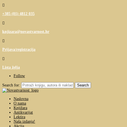

+385 (01) 4812 035

knjizara@novastvarnost.hr

Prijava/registracija

Lista želja
Follow
Search for:
Naslovna
O nama
Knjižara
Antikvarijat
Lektira
Naša izdanja!
Akcija