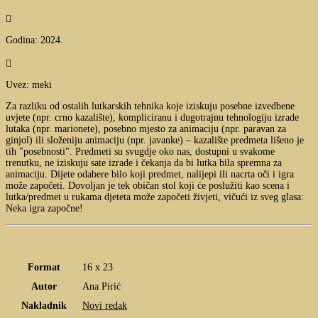

Godina: 2024.

Uvez: meki
Za razliku od ostalih lutkarskih tehnika koje iziskuju posebne izvedbene
uvjete (npr. crno kazalište), kompliciranu i dugotrajnu tehnologiju izrade
lutaka (npr. marionete), posebno mjesto za animaciju (npr. paravan za
ginjol) ili složeniju animaciju (npr. javanke) – kazalište predmeta lišeno je
tih "posebnosti". Predmeti su svugdje oko nas, dostupni u svakome
trenutku, ne iziskuju sate izrade i čekanja da bi lutka bila spremna za
animaciju. Dijete odabere bilo koji predmet, nalijepi ili nacrta oči i igra
može započeti. Dovoljan je tek običan stol koji će poslužiti kao scena i
lutka/predmet u rukama djeteta može započeti živjeti, vičući iz sveg glasa:
Neka igra započne!
Format
16 x 23
Autor
Ana Pirić
Nakladnik
Novi redak