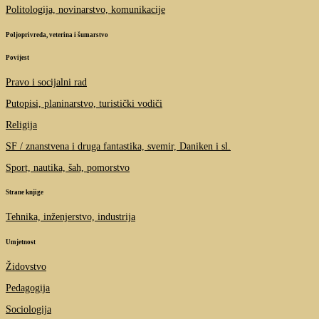
Politologija, novinarstvo, komunikacije
Poljoprivreda, veterina i šumarstvo
Povijest
Pravo i socijalni rad
Putopisi, planinarstvo, turistički vodiči
Religija
SF / znanstvena i druga fantastika, svemir, Daniken i sl.
Sport, nautika, šah, pomorstvo
Strane knjige
Tehnika, inženjerstvo, industrija
Umjetnost
Židovstvo
Pedagogija
Sociologija