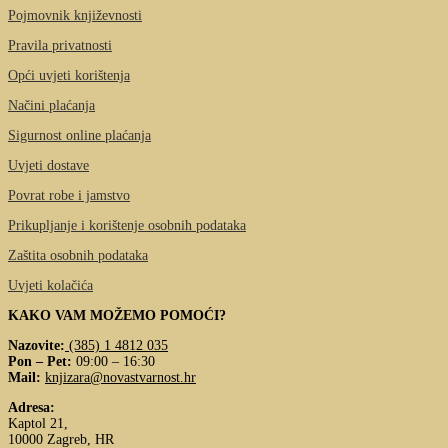
Pojmovnik književnosti
Pravila privatnosti
Opći uvjeti korištenja
Načini plaćanja
Sigurnost online plaćanja
Uvjeti dostave
Povrat robe i jamstvo
Prikupljanje i korištenje osobnih podataka
Zaštita osobnih podataka
Uvjeti kolačića
KAKO VAM MOŽEMO POMOĆI?
Nazovite:
(385) 1 4812 035
Pon – Pet:
09:00 – 16:30
Mail:
knjizara@novastvarnost.hr
Adresa:
Kaptol 21,
10000 Zagreb, HR