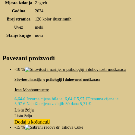
Mjesto izdanja
Zagreb
Godina
2024.
Broj stranica
120 kolor ilustriranih
Uvez
meki
Stanje knjige
nova
Povezani proizvodi
-10 %
Silovitost i nasilje: o psihologiji i duhovnosti muškaraca
Jean Monbourquette
6,64
€
Izvorna cijena bila je: 6,64 €.
5,97
€
Trenutna cijena je:
5,97 €.
Najniža cijena zadnjih 30 dana:
5,31
€
Lista želja
Lista želja
Dodaj u košaricu
-15 %