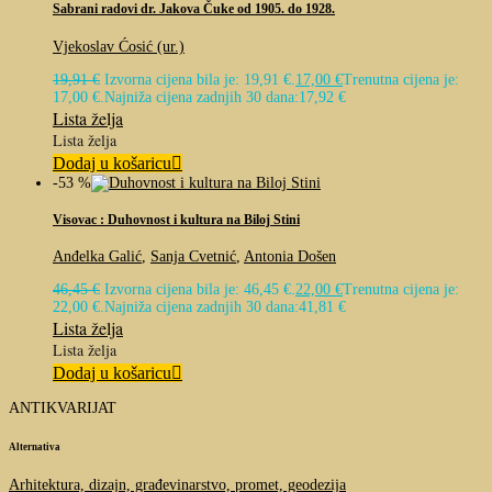
Sabrani radovi dr. Jakova Čuke od 1905. do 1928.
Vjekoslav Ćosić (ur.)
19,91
€
Izvorna cijena bila je: 19,91 €.
17,00
€
Trenutna cijena je:
17,00 €.
Najniža cijena zadnjih 30 dana:
17,92
€
Lista želja
Lista želja
Dodaj u košaricu
-53 %
Visovac : Duhovnost i kultura na Biloj Stini
Anđelka Galić
,
Sanja Cvetnić
,
Antonia Došen
46,45
€
Izvorna cijena bila je: 46,45 €.
22,00
€
Trenutna cijena je:
22,00 €.
Najniža cijena zadnjih 30 dana:
41,81
€
Lista želja
Lista želja
Dodaj u košaricu
ANTIKVARIJAT
Alternativa
Arhitektura, dizajn, građevinarstvo, promet, geodezija