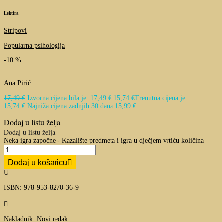
Lektira
Stripovi
Popularna psihologija
-10 %
Ana Pirić
17,49
€
Izvorna cijena bila je: 17,49 €.
15,74
€
Trenutna cijena je:
15,74 €.
Najniža cijena zadnjih 30 dana:
15,99
€
Dodaj u listu želja
Dodaj u listu želja
Neka igra započne - Kazalište predmeta i igra u dječjem vrtiću količina
Dodaj u košaricu
U
ISBN: 978-953-8270-36-9

Nakladnik:
Novi redak