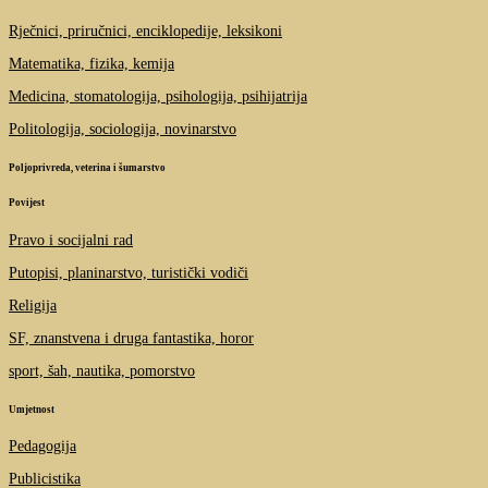
Rječnici, priručnici, enciklopedije, leksikoni
Matematika, fizika, kemija
Medicina, stomatologija, psihologija, psihijatrija
Politologija, sociologija, novinarstvo
Poljoprivreda, veterina i šumarstvo
Povijest
Pravo i socijalni rad
Putopisi, planinarstvo, turistički vodiči
Religija
SF, znanstvena i druga fantastika, horor
sport, šah, nautika, pomorstvo
Umjetnost
Pedagogija
Publicistika