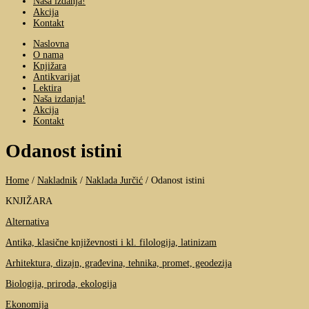
Naša izdanja!
Akcija
Kontakt
Naslovna
O nama
Knjižara
Antikvarijat
Lektira
Naša izdanja!
Akcija
Kontakt
Odanost istini
Home
/
Nakladnik
/
Naklada Jurčić
/
Odanost istini
KNJIŽARA
Alternativa
Antika, klasične književnosti i kl. filologija, latinizam
Arhitektura, dizajn, građevina, tehnika, promet, geodezija
Biologija, priroda, ekologija
Ekonomija