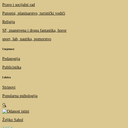
Pravo i socijalni rad
Putopisi, planinarstvo, turistički vodiči
Religija
SF, znanstvena i druga fantastika, horor
sport, šah, nautika, pomorstvo
Umjetnost
Pedagogija
Publicistika
Lektira
Stripovi
Popularna psihologija
🔍
Željko Sabol