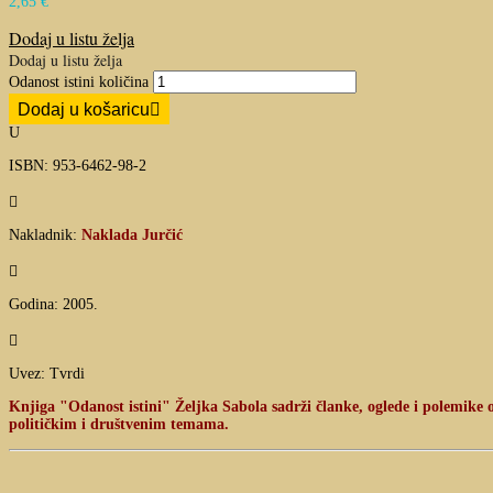
2,65
€
Dodaj u listu želja
Dodaj u listu želja
Odanost istini količina
Dodaj u košaricu
U
ISBN: 953-6462-98-2

Nakladnik:
Naklada Jurčić

Godina: 2005.

Uvez: Tvrdi
Knjiga "Odanost istini" Željka Sabola sadrži članke, oglede i polemike
političkim i društvenim temama.