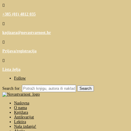

+385 (01) 4812 035

knjizara@novastvarnost.hr

Prijava/registracija

Lista želja
Follow
Search for:
Naslovna
O nama
Knjižara
Antikvarijat
Lektira
Naša izdanja!