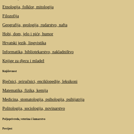
Etnologija, folklor, mitologija
Filozofija
Geografija, geologija, rudarstvo, nafta
Hobi, dom, jelo i piće, humor
Hrvatski jezik, lingvistika
Informatika, bibliotekarstvo, nakladništvo
Knjige za djecu i mladež
Književnost
Rječnici, priručnici, enciklopedije, leksikoni
Matematika, fizika, kemija
Medicina, stomatologija, psihologija, psihijatrija
Politologija, sociologija, novinarstvo
Poljoprivreda, veterina i šumarstvo
Povijest