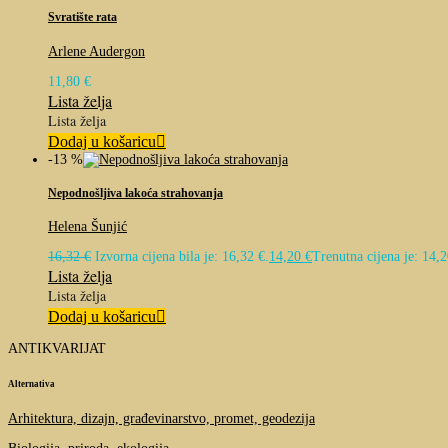
Svratište rata
Arlene Audergon
11,80
€
Lista želja
Lista želja
Dodaj u košaricu
-13 %
Nepodnošljiva lakoća strahovanja
Helena Šunjić
16,32
€
Izvorna cijena bila je: 16,32 €.
14,20
€
Trenutna cijena je: 14,2
Lista želja
Lista želja
Dodaj u košaricu
ANTIKVARIJAT
Alternativa
Arhitektura, dizajn, građevinarstvo, promet, geodezija