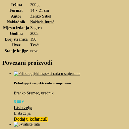
Težina
200 g
Format
14 × 21 cm
Autor
Željko Sabol
Nakladnik
Naklada Jurčić
Mjesto izdanja
Zagreb
Godina
2005.
Broj stranica
190
Uvez
Tvrdi
Stanje knjige
novo
Povezani proizvodi
Psihologijski aspekti rada u smjenama
Branko Sremec, urednik
6,00
€
Lista želja
Lista želja
Dodaj u košaricu