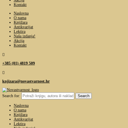
Akcija
Kontakt
Naslovna
O nama
Knjižara
Antikvarijat
Lektira
Naša izdanja!
Akcija
Kontakt

+385 (01) 4819 509

knjizara@novastvarnost.hr
Search for:
Naslovna
O nama
Knjižara
Antikvarijat
Lektira