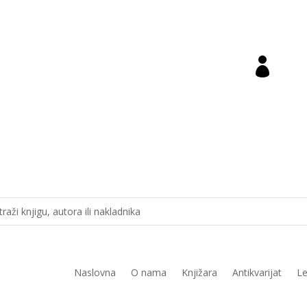

ara@novastvarnost.hr
Prij
Naslovna
O nama
Knjižara
Antikvarijat
Le