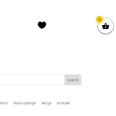
0

ava/registracija
Lista želja
ktira
Naša izdanja!
Akcija
Kontakt