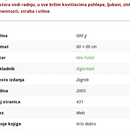
tora vodi radnju, u sve bržim kovitlacima pohlepe, ljubavi, zlo
enitosti, straha i vrline.
žina
000 g
rmat
00 × 00 cm
tor
Ken Follet
kladnik
Algoritam
esto izdanja
Zagreb
dina
2005.
j stranica
431
ez
Meki
nje knjige
Vrlo dobro