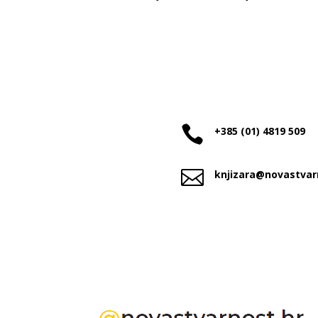

+385 (01) 4819 509

knjizara@novastvar