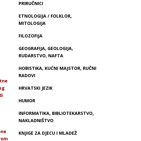
PRIRUČNICI
ETNOLOGIJA / FOLKLOR,
MITOLOGIJA
FILOZOFIJA
GEOGRAFIJA, GEOLOGIJA,
RUDARSTVO, NAFTA
HOBISTIKA, KUĆNI MAJSTOR, RUČNI
RADOVI
itne
jeg
HRVATSKI JEZIK
di
HUMOR
INFORMATIKA, BIBLIOTEKARSTVO,
NAKLADNIŠTVO
one
KNJIGE ZA DJECU I MLADEŽ
erom