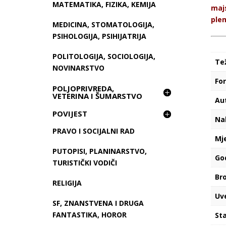
MATEMATIKA, FIZIKA, KEMIJA
majs
plem
MEDICINA, STOMATOLOGIJA,
PSIHOLOGIJA, PSIHIJATRIJA
POLITOLOGIJA, SOCIOLOGIJA,
Te
NOVINARSTVO
Fo
POLJOPRIVREDA,
VETERINA I ŠUMARSTVO
Au
POVIJEST
Na
PRAVO I SOCIJALNI RAD
Mj
PUTOPISI, PLANINARSTVO,
Go
TURISTIČKI VODIČI
Bro
RELIGIJA
Uv
SF, ZNANSTVENA I DRUGA
FANTASTIKA, HOROR
Sta