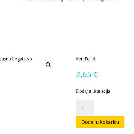
Ken Follet
2,65
€
Dodaj u listu želja
Opasno
bogatstvo
količina
Dodaj u košaricu