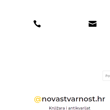


+385 (01) 4812
knjiz
035