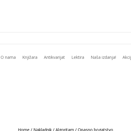
O nama
Knjižara
Antikvarijat
Lektira
Naša izdanja!
Akci
Home
/
Nakladnik
/
Algoritam
/
Opasno bogatstvo