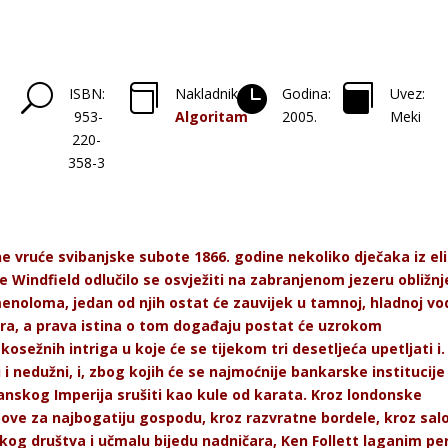
U



ISBN:
Nakladnik:
Godina:
Uvez:
953-
Algoritam
2005.
Meki
220-
358-3
e vruće svibanjske subote 1866. godine nekoliko dječaka iz el
e Windfield odlučilo se osvježiti na zabranjenom jezeru obližn
noloma, jedan od njih ostat će zauvijek u tamnoj, hladnoj vo
ra, a prava istina o tom događaju postat će uzrokom
kosežnih intriga u koje će se tijekom tri desetljeća upetljati i.
i i nedužni, i, zbog kojih će se najmoćnije bankarske institucije
anskog Imperija srušiti kao kule od karata. Kroz londonske
ove za najbogatiju gospodu, kroz razvratne bordele, kroz sal
kog društva i učmalu bijedu nadničara, Ken Follett laganim p