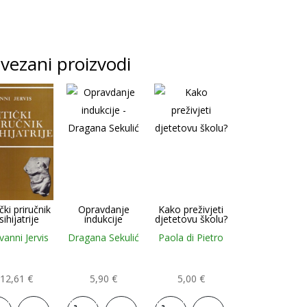
vezani proizvodi
ički priručnik
Opravdanje
Kako preživjeti
sihijatrije
indukcije
djetetovu školu?
vanni Jervis
Dragana Sekulić
Paola di Pietro
12,61
€
5,90
€
5,00
€
j u
Dodaj u
Dodaj u