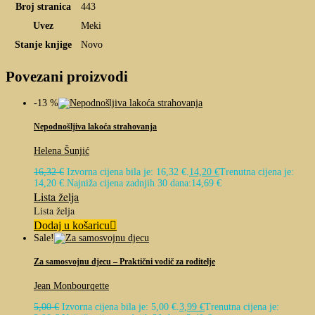
Broj stranica
443
Uvez
Meki
Stanje knjige
Novo
Povezani proizvodi
-13 %
Nepodnošljiva lakoća strahovanja
Helena Šunjić
16,32
€
Izvorna cijena bila je: 16,32 €.
14,20
€
Trenutna cijena je:
14,20 €.
Najniža cijena zadnjih 30 dana:
14,69
€
Lista želja
Lista želja
Dodaj u košaricu
Sale!
Za samosvojnu djecu – Praktični vodič za roditelje
Jean Monbourqette
5,00
€
Izvorna cijena bila je: 5,00 €.
3,99
€
Trenutna cijena je: