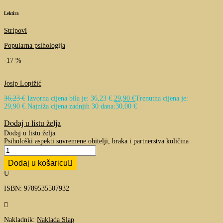
Lektira
Stripovi
Popularna psihologija
-17 %
Josip Lopižić
36,23
€
Izvorna cijena bila je: 36,23 €.
29,90
€
Trenutna cijena je:
29,90 €.
Najniža cijena zadnjih 30 dana:
30,00
€
Dodaj u listu želja
Dodaj u listu želja
Psihološki aspekti suvremene obitelji, braka i partnerstva količina
Dodaj u košaricu
U
ISBN: 9789535507932

Nakladnik:
Naklada Slap