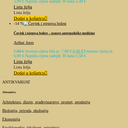
3,99 €.
Najniža cijena zadnjih 30 dana:
3,49
€
Lista želja
Lista želja
Dodaj u košaricu
-14 %
Čovjek i njegova bolest – osnove antropološke medicine
Arthur Jores
7,00
€
Izvorna cijena bila je: 7,00 €.
6,00
€
Trenutna cijena je:
6,00 €.
Najniža cijena zadnjih 30 dana:
3,58
€
Lista želja
Lista želja
Dodaj u košaricu
ANTIKVARIJAT
Alternativa
Arhitektura, dizajn, građevinarstvo, promet, geodezija
Biologija, priroda, ekologija
Ekonomija
Enciklopedije, leksikoni, priručnici