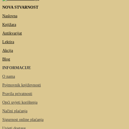
NOVA STVARNOST
Naslovna
Knjižara
Antikvarijat
Lektira
Akcija
Blog
INFORMACIJE
O nama
Pojmovnik književnosti
Pravila privatnosti
Opći uvjeti korištenja
Načini plaćanja
Sigurnost online plaćanja
Uvjeti dostave