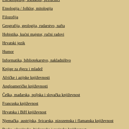
Etnologija / folklor, mitologija
Filozofija
Geografija, geologija, rudarstvo, nafta
Hobistika, kućni majstor, ručni radovi
Hrvatski jezik
Humor
Informatika, bibliotekarstvo, nakladništvo
Knjige za djecu i mladež
Afričke i azijske književnosti
Angloameričke književnosti
Češka, mađarska, poljska i slovačka književnost
Francuska književnost
Hrvatska i BiH književnost
Njemačka, austrijska, švicarska, nizozemska i flamanska književnost