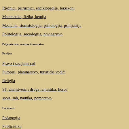
Rječnici, priručnici, enciklopedije, leksikoni
Matematika, fizika, kemija
Medicina, stomatologija, psihologija, psihijatrija
Politologija, sociologija, novinarstvo
Poljoprivreda, veterina i šumarstvo
Povijest
Pravo i socijalni rad
Putopisi, planinarstvo, turistički vodiči
Religija
SF, znanstvena i druga fantastika, horor
sport, šah, nautika, pomorstvo
Umjetnost
Pedagogija
Publicistika