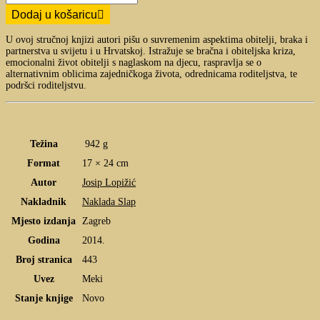
Dodaj u košaricu
U ovoj stručnoj knjizi autori pišu o suvremenim aspektima obitelji, braka i
partnerstva u svijetu i u Hrvatskoj. Istražuje se bračna i obiteljska kriza,
emocionalni život obitelji s naglaskom na djecu, raspravlja se o
alternativnim oblicima zajedničkoga života, odrednicama roditeljstva, te
podršci roditeljstvu.
Težina
942 g
Format
17 × 24 cm
Autor
Josip Lopižić
Nakladnik
Naklada Slap
Mjesto izdanja
Zagreb
Godina
2014.
Broj stranica
443
Uvez
Meki
Stanje knjige
Novo