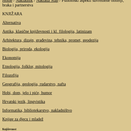
Home
/
Nakladnik
/
Naklada Slap
/
Psihološki aspekti suvremene obitelji,
braka i partnerstva
KNJIŽARA
Alternativa
Antika, klasične književnosti i kl. filologija, latinizam
Arhitektura, dizajn, građevina, tehnika, promet, geodezija
Biologija, priroda, ekologija
Ekonomija
Etnologija, folklor, mitologija
Filozofija
Geografija, geologija, rudarstvo, nafta
Hobi, dom, jelo i piće, humor
Hrvatski jezik, lingvistika
Informatika, bibliotekarstvo, nakladništvo
Knjige za djecu i mladež
Književnost