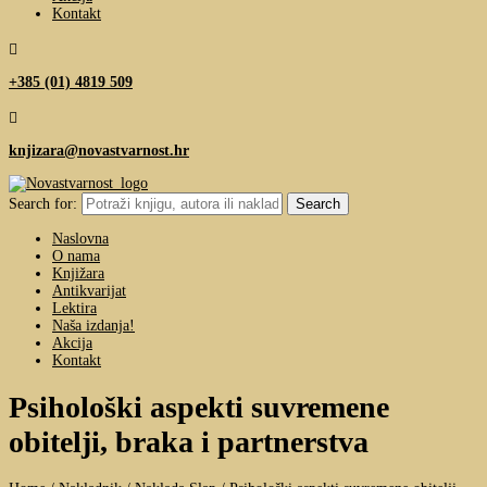
Kontakt

+385 (01) 4819 509

knjizara@novastvarnost.hr
Search for:
Naslovna
O nama
Knjižara
Antikvarijat
Lektira
Naša izdanja!
Akcija
Kontakt
Psihološki aspekti suvremene
obitelji, braka i partnerstva