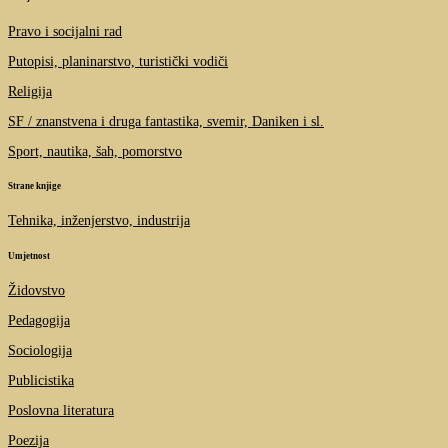
Pravo i socijalni rad
Putopisi, planinarstvo, turistički vodiči
Religija
SF / znanstvena i druga fantastika, svemir, Daniken i sl.
Sport, nautika, šah, pomorstvo
Strane knjige
Tehnika, inženjerstvo, industrija
Umjetnost
Židovstvo
Pedagogija
Sociologija
Publicistika
Poslovna literatura
Poezija