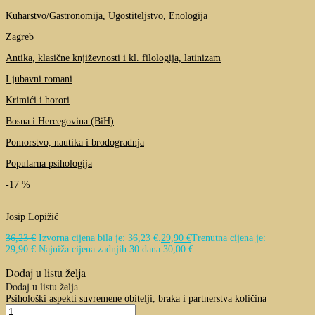
Kuharstvo/Gastronomija, Ugostiteljstvo, Enologija
Zagreb
Antika, klasične književnosti i kl. filologija, latinizam
Ljubavni romani
Krimići i horori
Bosna i Hercegovina (BiH)
Pomorstvo, nautika i brodogradnja
Popularna psihologija
-17 %
Josip Lopižić
36,23
€
Izvorna cijena bila je: 36,23 €.
29,90
€
Trenutna cijena je:
29,90 €.
Najniža cijena zadnjih 30 dana:
30,00
€
Dodaj u listu želja
Dodaj u listu želja
Psihološki aspekti suvremene obitelji, braka i partnerstva količina