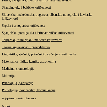
Ruska, ukrajinska, bjeloruska i rusinska književnost
Skandinavske i baltičke književnosti
Slovenska, makedonska, bugarska, albanska, novogrčka i kavkaske
književnosti
Srpska i crnogorska književnost
Španjolska, portugalska i latinoameričke književnosti
Talijanska, rumunjska i malteška književnost
Teorija književnosti i prevodilaštvo
Lingvistika, rječnici, priručnici za učenje stranih jezika
Matematika, fizika, kemija, astronomija
Medicina, stomatologija
Militarija
Psihologija, psihijatrija
Politologija, novinarstvo, komunikacije
Poljoprivreda, veterina i šumarstvo
Povijest