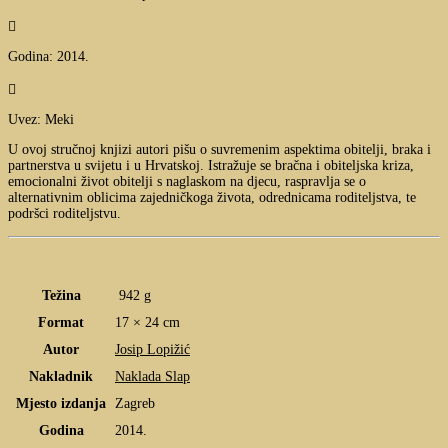

Godina: 2014.

Uvez: Meki
U ovoj stručnoj knjizi autori pišu o suvremenim aspektima obitelji, braka i
partnerstva u svijetu i u Hrvatskoj. Istražuje se bračna i obiteljska kriza,
emocionalni život obitelji s naglaskom na djecu, raspravlja se o
alternativnim oblicima zajedničkoga života, odrednicama roditeljstva, te
podršci roditeljstvu.
Težina
942 g
Format
17 × 24 cm
Autor
Josip Lopižić
Nakladnik
Naklada Slap
Mjesto izdanja
Zagreb
Godina
2014.