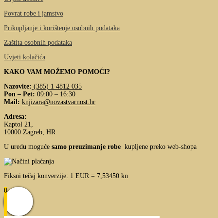
Povrat robe i jamstvo
Prikupljanje i korištenje osobnih podataka
Zaštita osobnih podataka
Uvjeti kolačića
KAKO VAM MOŽEMO POMOĆI?
Nazovite:
(385) 1 4812 035
Pon – Pet:
09:00 – 16:30
Mail:
knjizara@novastvarnost.hr
Adresa:
Kaptol 21,
10000 Zagreb, HR
U uredu moguće
samo preuzimanje robe
kupljene preko web-shopa
Fiksni tečaj konverzije: 1 EUR = 7,53450 kn
0