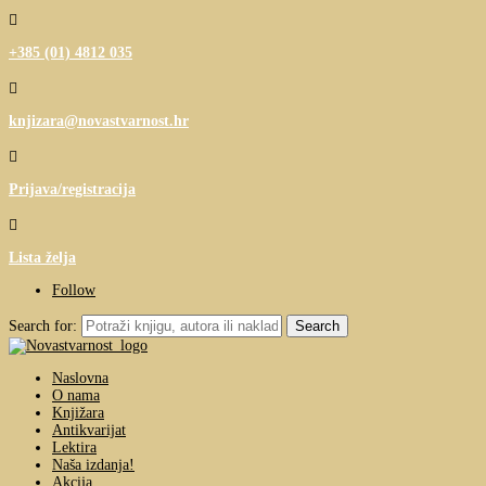

+385 (01) 4812 035

knjizara@novastvarnost.hr

Prijava/registracija

Lista želja
Follow
Search for:
Naslovna
O nama
Knjižara
Antikvarijat
Lektira
Naša izdanja!
Akcija