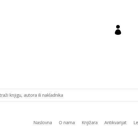

ara@novastvarnost.hr
Prij
Naslovna
O nama
Knjižara
Antikvarijat
Le