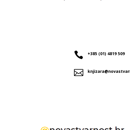

+385 (01) 4819 509

knjizara@novastvar