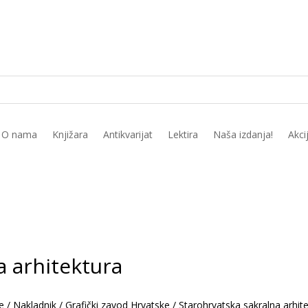
O nama
Knjižara
Antikvarijat
Lektira
Naša izdanja!
Akci
a arhitektura
e
/
Nakladnik
/
Grafički zavod Hrvatske
/
Starohrvatska sakralna arhit