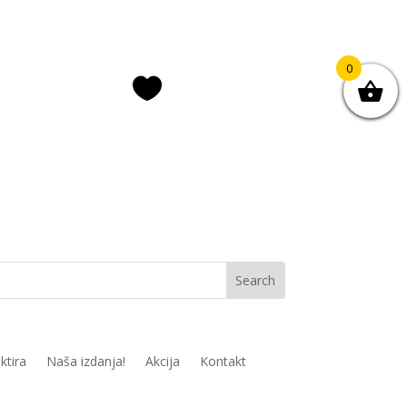
0

ava/registracija
Lista želja
ktira
Naša izdanja!
Akcija
Kontakt