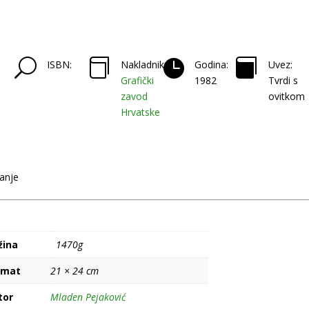
U



ISBN:
Nakladnik:
Godina:
Uvez:
Grafički
1982
Tvrdi s
zavod
ovitkom
Hrvatske
danje
žina
1470g
rmat
21 × 24 cm
tor
Mladen Pejaković