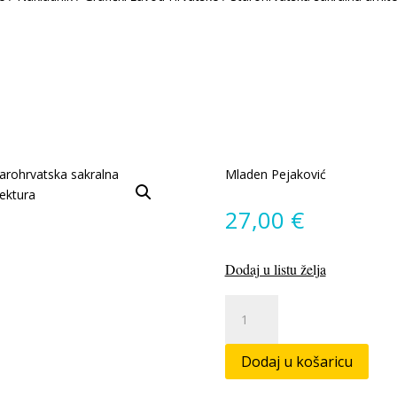
Mladen Pejaković
27,00
€
Dodaj u listu želja
Starohrvatska
sakralna
arhitektura
Dodaj u košaricu
količina