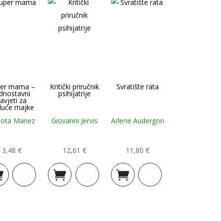
per mama –
Kritički priručnik
Svratište rata
ednostavni
psihijatrije
avjeti za
duće majke
lota Manez
Giovanni Jervis
Arlene Audergon
3,48
€
12,61
€
11,80
€
j u
Dodaj u
Dodaj u
icu
košaricu
košaricu