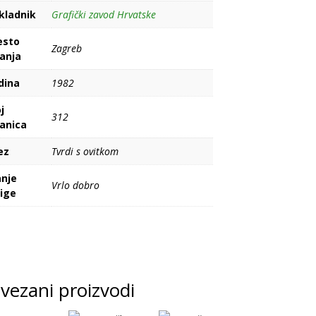
kladnik
Grafički zavod Hrvatske
esto
Zagreb
danja
dina
1982
j
312
ranica
ez
Tvrdi s ovitkom
anje
Vrlo dobro
jige
vezani proizvodi