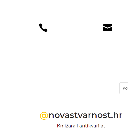


+385 (01) 4812
knjiz
035