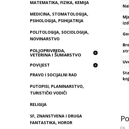
MATEMATIKA, FIZIKA, KEMIJA
Na
MEDICINA, STOMATOLOGIJA,
Mj
PSIHOLOGIJA, PSIHIJATRIJA
iz
POLITOLOGIJA, SOCIOLOGIJA,
Go
NOVINARSTVO
Bro
POLJOPRIVREDA,
st
VETERINA I ŠUMARSTVO
Uv
POVIJEST
St
PRAVO I SOCIJALNI RAD
kn
PUTOPISI, PLANINARSTVO,
TURISTIČKI VODIČI
RELIGIJA
Po
SF, ZNANSTVENA I DRUGA
FANTASTIKA, HOROR