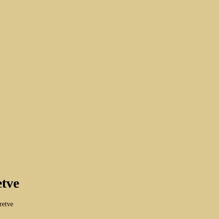
etve
retve