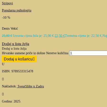
Stripovi
Popularna psihologija
-10 %
Denis Vekić
25,00
€
Izvorna cijena bila je: 25,00 €.
22,50
€
Trenutna cijena je: 22,50 €.
Naj
Dodaj u listu želja
Dodaj u listu želja
Hrvatske usmene priče iz doline Neretve količina
Dodaj u košaricu
U
ISBN: 9789533315478

Nakladnik:
Sveučilište u Zadru

Godina: 2025.