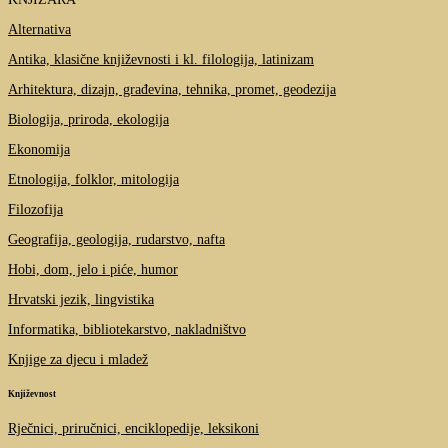
Alternativa
Antika, klasične književnosti i kl. filologija, latinizam
Arhitektura, dizajn, građevina, tehnika, promet, geodezija
Biologija, priroda, ekologija
Ekonomija
Etnologija, folklor, mitologija
Filozofija
Geografija, geologija, rudarstvo, nafta
Hobi, dom, jelo i piće, humor
Hrvatski jezik, lingvistika
Informatika, bibliotekarstvo, nakladništvo
Knjige za djecu i mladež
Književnost
Rječnici, priručnici, enciklopedije, leksikoni