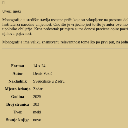

Uvez: meki
Monografija u središte stavlja usmene priče koje su sakupljene na prostoru dol
Instituta za narodnu umjetnost. Ono što je vrijedno jest to što je autor ove 
tipološko obilježje. Kroz pedesetak primjera autor donosi precizne opise poetič
njihovu pojavnost.
Monografija ima veliku znanstvenu relevantnost tome što po prvi put, na jedn
Format
14 x 24
Autor
Denis Vekić
Nakladnik
Sveučilište u Zadru
Mjesto izdanja
Zadar
Godina
2025.
Broj stranica
303
Uvez
meki
Stanje knjige
novo