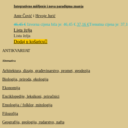
Integrativno mišljenje i nova paradigma znanja
Ante Čović
i
Hrvoje Jurić
46,45
€
Izvorna cijena bila je: 46,45 €.
37,16
€
Trenutna cijena je: 37,1
Lista želja
Lista želja
Dodaj u košaricu
ANTIKVARIJAT
Alternativa
Arhitektura, dizajn, građevinarstvo, promet, geodezija
Biologija, priroda, ekologija
Ekonomija
Enciklopedije, leksikoni, priručnici
Etnologija / folklor, mitologija
Filozofija
Geografija, geologija, rudarstvo, nafta