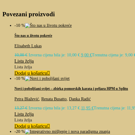
Povezani proizvodi
-10 %
Što nas u životu pokreće
Elisabeth Lukas
10,00
€
Izvorna cijena bila je: 10,00 €.
9,00
€
Trenutna cijena je: 9,00 
Lista želja
Lista želja
Dodaj u košaricu
-10 %
Novi i poboljšani svijet – zbirka pomorskih karata i peljara HPM u Splitu
Petra Blažević
,
Renata Busatto
,
Danka Radić
13,27
€
Izvorna cijena bila je: 13,27 €.
11,95
€
Trenutna cijena je: 11,9
Lista želja
Lista želja
Dodaj u košaricu
-20 %