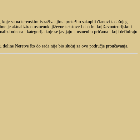
 koje su na terenskim istraživanjima pretežito sakupili članovi tadašnjeg
čime je aktualizirao usmenoknjiževne tekstove i dao im književnoteorijsko i
analizi odnosa i kategorija koje se javljaju u usmenim pričama i koji definiraju
 doline Neretve što do sada nije bio slučaj za ovo područje proučavanja.