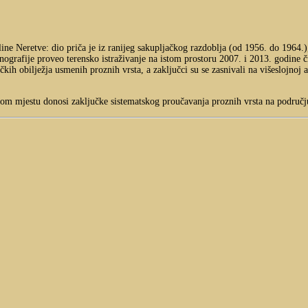
ine Neretve: dio priča je iz ranijeg sakupljačkog razdoblja (od 1956. do 1964.),
monografije proveo terensko istraživanje na istom prostoru 2007. i 2013. godine 
kih obilježja usmenih proznih vrsta, a zaključci su se zasnivali na višeslojnoj 
om mjestu donosi zaključke sistematskog proučavanja proznih vrsta na području