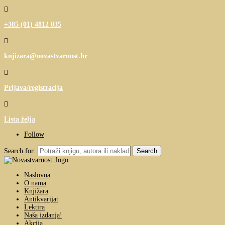

+385 (01) 4812 035

knjizara@novastvarnost.hr

Prijava/registracija

Lista želja
Follow
Search for:
Naslovna
O nama
Knjižara
Antikvarijat
Lektira
Naša izdanja!
Akcija