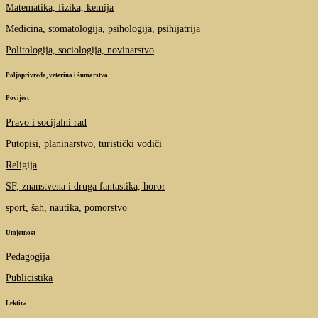
Matematika, fizika, kemija
Medicina, stomatologija, psihologija, psihijatrija
Politologija, sociologija, novinarstvo
Poljoprivreda, veterina i šumarstvo
Povijest
Pravo i socijalni rad
Putopisi, planinarstvo, turistički vodiči
Religija
SF, znanstvena i druga fantastika, horor
sport, šah, nautika, pomorstvo
Umjetnost
Pedagogija
Publicistika
Lektira