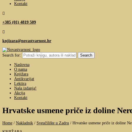
Kontakt

+385 (01) 4819 509

knjizara@novastvarnost.hr
Search for:
Naslovna
O nama
Knjižara
Antikvarijat
Lektira
Naša izdanja!
Akcija
Kontakt
Hrvatske usmene priče iz doline Ner
Home
/
Nakladnik
/
Sveučilište u Zadru
/
Hrvatske usmene priče iz doline Ne
KNJIŽARA