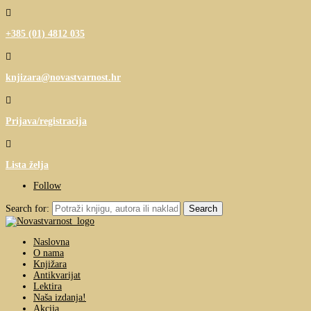

+385 (01) 4812 035

knjizara@novastvarnost.hr

Prijava/registracija

Lista želja
Follow
Search for:
Naslovna
O nama
Knjižara
Antikvarijat
Lektira
Naša izdanja!
Akcija