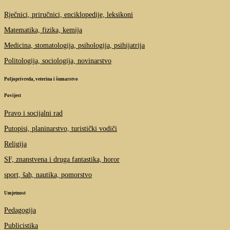
Rječnici, priručnici, enciklopedije, leksikoni
Matematika, fizika, kemija
Medicina, stomatologija, psihologija, psihijatrija
Politologija, sociologija, novinarstvo
Poljoprivreda, veterina i šumarstvo
Povijest
Pravo i socijalni rad
Putopisi, planinarstvo, turistički vodiči
Religija
SF, znanstvena i druga fantastika, horor
sport, šah, nautika, pomorstvo
Umjetnost
Pedagogija
Publicistika