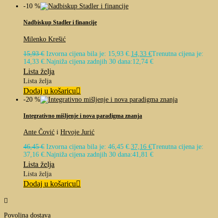
-10 %
Nadbiskup Stadler i financije
Milenko Krešić
15,93
€
Izvorna cijena bila je: 15,93 €.
14,33
€
Trenutna cijena je:
14,33 €.
Najniža cijena zadnjih 30 dana:
12,74
€
Lista želja
Lista želja
Dodaj u košaricu
-20 %
Integrativno mišljenje i nova paradigma znanja
Ante Čović
i
Hrvoje Jurić
46,45
€
Izvorna cijena bila je: 46,45 €.
37,16
€
Trenutna cijena je:
37,16 €.
Najniža cijena zadnjih 30 dana:
41,81
€
Lista želja
Lista želja
Dodaj u košaricu

Povoljna dostava