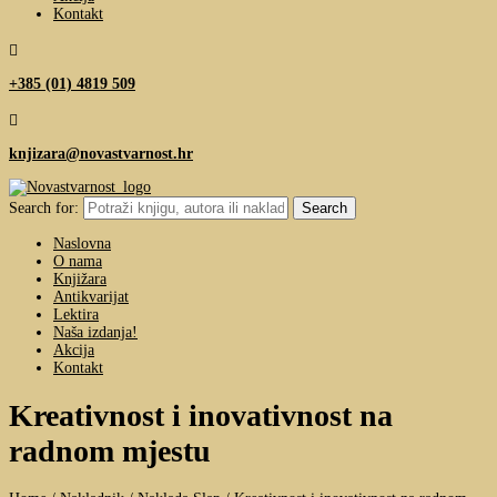
Kontakt

+385 (01) 4819 509

knjizara@novastvarnost.hr
Search for:
Naslovna
O nama
Knjižara
Antikvarijat
Lektira
Naša izdanja!
Akcija
Kontakt
Kreativnost i inovativnost na
radnom mjestu