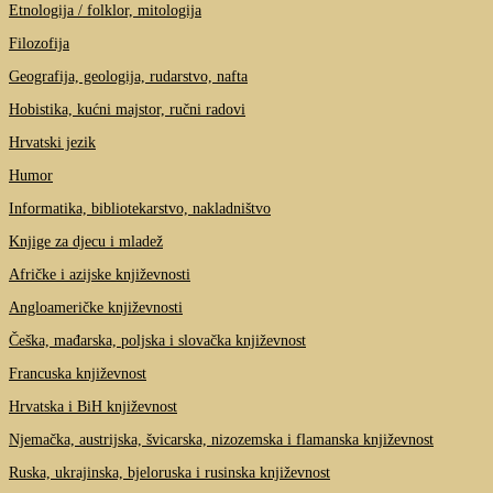
Etnologija / folklor, mitologija
Filozofija
Geografija, geologija, rudarstvo, nafta
Hobistika, kućni majstor, ručni radovi
Hrvatski jezik
Humor
Informatika, bibliotekarstvo, nakladništvo
Knjige za djecu i mladež
Afričke i azijske književnosti
Angloameričke književnosti
Češka, mađarska, poljska i slovačka književnost
Francuska književnost
Hrvatska i BiH književnost
Njemačka, austrijska, švicarska, nizozemska i flamanska književnost
Ruska, ukrajinska, bjeloruska i rusinska književnost