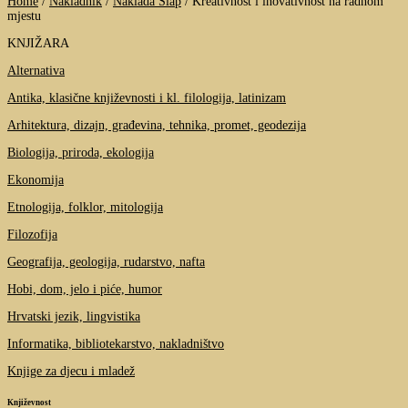
Home
/
Nakladnik
/
Naklada Slap
/
Kreativnost i inovativnost na radnom
mjestu
KNJIŽARA
Alternativa
Antika, klasične književnosti i kl. filologija, latinizam
Arhitektura, dizajn, građevina, tehnika, promet, geodezija
Biologija, priroda, ekologija
Ekonomija
Etnologija, folklor, mitologija
Filozofija
Geografija, geologija, rudarstvo, nafta
Hobi, dom, jelo i piće, humor
Hrvatski jezik, lingvistika
Informatika, bibliotekarstvo, nakladništvo
Knjige za djecu i mladež
Književnost