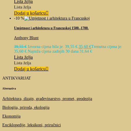
Lista želja
Lista želja
Dodaj u košaricu
-10 %
Umjetnost i arhitektura u Francuskoj 1500.-1700.
Anthony Blunt
39,55
€
Izvorna cijena bila je: 39,55 €.
35,60
€
Trenutna cijena je:
35,60 €.
Najniža cijena zadnjih 30 dana:
31,64
€
Lista želja
Lista želja
Dodaj u košaricu
ANTIKVARIJAT
Alternativa
Arhitektura, dizajn, građevinarstvo, promet, geodezija
Biologija, priroda, ekologija
Ekonomija
Enciklopedije, leksikoni, priručnici