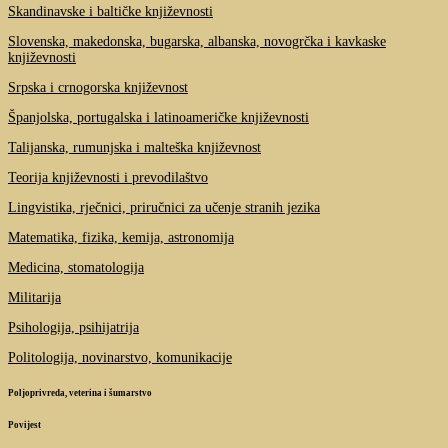
Skandinavske i baltičke književnosti
Slovenska, makedonska, bugarska, albanska, novogrčka i kavkaske
književnosti
Srpska i crnogorska književnost
Španjolska, portugalska i latinoameričke književnosti
Talijanska, rumunjska i malteška književnost
Teorija književnosti i prevodilaštvo
Lingvistika, rječnici, priručnici za učenje stranih jezika
Matematika, fizika, kemija, astronomija
Medicina, stomatologija
Militarija
Psihologija, psihijatrija
Politologija, novinarstvo, komunikacije
Poljoprivreda, veterina i šumarstvo
Povijest