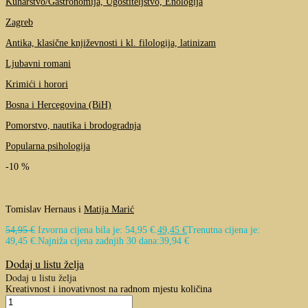
Kuharstvo/Gastronomija, Ugostiteljstvo, Enologija
Zagreb
Antika, klasične književnosti i kl. filologija, latinizam
Ljubavni romani
Krimići i horori
Bosna i Hercegovina (BiH)
Pomorstvo, nautika i brodogradnja
Popularna psihologija
-10 %
Tomislav Hernaus i
Matija Marić
54,95
€
Izvorna cijena bila je: 54,95 €.
49,45
€
Trenutna cijena je:
49,45 €.
Najniža cijena zadnjih 30 dana:
39,94
€
Dodaj u listu želja
Dodaj u listu želja
Kreativnost i inovativnost na radnom mjestu količina