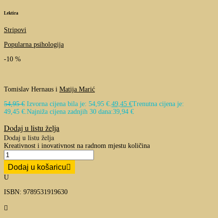
Lektira
Stripovi
Popularna psihologija
-10 %
Tomislav Hernaus i
Matija Marić
54,95
€
Izvorna cijena bila je: 54,95 €.
49,45
€
Trenutna cijena je:
49,45 €.
Najniža cijena zadnjih 30 dana:
39,94
€
Dodaj u listu želja
Dodaj u listu želja
Kreativnost i inovativnost na radnom mjestu količina
Dodaj u košaricu
U
ISBN: 9789531919630
