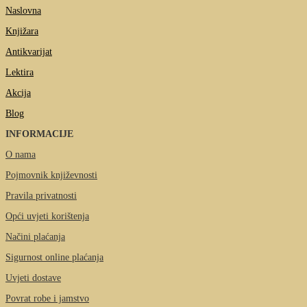
Naslovna
Knjižara
Antikvarijat
Lektira
Akcija
Blog
INFORMACIJE
O nama
Pojmovnik književnosti
Pravila privatnosti
Opći uvjeti korištenja
Načini plaćanja
Sigurnost online plaćanja
Uvjeti dostave
Povrat robe i jamstvo