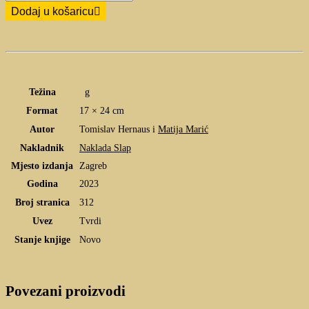
Dodaj u košaricu
Težina
g
Format
17 × 24 cm
Autor
Tomislav Hernaus i
Matija Marić
Nakladnik
Naklada Slap
Mjesto izdanja
Zagreb
Godina
2023
Broj stranica
312
Uvez
Tvrdi
Stanje knjige
Novo
Povezani proizvodi