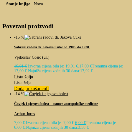
Stanje knjige
Novo
Povezani proizvodi
-15 %
Sabrani radovi dr. Jakova Čuke od 1905. do 1928.
Vjekoslav Ćosić (ur.)
19,91
€
Izvorna cijena bila je: 19,91 €.
17,00
€
Trenutna cijena je:
17,00 €.
Najniža cijena zadnjih 30 dana:
17,92
€
Lista želja
Lista želja
Dodaj u košaricu
-14 %
Čovjek i njegova bolest – osnove antropološke medicine
Arthur Jores
7,00
€
Izvorna cijena bila je: 7,00 €.
6,00
€
Trenutna cijena je:
6,00 €.
Najniža cijena zadnjih 30 dana:
3,58
€