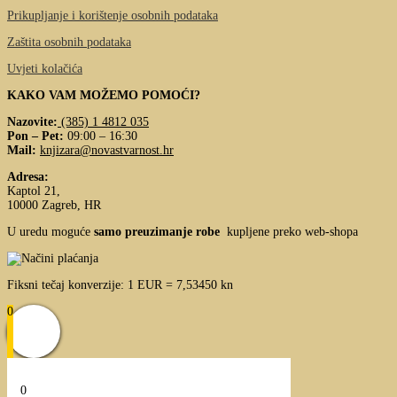
Prikupljanje i korištenje osobnih podataka
Zaštita osobnih podataka
Uvjeti kolačića
KAKO VAM MOŽEMO POMOĆI?
Nazovite:
(385) 1 4812 035
Pon – Pet:
09:00 – 16:30
Mail:
knjizara@novastvarnost.hr
Adresa:
Kaptol 21,
10000 Zagreb, HR
U uredu moguće
samo preuzimanje robe
kupljene preko web-shopa
Fiksni tečaj konverzije: 1 EUR = 7,53450 kn
0
0