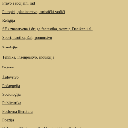
Pravo i socijalni rad
Putopisi, planinarstvo, turistički vodiči
Religija
SF / znanstvena i druga fantastika, svemir, Daniken i sl.
Sport, nautika, šah, pomorstvo
Strane knjige
Tehnika, inženjerstvo, industrija
Umjetnost
Židovstvo
Pedagogija
Sociologija
Publicistika
Poslovna literatura
Poezija