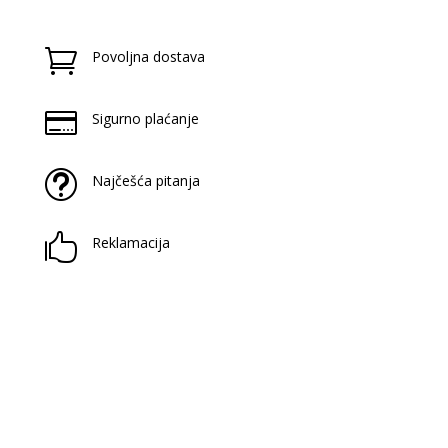

Povoljna dostava

Sigurno plaćanje
t
Najčešća pitanja

Reklamacija