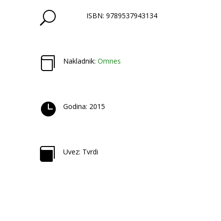
U
ISBN: 9789537943134

Nakladnik:
Omnes

Godina: 2015

Uvez: Tvrdi