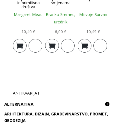
tri primitivna
smjenama
društva
Margaret Mead
Branko Sremec,
Milivoje Sarvan
urednik
10,40
€
6,00
€
10,49
€
Dodaj u
Dodaj u
Dodaj u
košaricu
košaricu
košaricu
ANTIKVARIJAT
ALTERNATIVA
ARHITEKTURA, DIZAJN, GRAĐEVINARSTVO, PROMET,
GEODEZIJA