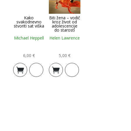
Kako
Biti žena – vodič
svakodnevno
kroz život od
stvoriti sat viška
adolescencije
do starosti
Michael Heppell
Helen Lawrence
6,00
€
5,00
€
Dodaj u
Dodaj u
košaricu
košaricu