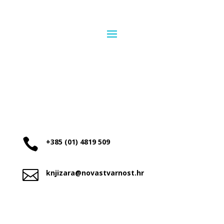

+385 (01) 4819 509

knjizara@novastvarnost.hr