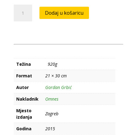
Krstaši
Dodaj u košaricu
i
krstarice
(1900-
1945)
1/3
količina
Težina
920g
Format
21 × 30 cm
Autor
Gordan Grbić
Nakladnik
Omnes
Mjesto
Zagreb
izdanja
Godina
2015