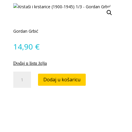
Gordan Grbić
14,90
€
Dodaj u listu želja
Krstaši
Dodaj u košaricu
i
krstarice
(1900-
1945)
1/3
količina