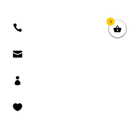
0

+385 (01) 4812 035

knjizara@novastvarnost.hr

Prijava/registracija

Lista želja