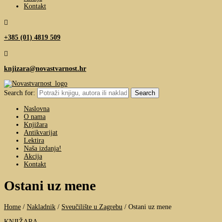
Kontakt

+385 (01) 4819 509

knjizara@novastvarnost.hr
Search for:
Naslovna
O nama
Knjižara
Antikvarijat
Lektira
Naša izdanja!
Akcija
Kontakt
Ostani uz mene
Home
/
Nakladnik
/
Sveučilište u Zagrebu
/
Ostani uz mene
KNJIŽARA