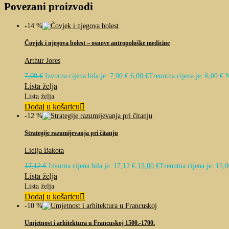
Povezani proizvodi
-14 %
Čovjek i njegova bolest – osnove antropološke medicine
Arthur Jores
7,00
€
Izvorna cijena bila je: 7,00 €.
6,00
€
Trenutna cijena je: 6,00 €.
N
Lista želja
Lista želja
Dodaj u košaricu
-12 %
Strategije razumijevanja pri čitanju
Lidija Bakota
17,12
€
Izvorna cijena bila je: 17,12 €.
15,00
€
Trenutna cijena je: 15,0
Lista želja
Lista želja
Dodaj u košaricu
-10 %
Umjetnost i arhitektura u Francuskoj 1500.-1700.