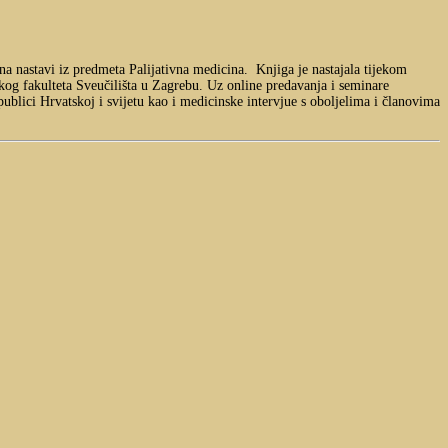
i na nastavi iz predmeta Palijativna medicina. Knjiga je nastajala tijekom
g fakulteta Sveučilišta u Zagrebu. Uz online predavanja i seminare
publici Hrvatskoj i svijetu kao i medicinske intervjue s oboljelima i članovima