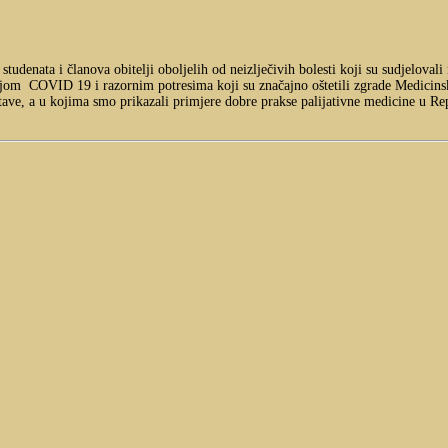
 studenata i članova obitelji oboljelih od neizlječivih bolesti koji su sudjeloval
om COVID 19 i razornim potresima koji su značajno oštetili zgrade Medicinsko
stave, a u kojima smo prikazali primjere dobre prakse palijativne medicine u Re