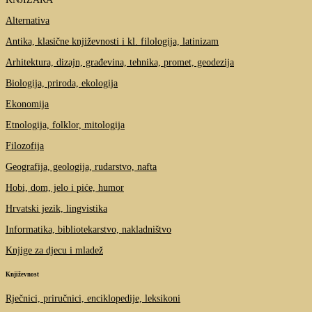
Alternativa
Antika, klasične književnosti i kl. filologija, latinizam
Arhitektura, dizajn, građevina, tehnika, promet, geodezija
Biologija, priroda, ekologija
Ekonomija
Etnologija, folklor, mitologija
Filozofija
Geografija, geologija, rudarstvo, nafta
Hobi, dom, jelo i piće, humor
Hrvatski jezik, lingvistika
Informatika, bibliotekarstvo, nakladništvo
Knjige za djecu i mladež
Književnost
Rječnici, priručnici, enciklopedije, leksikoni