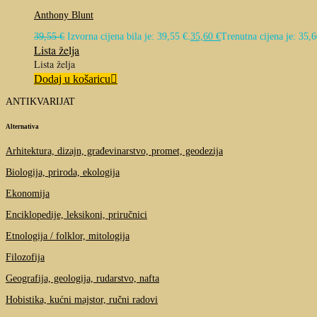
Anthony Blunt
39,55
€
Izvorna cijena bila je: 39,55 €.
35,60
€
Trenutna cijena je: 35,6
Lista želja
Lista želja
Dodaj u košaricu
ANTIKVARIJAT
Alternativa
Arhitektura, dizajn, građevinarstvo, promet, geodezija
Biologija, priroda, ekologija
Ekonomija
Enciklopedije, leksikoni, priručnici
Etnologija / folklor, mitologija
Filozofija
Geografija, geologija, rudarstvo, nafta
Hobistika, kućni majstor, ručni radovi