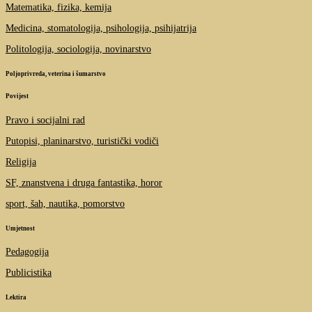
Matematika, fizika, kemija
Medicina, stomatologija, psihologija, psihijatrija
Politologija, sociologija, novinarstvo
Poljoprivreda, veterina i šumarstvo
Povijest
Pravo i socijalni rad
Putopisi, planinarstvo, turistički vodiči
Religija
SF, znanstvena i druga fantastika, horor
sport, šah, nautika, pomorstvo
Umjetnost
Pedagogija
Publicistika
Lektira