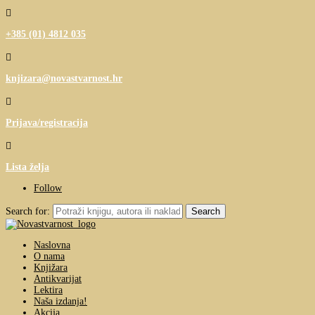

+385 (01) 4812 035

knjizara@novastvarnost.hr

Prijava/registracija

Lista želja
Follow
Search for:
Naslovna
O nama
Knjižara
Antikvarijat
Lektira
Naša izdanja!
Akcija