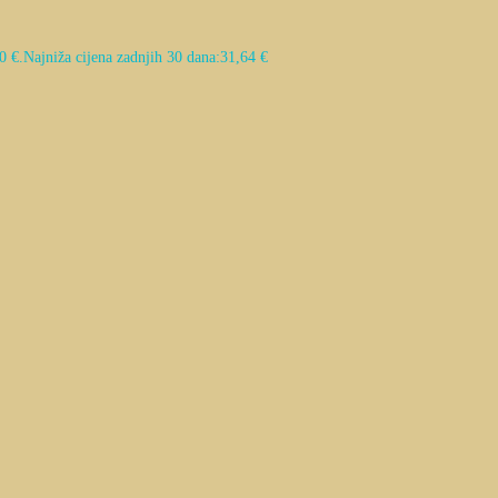
0 €.
Najniža cijena zadnjih 30 dana:
31,64
€