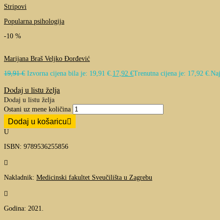
Stripovi
Popularna psihologija
-10 %
Marijana Braš
Veljko Đorđević
19,91
€
Izvorna cijena bila je: 19,91 €.
17,92
€
Trenutna cijena je: 17,92 €.
Naj
Dodaj u listu želja
Dodaj u listu želja
Ostani uz mene količina
Dodaj u košaricu
U
ISBN: 9789536255856

Nakladnik:
Medicinski fakultet Sveučilišta u Zagrebu

Godina: 2021.