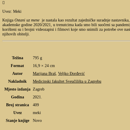

Uvez: Meki
Knjiga
Ostani uz mene
je nastala kao rezultat zajedničke suradnje nastavnika,
akademske godine 2020/2021, u trenutcima kada smo bili suočeni sa pandemij
korišteni su i brojni videozapisi i filmovi koje smo snimili za potrebe ove na
njihovih obitelji.
Težina
795 g
Format
16,9 × 24 cm
Autor
Marijana Braš
,
Veljko Đorđević
Nakladnik
Medicinski fakultet Sveučilišta u Zagrebu
Mjesto izdanja
Zagreb
Godina
2021.
Broj stranica
409
Uvez
meki
Stanje knjige
Novo