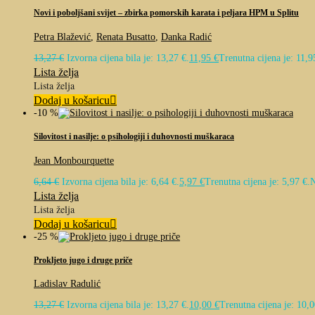
Novi i poboljšani svijet – zbirka pomorskih karata i peljara HPM u Splitu
Petra Blažević
,
Renata Busatto
,
Danka Radić
13,27
€
Izvorna cijena bila je: 13,27 €.
11,95
€
Trenutna cijena je: 11,9
Lista želja
Lista želja
Dodaj u košaricu
-10 %
Silovitost i nasilje: o psihologiji i duhovnosti muškaraca
Jean Monbourquette
6,64
€
Izvorna cijena bila je: 6,64 €.
5,97
€
Trenutna cijena je: 5,97 €.
N
Lista želja
Lista želja
Dodaj u košaricu
-25 %
Prokljeto jugo i druge priče
Ladislav Radulić
13,27
€
Izvorna cijena bila je: 13,27 €.
10,00
€
Trenutna cijena je: 10,0