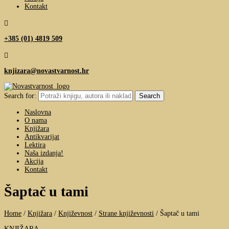
Kontakt

+385 (01) 4819 509

knjizara@novastvarnost.hr
Search for:
Naslovna
O nama
Knjižara
Antikvarijat
Lektira
Naša izdanja!
Akcija
Kontakt
Šaptač u tami
Home
/
Knjižara
/
Književnost
/
Strane književnosti
/
Šaptač u tami
KNJIŽARA