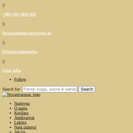

+385 (01) 4812 035

knjizara@novastvarnost.hr

Prijava/registracija

Lista želja
Follow
Search for:
Naslovna
O nama
Knjižara
Antikvarijat
Lektira
Naša izdanja!
Akcija