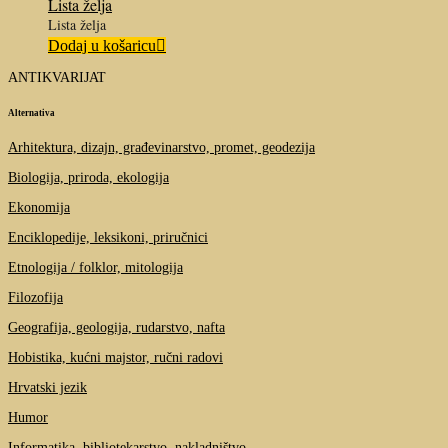
Lista želja
Lista želja
Dodaj u košaricu
ANTIKVARIJAT
Alternativa
Arhitektura, dizajn, građevinarstvo, promet, geodezija
Biologija, priroda, ekologija
Ekonomija
Enciklopedije, leksikoni, priručnici
Etnologija / folklor, mitologija
Filozofija
Geografija, geologija, rudarstvo, nafta
Hobistika, kućni majstor, ručni radovi
Hrvatski jezik
Humor
Informatika, bibliotekarstvo, nakladništvo