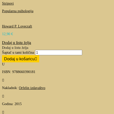
Stripovi
Popularna psihologija
Howard P. Lovecraft
12,90
€
Dodaj u listu želja
Dodaj u listu želja
Šaptač u tami količina
Dodaj u košaricu
U
ISBN: 9788660390181

Nakladnik:
Orfelin izdavaštvo

Godina: 2015
