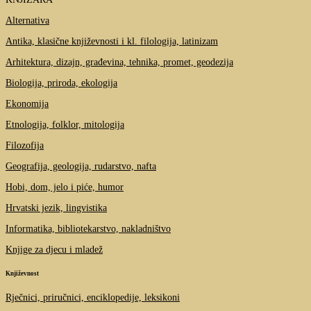
Alternativa
Antika, klasične književnosti i kl. filologija, latinizam
Arhitektura, dizajn, građevina, tehnika, promet, geodezija
Biologija, priroda, ekologija
Ekonomija
Etnologija, folklor, mitologija
Filozofija
Geografija, geologija, rudarstvo, nafta
Hobi, dom, jelo i piće, humor
Hrvatski jezik, lingvistika
Informatika, bibliotekarstvo, nakladništvo
Knjige za djecu i mladež
Književnost
Rječnici, priručnici, enciklopedije, leksikoni