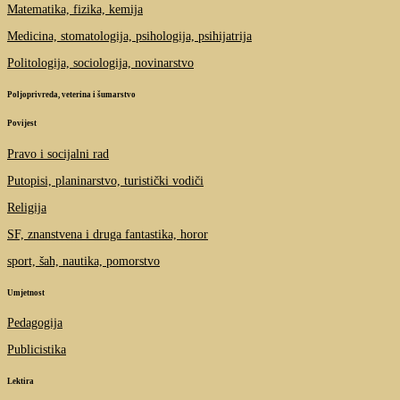
Matematika, fizika, kemija
Medicina, stomatologija, psihologija, psihijatrija
Politologija, sociologija, novinarstvo
Poljoprivreda, veterina i šumarstvo
Povijest
Pravo i socijalni rad
Putopisi, planinarstvo, turistički vodiči
Religija
SF, znanstvena i druga fantastika, horor
sport, šah, nautika, pomorstvo
Umjetnost
Pedagogija
Publicistika
Lektira