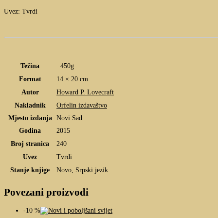
Uvez: Tvrdi
Težina
450g
Format
14 × 20 cm
Autor
Howard P. Lovecraft
Nakladnik
Orfelin izdavaštvo
Mjesto izdanja
Novi Sad
Godina
2015
Broj stranica
240
Uvez
Tvrdi
Stanje knjige
Novo, Srpski jezik
Povezani proizvodi
-10 %